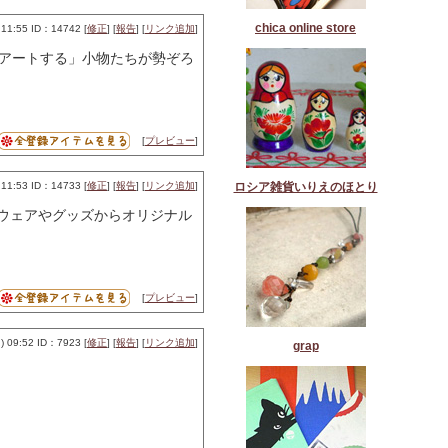
chica online store
1:55 ID：14742 [
修正
] [
報告
] [
リンク追加
]
活をアートする」小物たちが勢ぞろ
[
プレビュー
]
1:53 ID：14733 [
修正
] [
報告
] [
リンク追加
]
ロシア雑貨いりえのほとり
ウェアやグッズからオリジナル
[
プレビュー
]
 09:52 ID：7923 [
修正
] [
報告
] [
リンク追加
]
grap