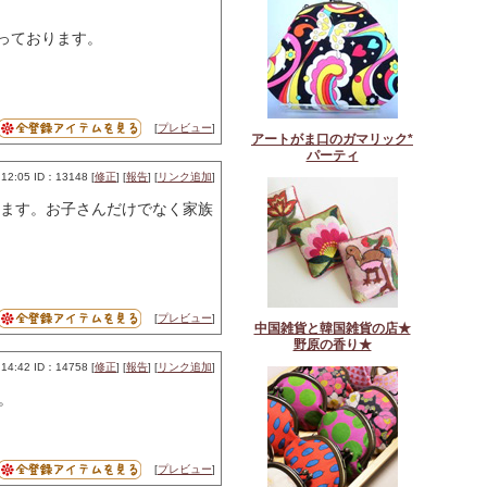
っております。
[
プレビュー
]
アートがま口のガマリック*
パーティ
2:05 ID：13148 [
修正
] [
報告
] [
リンク追加
]
ます。お子さんだけでなく家族
[
プレビュー
]
中国雑貨と韓国雑貨の店★
野原の香り★
14:42 ID：14758 [
修正
] [
報告
] [
リンク追加
]
。
[
プレビュー
]