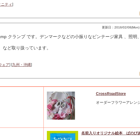
タニティ
]
更新日：2016/02/08(Mon) 2
lamp クランプ です。デンマークなどの小振りなビンテージ家具 、照
見焼）など取り扱っています。
ウェア
] [
九州・沖縄
]
CrossRoadStore
オーダーフラワーアレンジ
！
名前入りオリジナル絵本 ぱのぴ