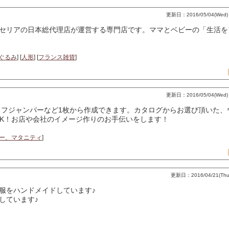
更新日：2016/05/04(Wed) 1
er/トラセリアの日本総代理店が運営する専門店です。ママとベビーの「生
ぐるみ
] [
人形
] [
フランス雑貨
]
更新日：2016/05/04(Wed) 1
フジャンパーなど1枚から作成できます。カタログからお選び頂いた、
K！お店や会社のイメージ作りのお手伝いをします！
ー、マタニティ
]
更新日：2016/04/21(Thu)
服をハンドメイドしています♪
しています♪