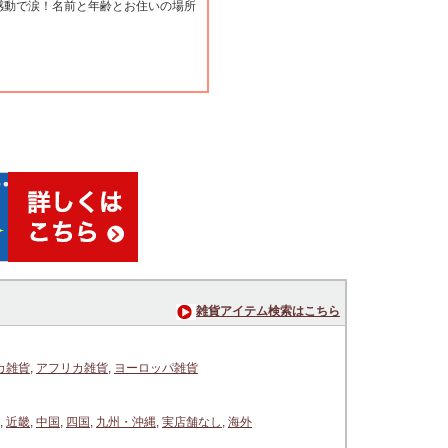
感動で涙！名前と年齢とお住いの場所
雑貨アイテム検索はこちら
カ雑貨
,
アフリカ雑貨
,
ヨーロッパ雑貨
,
近畿
,
中国
,
四国
,
九州・沖縄
,
実店舗なし
,
海外