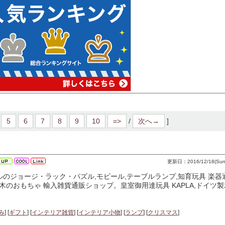
5
6
7
8
9
10
=>
/
次へ→
]
更新日：2016/12/18(Sun)
ルのジョージ・ラック・パズル,モビール,テーブルランプ,知育玩具 楽器
のおもちゃ 輸入雑貨通販ショップ。皇室御用達玩具 KAPLA,ドイツ
み
] [
ギフト
] [
インテリア雑貨
] [
インテリア小物
] [
ランプ
] [
クリスマス
]