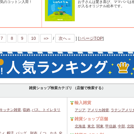
気のコットン入荷！
お子さんは驚き喜び、ママパパは
が入るオリジナル絵本です。
7
8
9
10
=>
/
次へ→
]
[
↑ページTOP
]
雑貨ショップ検索カテゴリ （店舗で検索する）
輸入雑貨
キッチン雑貨
,
収納
,
バス、トイレタリ
アジア
,
アメリカ雑貨
,
ラテンアメリ
雑貨ショップ店舗
北海道
,
東北
,
関東
,
甲信越
,
中部
,
北陸
ティ
,
帽子
,
バッグ、財布
,
くつ、かさ
,
化