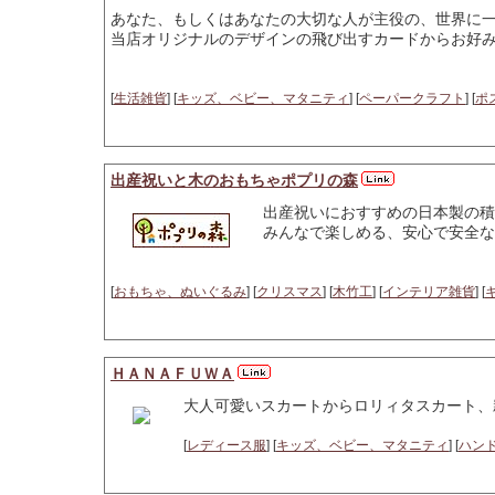
あなた、もしくはあなたの大切な人が主役の、世界に一つ
当店オリジナルのデザインの飛び出すカードからお好み
[
生活雑貨
] [
キッズ、ベビー、マタニティ
] [
ペーパークラフト
] [
ポ
出産祝いと木のおもちゃポプリの森
出産祝いにおすすめの日本製の積
みんなで楽しめる、安心で安全な
[
おもちゃ、ぬいぐるみ
] [
クリスマス
] [
木竹工
] [
インテリア雑貨
] [
ＨＡＮＡＦＵＷＡ
大人可愛いスカートからロリィタスカート、
[
レディース服
] [
キッズ、ベビー、マタニティ
] [
ハン