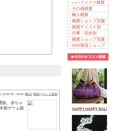
ハンドメイド雑貨
・
その他雑貨
・
輸入雑貨
・
雑貨ショップ店舗
・
雑貨テイスト別
・
行事・目的別
・
雑貨ショップ支援
・
SNS発信ショップ
・
★今日のオススメ雑貨
 12:44 ID：9134 [
修正
] [
報告
] [
リンク追加
]
通販。赤ちゃ
製木製ゲーム販
HAPPY HAPPY BALI