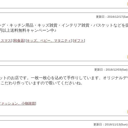
更新日：2016/12/17(Sat)
ング・キッチン用品・キッズ雑貨・インテリア雑貨・バスケットなどを
0円以上送料無料キャンペーン中♪
リスマス
] [
和食器
] [
キッズ、ベビー、マタニティ
] [
ギフト
]
更新日：2016/12/03(Sat) 
手編みニットのお店です。一枚一枚心を込めて手作りしています、オリジナル
にこだわり作っていますので覗いてくださいね。
ファッション、小物雑貨
]
更新日：2016/11/13(Sun) 