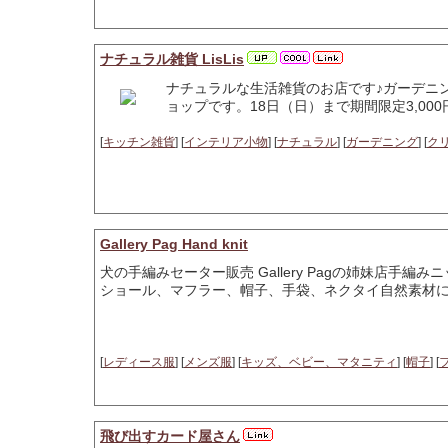
ナチュラル雑貨 LisLis
ナチュラルな生活雑貨のお店です♪ガーデニ
ョップです。18日（日）まで期間限定3,00
[
キッチン雑貨
] [
インテリア小物
] [
ナチュラル
] [
ガーデニング
] [
ク
Gallery Pag Hand knit
犬の手編みセーター販売 Gallery Pagの姉妹店
ショール、マフラー、帽子、手袋、ネクタイ自然素材
[
レディース服
] [
メンズ服
] [
キッズ、ベビー、マタニティ
] [
帽子
] [
飛び出すカード屋さん