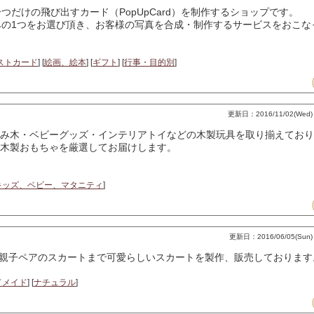
だけの飛び出すカード（PopUpCard）を制作するショップです。
の1つをお選び頂き、お客様の写真を合成・制作するサービスをおこな
ストカード
] [
絵画、絵本
] [
ギフト
] [
行事・目的別
]
更新日：2016/11/02(Wed) 1
み木・ベビーグッズ・インテリアトイなどの木製玩具を取り揃えており
木製おもちゃを厳選してお届けします。
キッズ、ベビー、マタニティ
]
更新日：2016/06/05(Sun) 
親子ペアのスカートまで可愛らしいスカートを製作、販売しております
ドメイド
] [
ナチュラル
]