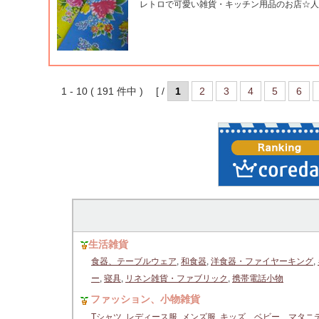
レトロで可愛い雑貨・キッチン用品のお店☆人
1 - 10 ( 191 件中 ) [ /
1
2
3
4
5
6
生活雑貨
食器、テーブルウェア
,
和食器
,
洋食器・ファイヤーキング
,
ー
,
寝具
,
リネン雑貨・ファブリック
,
携帯電話小物
ファッション、小物雑貨
Tシャツ
,
レディース服
,
メンズ服
,
キッズ、ベビー、マタニ