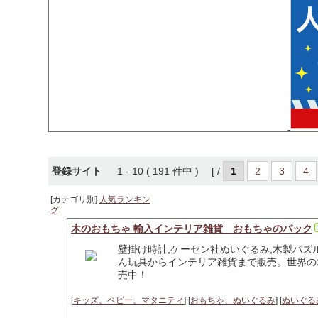
登録サイト
1 - 10 ( 191 件中 ) [ /
1
2
3
4
[カテゴリ別]
人気ランキン
グ
木のおもちゃ 輸入インテリア雑貨 おもちゃのパック
壁掛け時計,ケーセン社ぬいぐるみ,木製パズ
ん玩具からインテリア雑貨まで販売。世界の木
売中！
[
キッズ、ベビー、マタニティ
] [
おもちゃ、ぬいぐるみ
] [
ぬいぐる