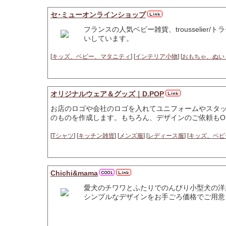
セ･ミューオンラインショップ
フランスの人気ベビー雑貨、trousseli
いしています。
[
キッズ、ベビー、マタニティ
] [
インテリア小物
] [
おもちゃ、ぬい
オリジナルウェア＆グッズ｜D.POP
お店のロゴや会社のロゴを入れてユニフォームやスタッ
のものを作成します。もちろん、デザインのご依頼もO
[
Tシャツ
] [
キッチン雑貨
] [
メンズ服
] [
レディース服
] [
キッズ、ベビ
Chichi&mama
愛犬のチワワとふたりでのんびり小型犬の洋
シンプルなデザインをお手ごろ価格でご用意