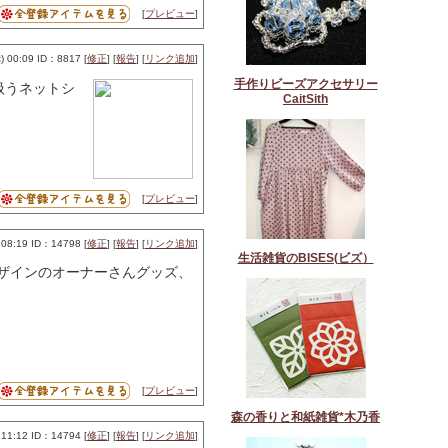
[
プレビュー
]
 00:09 ID：8817 [
修正
] [
報告
] [
リンク追加
]
手作りビーズアクセサリー
扱うネットシ
CaitSith
[
プレビュー
]
08:19 ID：14798 [
修正
] [
報告
] [
リンク追加
]
生活雑貨のBISES(ビズ）
デザインのオーナーさんグッズ、
[
プレビュー
]
森の香りと和紙雑貨*木乃香
11:12 ID：14794 [
修正
] [
報告
] [
リンク追加
]