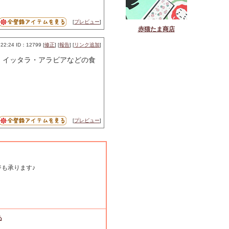
[
プレビュー
]
赤猫たま商店
2:24 ID：12799 [
修正
] [
報告
] [
リンク追加
]
明、イッタラ・アラビアなどの食
[
プレビュー
]
も承ります♪
あ