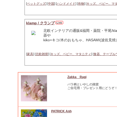
[
ペットグッズ
] [
中国
] [
ハンドメイド
] [
布物
] [
キッズ、ベビー、マ
klamp / クランプ
北欧インテリアの通販&福岡・薬院・平尾/k
器や
kiko+キコ/木のおもちゃ、HASAMI(波佐
[
家具
] [
北欧雑貨
] [
キッズ、ベビー、マタニティ
] [
食器、テーブル
Zakka Rapi
バラ柄といやしの雑貨
ご自宅用・プレゼント用にどうぞ
PATRICK Anh