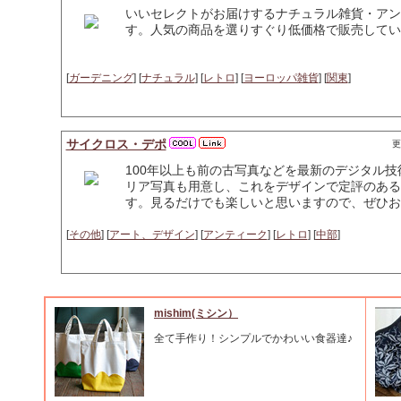
いいセレクトがお届けするナチュラル雑貨・アン
す。人気の商品を選りすぐり低価格で販売してい
[
ガーデニング
] [
ナチュラル
] [
レトロ
] [
ヨーロッパ雑貨
] [
関東
]
サイクロス・デポ
更
100年以上も前の古写真などを最新のデジタル
リア写真も用意し、これをデザインで定評のある
す。見るだけでも楽しいと思いますので、ぜひお
[
その他
] [
アート、デザイン
] [
アンティーク
] [
レトロ
] [
中部
]
mishim(ミシン）
全て手作り！シンプルでかわいい食器達♪