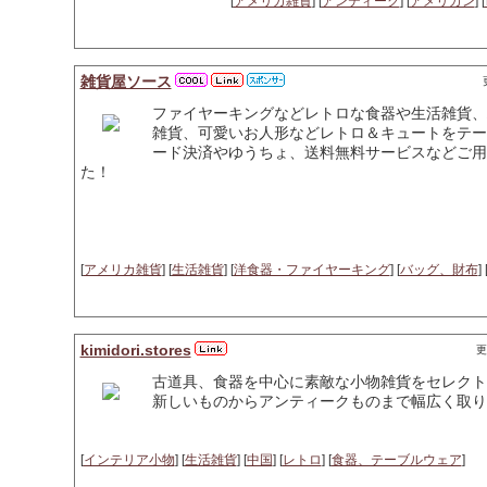
[
アメリカ雑貨
] [
アンティーク
] [
アメリカン
] [
雑貨屋ソース
ファイヤーキングなどレトロな食器や生活雑貨、
雑貨、可愛いお人形などレトロ＆キュートをテー
ード決済やゆうちょ、送料無料サービスなどご用
た！
[
アメリカ雑貨
] [
生活雑貨
] [
洋食器・ファイヤーキング
] [
バッグ、財布
] 
kimidori.stores
更
古道具、食器を中心に素敵な小物雑貨をセレクト
新しいものからアンティークものまで幅広く取り
[
インテリア小物
] [
生活雑貨
] [
中国
] [
レトロ
] [
食器、テーブルウェア
]