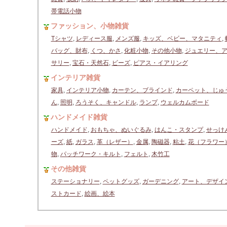
帯電話小物
ファッション、小物雑貨
Tシャツ
,
レディース服
,
メンズ服
,
キッズ、ベビー、マタニティ
,
バッグ、財布
,
くつ、かさ
,
化粧小物
,
その他小物
,
ジュエリー、
サリー
,
宝石・天然石
,
ビーズ
,
ピアス・イアリング
インテリア雑貨
家具
,
インテリア小物
,
カーテン、ブラインド
,
カーペット、じゅ
ん
,
照明
,
ろうそく、キャンドル
,
ランプ
,
ウェルカムボード
ハンドメイド雑貨
ハンドメイド
,
おもちゃ、ぬいぐるみ
,
はんこ・スタンプ
,
せっけ
ーズ
,
紙
,
ガラス
,
革（レザー）
,
金属
,
陶磁器
,
粘土
,
花（フラワー
物
,
パッチワーク・キルト
,
フェルト
,
木竹工
その他雑貨
ステーショナリー
,
ペットグッズ
,
ガーデニング
,
アート、デザイ
ストカード
,
絵画、絵本