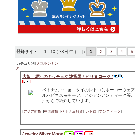
登録サイト
1 - 10 ( 78 件中 ) [ /
1
2
3
4
5
[カテゴリ別]
人気ランキン
グ
大阪・堀江のキッチュな雑貨屋 * ピサヌローク *
ベトナム・中国・タイのレトロなホーローウェア
ルハピネスモチーフ、アジアンアンティーク等、
江からご紹介しています。
[
アジア雑貨
] [
中国雑貨
] [
ベトナム雑貨
] [
レトロ
] [
アンティーク
]
Jewelry Silver Moon
更