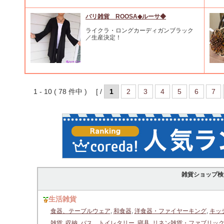
バリ雑貨 ROOSA◆ルーサ◆
ライクラ・ロングカーディガンブラック
／生産決定！
1 - 10 ( 78 件中 ) [ /
1
2
3
4
5
6
7
雑貨ショップ検
生活雑貨
食器、テーブルウェア
,
和食器
,
洋食器・ファイヤーキング
,
キッ
雑貨
,
収納
,
バス、トイレタリー
,
寝具
,
リネン雑貨・ファブリッ