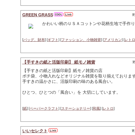
GREEN GRASS
更
かわいい柄のＵＳＡコットンや花柄生地で手作り
[
バッグ、財布
] [
ギフト
] [
ファッション、小物雑貨
] [
アメリカン
] [
レト
【手すきの紙と活版印刷】 紙モノ雑貨
更
【手すきの紙と活版印刷】紙モノ雑貨の店
ポチ袋、小物入れなどオリジナル雑貨を取り揃えておりま
手すきの温かさに、活版印刷の味のある風合い。
ひとつ、ひとつの「風合い」を 大切にしています。
[
紙
] [
ペーパークラフト
] [
ステーショナリー
] [
和風
] [
レトロ
]
いいセレクト
更