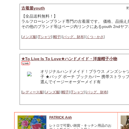
古着屋youth
更
【全品送料無料！】
ラルフローレンブランド専門の古着屋です。 価格、品揃え
その他のブランド等はページ内リンクにあるyouth 2nd
[
メンズ服
] [
Tシャツ
] [
帽子
] [
バッグ、財布
] [
くつ・かさ
]
★To Live Is To Love★ハンドメイド・洋服帽子小物
オリジナルハンドメイド！ブラウス メンズシャツ 
子 ★バッグ ポーチ ブックカバー 携帯ストラ
選んでイージーオーダーメイド有
[
レディース服
] [
メンズ服
] [
帽子
] [
Tシャツ
] [
バッグ、財布
]
PATRICK Anh
レトロで可愛い雑貨・キッチン用品のお