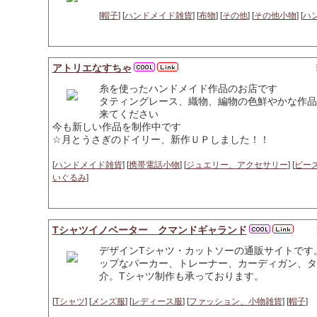
[
帽子
] [
ハンドメイド雑貨
] [
布物
] [
その他
] [
その他小物
] [
ハ
アトリエなすちゃ
糸を使ったハンドメイド作品のお店です
タティングレース、織物、編物の色鮮やかな作品
来てください
今も新しい作品を制作中です
☆月とうさぎのドイリー、新作ＵＰしました！！
[
ハンドメイド雑貨
] [
携帯電話小物
] [
ジュエリー、アクセサリー
] [
ビー
いぐるみ
]
Tシャツイノベーター クマンドギャランド
デザインTシャツ・カットソーの通販サイトです
ップなパーカー、トレーナー、カーディガン、タ
介。Tシャツ制作も承っております。
[
Tシャツ
] [
メンズ服
] [
レディース服
] [
ファッション、小物雑貨
] [
帽子
]