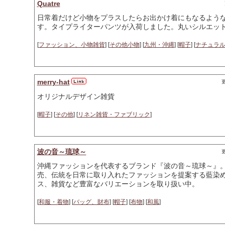
Quatre
日常着だけど小物をプラスしたらお出かけ着にもなるよう
す。タイプライターパンツが入荷しました。丸いシルエッ
[
ファッション、小物雑貨
] [
その他小物
] [
九州・沖縄
] [
帽子
] [
ナチュラ
merry-hat
更
オリジナルデザイン雑貨
[
帽子
] [
その他
] [
リネン雑貨・ファブリック
]
波の音～琉球～
更
沖縄ファッションを代表するブランド『波の音～琉球～』
売、伝統を日常に取り入れたファッションを提案する藍染
ス、雑貨など豊富なバリエーションを取り扱い中。
[
和服・着物
] [
バッグ、財布
] [
帽子
] [
布物
] [
和風
]