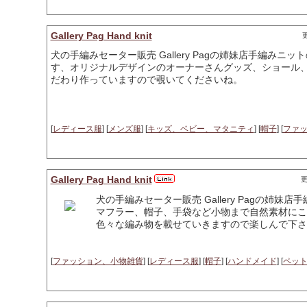
Gallery Pag Hand knit
更
犬の手編みセーター販売 Gallery Pagの姉妹店手編み
す、オリジナルデザインのオーナーさんグッズ、ショール
だわり作っていますので覗いてくださいね。
[
レディース服
] [
メンズ服
] [
キッズ、ベビー、マタニティ
] [
帽子
] [
ファ
Gallery Pag Hand knit
更
犬の手編みセーター販売 Gallery Pagの姉
マフラー、帽子、手袋など小物まで自然素材にこ
色々な編み物を載せていきますので楽しんで下さ
[
ファッション、小物雑貨
] [
レディース服
] [
帽子
] [
ハンドメイド
] [
ペッ