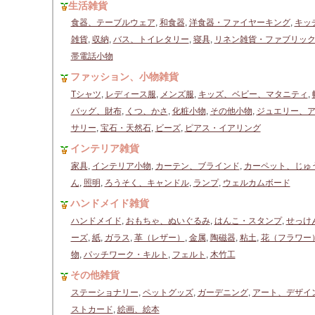
生活雑貨
食器、テーブルウェア
,
和食器
,
洋食器・ファイヤーキング
,
キッ
雑貨
,
収納
,
バス、トイレタリー
,
寝具
,
リネン雑貨・ファブリッ
帯電話小物
ファッション、小物雑貨
Tシャツ
,
レディース服
,
メンズ服
,
キッズ、ベビー、マタニティ
,
バッグ、財布
,
くつ、かさ
,
化粧小物
,
その他小物
,
ジュエリー、
サリー
,
宝石・天然石
,
ビーズ
,
ピアス・イアリング
インテリア雑貨
家具
,
インテリア小物
,
カーテン、ブラインド
,
カーペット、じゅ
ん
,
照明
,
ろうそく、キャンドル
,
ランプ
,
ウェルカムボード
ハンドメイド雑貨
ハンドメイド
,
おもちゃ、ぬいぐるみ
,
はんこ・スタンプ
,
せっけ
ーズ
,
紙
,
ガラス
,
革（レザー）
,
金属
,
陶磁器
,
粘土
,
花（フラワー
物
,
パッチワーク・キルト
,
フェルト
,
木竹工
その他雑貨
ステーショナリー
,
ペットグッズ
,
ガーデニング
,
アート、デザイ
ストカード
,
絵画、絵本