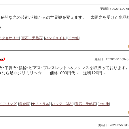
更新日：2020/11/27(Fri
秘的な光の芸術が 観た人の世界観を変えます。 太陽光を受けた水晶
V。
アクセサリー
] [
宝石・天然石
] [
ハンドメイド
] [
その他
]
更新日：2020/06/18(Thu) 
ド)･貴石･半貴石･指輪･ピアス･ブレスレット･ネックレスを取扱っております｡
みなら是非ジリミリへ☆ 価格1000円代～ 送料120円～
イアリング
] [
貴金属
] [
ナチュラル
] [
バッグ、財布
] [
宝石・天然石
] [
その他
]
更新日：2020/05/22(Fri)