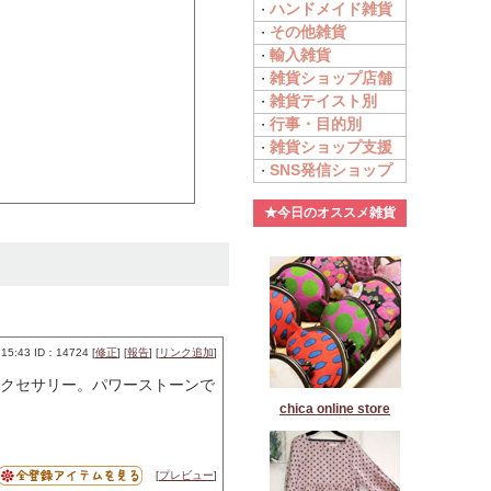
ハンドメイド雑貨
・
その他雑貨
・
輸入雑貨
・
雑貨ショップ店舗
・
雑貨テイスト別
・
行事・目的別
・
雑貨ショップ支援
・
SNS発信ショップ
・
★今日のオススメ雑貨
15:43 ID：14724 [
修正
] [
報告
] [
リンク追加
]
クセサリー。パワーストーンで
chica online store
[
プレビュー
]