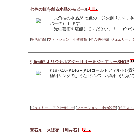
七色の虹を創る水晶のモビール
六角柱の水晶が 七色のニジを創ります。神
パーク） します。
光の芸術を堪能してください。！♪ (^o^)
[
生活雑貨
] [
ファッション、小物雑貨
] [
その他小物
] [
ジュエリー、
*jilimili* オリジナルアクセサリー＆ジュエリーSHOP
K18･K10･K14GF(K14ゴールドフィル
極細リングのような｢シンプル･繊細｣がお好
[
ジュエリー、アクセサリー
] [
ファッション、小物雑貨
] [
ピアス・
宝石ルース販売 【和み石】