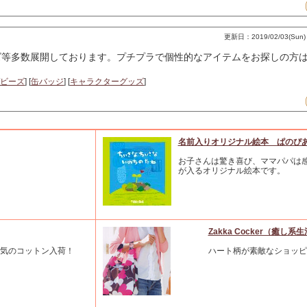
更新日：2019/02/03(Sun) 
ズ等多数展開しております。プチプラで個性的なアイテムをお探しの方
ビーズ
] [
缶バッジ
] [
キャラクターグッズ
]
名前入りオリジナル絵本 ぱのぴ
お子さんは驚き喜び、ママパパは
が入るオリジナル絵本です。
Zakka Cocker（癒し系
気のコットン入荷！
ハート柄が素敵なショッピ