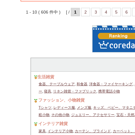
1 - 10 ( 606 件中 ) [ /
1
2
3
4
5
6
生活雑貨
食器、テーブルウェア
,
和食器
,
洋食器・ファイヤーキング
,
ー
,
寝具
,
リネン雑貨・ファブリック
,
携帯電話小物
ファッション、小物雑貨
Tシャツ
,
レディース服
,
メンズ服
,
キッズ、ベビー、マタニ
粧小物
,
その他小物
,
ジュエリー、アクセサリー
,
宝石・天然
インテリア雑貨
家具
,
インテリア小物
,
カーテン、ブラインド
,
カーペット、