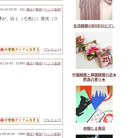
) 22:53 ID：311 [
修正
] [
報告
] [
リンク追加
]
球が、白く（七色に）発光（ス
生活雑貨のBISES(ビズ）
[
プレビュー
]
01:10 ID：12300 [
修正
] [
報告
] [
リンク追加
]
中国雑貨と韓国雑貨の店★
野原の香り★
[
プレビュー
]
赤猫たま商店
 09:36 ID：7988 [
修正
] [
報告
] [
リンク追加
]