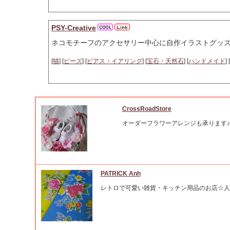
PSY-Creative
ネコモチーフのアクセサリー中心に自作イラストグッ
[
猫
] [
ビーズ
] [
ピアス・イアリング
] [
宝石・天然石
] [
ハンドメイド
] [
CrossRoadStore
オーダーフラワーアレンジも承ります♪
PATRICK Anh
レトロで可愛い雑貨・キッチン用品のお店☆人