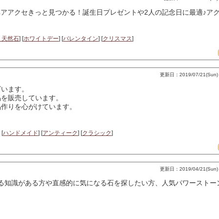
のペアアクセきっと見つかる！誕生日プレゼントや2人の記念日に最適♪ア
・天然石
] [
ホワイトデー
] [
バレンタイン
] [
クリスマス
]
更新日：2019/07/21(Sun) 
ございます。
品を販売しています。
品作りを心がけています。
 [
ハンドメイド
] [
アンティーク
] [
クラシック
]
更新日：2019/04/21(Sun) 
)は石に関する知識がある方や直感的に気になる石を探したい方、人気パワース