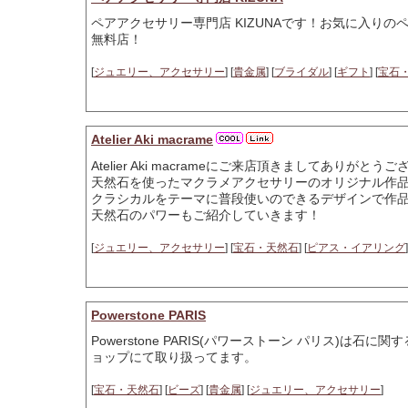
ペアアクセサリー専門店 KIZUNAです！お気に入り
無料店！
[
ジュエリー、アクセサリー
] [
貴金属
] [
ブライダル
] [
ギフト
] [
宝石
Atelier Aki macrame
Atelier Aki macrameにご来店頂きましてありがとう
天然石を使ったマクラメアクセサリーのオリジナル作
クラシカルをテーマに普段使いのできるデザインで作
天然石のパワーもご紹介していきます！
[
ジュエリー、アクセサリー
] [
宝石・天然石
] [
ピアス・イアリング
]
Powerstone PARIS
Powerstone PARIS(パワーストーン パリス
ョップにて取り扱ってます。
[
宝石・天然石
] [
ビーズ
] [
貴金属
] [
ジュエリー、アクセサリー
]