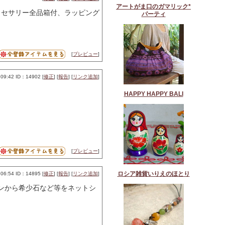
アートがま口のガマリック*
クセサリー全品箱付、ラッピング
パーティ
[
プレビュー
]
09:42 ID：14902 [
修正
] [
報告
] [
リンク追加
]
HAPPY HAPPY BALI
[
プレビュー
]
ロシア雑貨いりえのほとり
06:54 ID：14895 [
修正
] [
報告
] [
リンク追加
]
トーンから希少石など等をネットシ