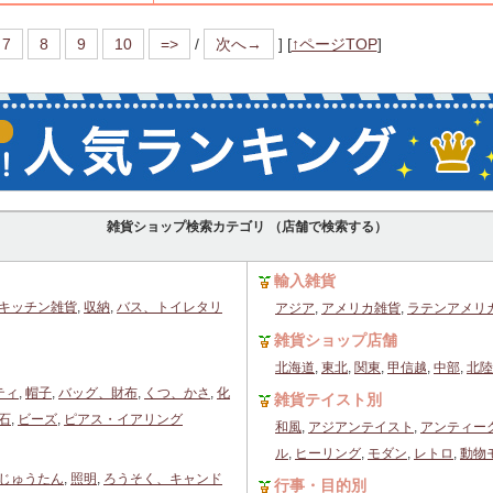
7
8
9
10
=>
/
次へ→
]
[
↑ページTOP
]
雑貨ショップ検索カテゴリ （店舗で検索する）
輸入雑貨
キッチン雑貨
,
収納
,
バス、トイレタリ
アジア
,
アメリカ雑貨
,
ラテンアメリ
雑貨ショップ店舗
北海道
,
東北
,
関東
,
甲信越
,
中部
,
北陸
ティ
,
帽子
,
バッグ、財布
,
くつ、かさ
,
化
雑貨テイスト別
石
,
ビーズ
,
ピアス・イアリング
和風
,
アジアンテイスト
,
アンティー
ル
,
ヒーリング
,
モダン
,
レトロ
,
動物
じゅうたん
,
照明
,
ろうそく、キャンド
行事・目的別