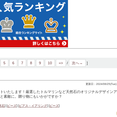
5
6
7
8
9
10
=>
/
次へ→
]
更新日：2024/06/25(Tue) 
トいたします！厳選したトルマリンなど天然石のオリジナルデザインア
と素敵に。贈り物にもいかがですか？
然石
] [
ビーズ
] [
ピアス・イアリング
] [
ビーズ
]