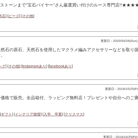
ストーンまで“宝石バイヤー”さん厳選買い付けのルース専門店!!★★★
然石
] [
ビーズ
] [
その他
]
更新日：2020/04/26(Sun) 
天然石の原石、天然石を使用したマクラメ編みアクセサリーなどを取り
す。
ング
] [
その他
] [
Instagramあり
] [
facebookあり
]
更新日：2019/10/25(Fri)
価格で販売。全品箱付、ラッピング無料店！プレゼントや自分へのご褒
[
ギフト
] [
インテリア雑貨
] [
入学、卒業
] [
クリスマス
]
更新日：2019/10/25(Fri) 