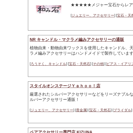
★★★★★メジャー宝石からレア
[
ジュエリー、アクセサリー
] [
宝石・天
NR キャンドル・マクラメ編みアクセサリーの通販
植物由来・動物由来ワックスを使用したキャンドル、
ラメ編みアクセサリーはハンドメイドで製作していま
[
ろうそく、キャンドル
] [
宝石・天然石
] [
その他
] [
ピアス・イアリ
スタイルオンステージＹａｈｏｏ！店
厳選されたシルバーアクセサリーなどをリーズナブルな
ルバーアクセサリー通販！
[
ジュエリー、アクセサリー
] [
貴金属
] [
宝石・天然石
] [
ブライダル
] 
ペアアクセサリー専門店 KIZUNA