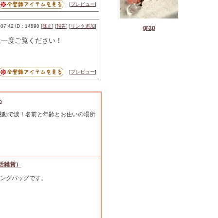
[
プレビュー
]
07:42 ID：14890 [
修正
] [
報告
] [
リンク追加
]
grap
は一度ご覧ください！
[
プレビュー
]
あ
感動で涙！名前と年齢とお住いの場所
生活雑貨）
ングバッグです。