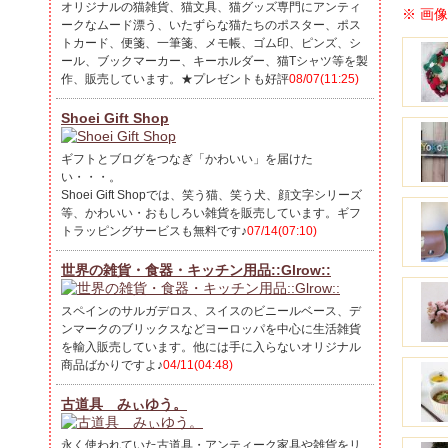
オリジナルの猫雑貨、猫文具、猫グッズ専門にアンティ
※ 画
ークなムード漂う、いたずらな猫たちのポスター、ポス
トカード、便箋、一筆箋、メモ帳、ゴム印、ピンズ、シ
ール、ブックマーカー、キーホルダー、猫Tシャツ等を製
作、販売しています。★プレゼントも好評
08/07(11:25)
Shoei Gift Shop
ギフトとブログをつなぎ「かわいい」を届けた
い・・・。
Shoei Gift Shopでは、笑う猫、笑う犬、顔文字シリーズ
等、かわいい・おもしろい雑貨を販売しています。ギフ
トラッピングサービスも無料です♪
07/14(07:10)
世界の雑貨・食器・キッチン用品::Glrow::
スペインのサルガデロス、スイスのビニールベース、デ
ンマークのブリックスなどヨーロッパを中心に生活雑貨
を輸入販売しています。他には手に入らないオリジナル
商品ばかりですよ♪
04/11(04:48)
古道具 みぃゆう。
永く使われていた古道具・アンティーク家具や雑貨をリ