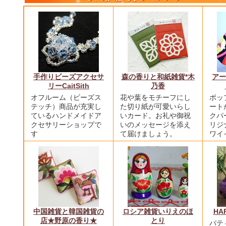
手作りビーズアクセサ
森の香りと和紙雑貨*木
アー
リーCaitSith
乃香
オフルーム（ビーズス
花や葉をモチーフにし
ポッ
テッチ）商品が充実し
た切り紙が可愛いらし
ート
ているハンドメイドア
いカード。お礼や御祝
クパ
クセサリーショップで
いのメッセージを添え
リジ
す
て届けましょう。
ワイ
中国雑貨と韓国雑貨の
ロシア雑貨いりえのほ
HAP
店★野原の香り★
とり
バテ