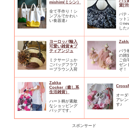
バリ
mishim(ミシン）
貨[沖
全て手作り！シ
バテ
ンプルでかわい
ット
い食器達♪
☆n
した♪
ヨーロッパ輸入
Zakk
可愛い雑貨★プ
ティアンジュ
バラ
の雑
ミクサージュか
ご自
ごバッグフラワ
ゼン
ーブラウン入荷
ぞ！
Zakka
Cross
Cocker（癒し系
生活雑貨）
オーダ
アレン
ハート柄が素敵
す♪
なショッピング
バッグです。
スポンサード