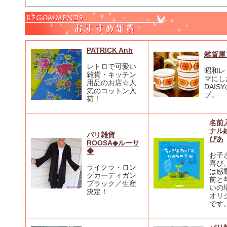
PATRICK Anh
雑貨屋
レトロで可愛い
昭和レ
雑貨・キッチン
マにし
用品のお店☆人
DAIS
気のコットン入
プ。
荷！
名前
ナル
バリ雑貨
ぴあ
ROOSA◆ルーサ
◆
お子
喜び
ライクラ・ロン
は感
グカーディガン
前と
ブラック／生産
いの
決定！
オリ
です