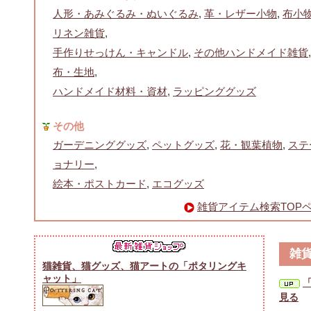
人形・あみぐるみ・ぬいぐるみ
,
革・レザー小物
,
布小
リネン雑貨
,
手作りせっけん・キャンドル
,
その他ハンドメイド雑貨
,
布・生地
,
ハンドメイド材料・資材
,
ラッピンググッズ
その他
ガーデニンググッズ
,
ペットグッズ
,
花・観葉植物
,
ステ
ョナリー
,
絵本・ポストカード
,
エコグッズ
雑貨アイテム検索TOP
雑
猫雑貨、猫グッズ、猫アートの「ポタリングキ
ャット」
見る