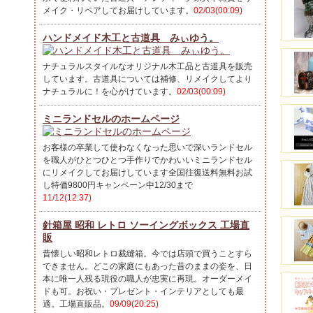
メイク・リペアしてお届けしています。
02/03(00:09)
ハンドメイド木工と古道具 みぃゆう。
ナチュラルスタイルなオリジナル木工品と古道具を販売
しています。古道具については補修、リメイクしてより
ナチュラルに！を心がけています。
02/03(00:09)
ミニランドセルのホームページ
お客様の卒業して使わなくなった思いで深いランドセル
を職人がひとつひとつ手作りでかわいいミニランドセル
にリメイクしてお届けしています全国往復送料無料お試
し特価9800円キャンペーン中12/30まで
11/12(12:37)
針箱屋 昭和 レトロ ソーイングボックス 工場直
販
昔懐しい昭和レトロ裁縫箱。今では店頭で買うことすら
できません。どこの家庭にもあった昔のままの姿を、日
本に唯一人残る現役の職人が忠実に再現。オーダーメイ
ドも可。お祝い・プレゼント・インテリアとしても最
適。工場直販品。
09/09(20:25)