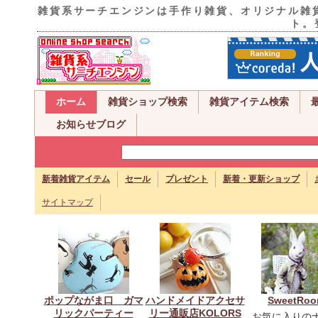
雑貨系サーチエンジンは手作り雑貨、オリジナル雑
ト。
ホーム
雑貨ショップ検索
雑貨アイテム検索
お知らせブログ
新着雑貨アイテム
セール
プレゼント
新着・更新ショップ
サイトマップ
ポップながま口 ガマ
ハンドメイドアクセサ
SweetRo
リックパーティー
リー通販店KOLORS
お気に入りの