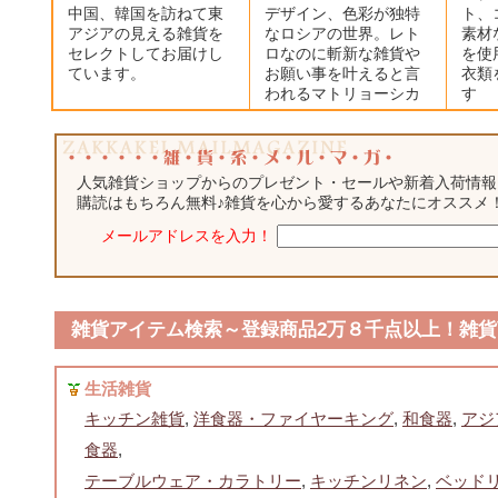
中国、韓国を訪ねて東
デザイン、色彩が独特
ト、
アジアの見える雑貨を
なロシアの世界。レト
素材
セレクトしてお届けし
ロなのに斬新な雑貨や
を使
ています。
お願い事を叶えると言
衣類
われるマトリョーシカ
す
人気雑貨ショップからのプレゼント・セールや新着入荷情報
購読はもちろん無料♪雑貨を心から愛するあなたにオススメ
メールアドレスを入力！
雑貨アイテム検索～登録商品2万８千点以上！雑貨
生活雑貨
キッチン雑貨
,
洋食器・ファイヤーキング
,
和食器
,
アジ
食器
,
テーブルウェア・カラトリー
,
キッチンリネン
,
ベッド