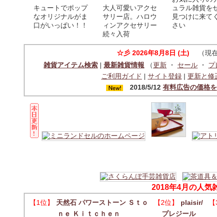
キュートでポップ
大人可愛いアクセ
ュラル雑貨を
なオリジナルがま
サリー店。ハロウ
見つけに来て
口がいっぱい！！
ィンアクセサリー
さい
続々入荷
☆彡
2026年8月8日 (土)
（現在
雑貨アイテム検索
|
最新雑貨情報
（
更新
・
セール
・
プ
ご利用ガイド
|
サイト登録
|
更新と修
2018/5/12
有料広告の価格を
2018年4月の人
【1位】
天然石 パワーストーン Ｓｔｏ
【2位】
plaisir/
【
ｎｅ Ｋｉｔｃｈｅｎ
プレジール