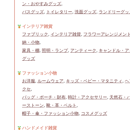
ン・おやすみグッズ
,
バスグッズ
,
トイレタリー
,
洗面グッズ
,
ランドリーグッ
インテリア雑貨
ファブリック
,
インテリア雑貨
,
フラワーアレンジメン
納・小物
,
家具・棚
,
照明・ランプ
,
アンティーク
,
キャンドル・ア
グッズ
ファッション小物
お洋服
,
ルームウェア
,
キッズ・ベビー・マタニティ
,
ヘ
クセ
,
バッグ・ポーチ・財布
,
時計・アクセサリー
,
天然石・
ーストーン
,
靴・革・ベルト
,
帽子・傘・ファッション小物
,
コスメグッズ
ハンドメイド雑貨