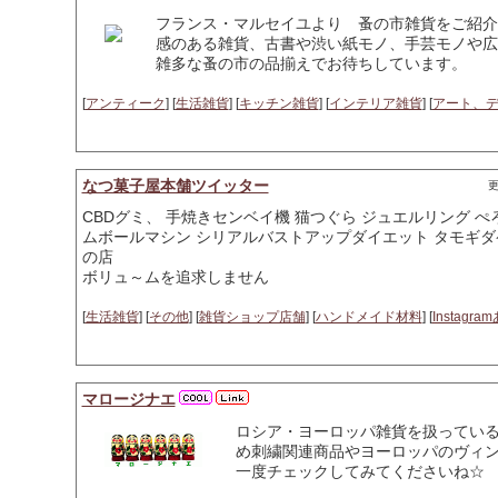
フランス・マルセイユより 蚤の市雑貨をご紹介し
感のある雑貨、古書や渋い紙モノ、手芸モノや広
雑多な蚤の市の品揃えでお待ちしています。
[
アンティーク
] [
生活雑貨
] [
キッチン雑貨
] [
インテリア雑貨
] [
アート、
なつ菓子屋本舗ツイッター
更
CBDグミ、 手焼きセンベイ機 猫つぐら ジュエルリング 
ムボールマシン シリアルバストアップダイエット タモギダケ
の店
ボリュ～ムを追求しません
[
生活雑貨
] [
その他
] [
雑貨ショップ店舗
] [
ハンドメイド材料
] [
Instag
マロージナエ
ロシア・ヨーロッパ雑貨を扱ってい
め刺繍関連商品やヨーロッパのヴィン
一度チェックしてみてくださいね☆