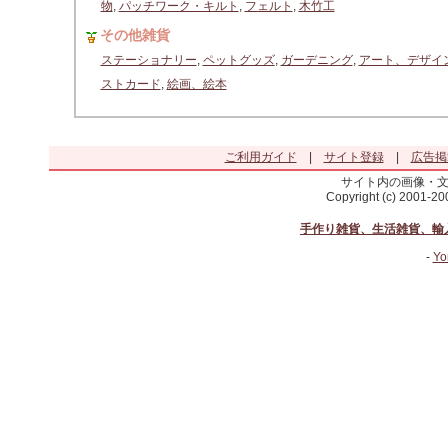
物
,
パッチワーク・キルト
,
フェルト
,
木竹工
その他雑貨
ステーショナリー
,
ペットグッズ
,
ガーデニング
,
アート、デザイ
ストカード
,
絵画、絵本
ご利用ガイド
|
サイト登録
|
広告掲
サイト内の画像・
Copyright (c) 2001-2
手作り雑貨、生活雑貨、輸
-
Yo