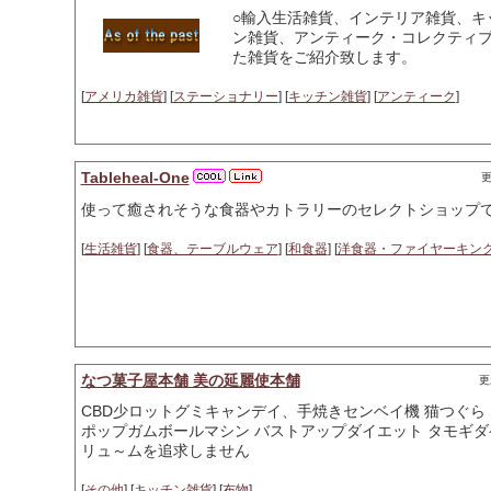
○輸入生活雑貨、インテリア雑貨、キ
ン雑貨、アンティーク・コレクティブル雑貨
た雑貨をご紹介致します。
[
アメリカ雑貨
] [
ステーショナリー
] [
キッチン雑貨
] [
アンティーク
]
Tableheal-One
更
使って癒されそうな食器やカトラリーのセレクトショップ
[
生活雑貨
] [
食器、テーブルウェア
] [
和食器
] [
洋食器・ファイヤーキン
なつ菓子屋本舗 美の延麗使本舗
更
CBD少ロットグミキャンデイ、手焼きセンベイ機 猫つぐら
ポップガムボールマシン バストアップダイエット タモギダケ
リュ～ムを追求しません
[
その他
] [
キッチン雑貨
] [
布物
]