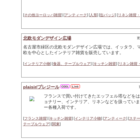
[
その他ヨーロッパ雑貨
] [
アンティーク
] [
人形
] [
缶バッジ
] [
リネン雑貨
北欧モダンデザイン広場
更
名古屋市緑区の北欧モダンデザイン広場では、イッタラ、
欧を中心としたインテリア雑貨を販売しています。
[
インテリア小物
] [
食器、テーブルウェア
] [
キッチン雑貨
] [
リネン雑貨
plaisir/プレジール
フランスで買い付けてきたエッフェル塔などをは
ョナリー、インテリア、リネンなどを扱っていま
ー各種入荷です。
[
フランス雑貨
] [
キッチン雑貨
] [
インテリア小物
] [
アンティーク
] [
ステ
テーブルウェア
] [
関東
]