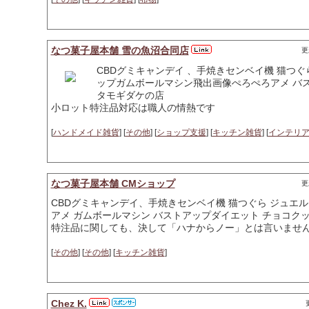
なつ菓子屋本舗 雪の魚沼合同店
更
CBDグミキャンデイ 、手焼きセンベイ機 猫つ
ップガムボールマシン飛出画像ぺろぺろアメ バス
タモギダケの店
小ロット特注品対応は職人の情熱です
[
ハンドメイド雑貨
] [
その他
] [
ショップ支援
] [
キッチン雑貨
] [
インテリ
なつ菓子屋本舗 CMショップ
更
CBDグミキャンデイ、手焼きセンベイ機 猫つぐら ジュエ
アメ ガムボールマシン バストアップダイエット チョコクッ
特注品に関しても、決して「ハナからノー」とは言いませ
[
その他
] [
その他
] [
キッチン雑貨
]
Chez K.