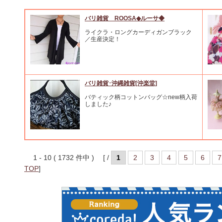
バリ雑貨 ROOSA◆ルーサ◆
ライクラ・ロングカーディガンブラック
／生産決定！
バリ雑貨･沖縄雑貨[沖楽堂]
バティック柄コットンバッグ☆new柄入荷
しました♪
1 - 10 ( 1732 件中 ) [ /
1
2
3
4
5
6
7
TOP
]