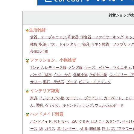
雑貨ショップ検
生活雑貨
食器、テーブルウェア
,
和食器
,
洋食器・ファイヤーキング
,
キッ
雑貨
,
収納
,
バス、トイレタリー
,
寝具
,
リネン雑貨・ファブリッ
帯電話小物
ファッション、小物雑貨
Tシャツ
,
レディース服
,
メンズ服
,
キッズ、ベビー、マタニティ
,
バッグ、財布
,
くつ、かさ
,
化粧小物
,
その他小物
,
ジュエリー、
サリー
,
宝石・天然石
,
ビーズ
,
ピアス・イアリング
インテリア雑貨
家具
,
インテリア小物
,
カーテン、ブラインド
,
カーペット、じゅ
ん
,
照明
,
ろうそく、キャンドル
,
ランプ
,
ウェルカムボード
ハンドメイド雑貨
ハンドメイド
,
おもちゃ、ぬいぐるみ
,
はんこ・スタンプ
,
せっけ
ーズ
,
紙
,
ガラス
,
革（レザー）
,
金属
,
陶磁器
,
粘土
,
花（フラワー