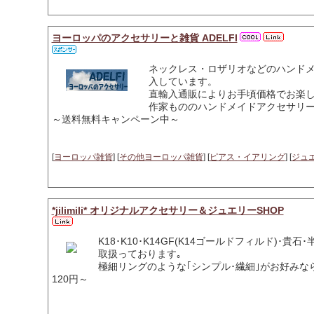
ヨーロッパのアクセサリーと雑貨 ADELFI
ネックレス・ロザリオなどのハンド
入しています。
直輸入通販によりお手頃価格でお楽
作家もののハンドメイドアクセサリ
～送料無料キャンペーン中～
[
ヨーロッパ雑貨
] [
その他ヨーロッパ雑貨
] [
ピアス・イアリング
] [
ジュ
*jilimili* オリジナルアクセサリー＆ジュエリーSHOP
K18･K10･K14GF(K14ゴールドフィルド)･
取扱っております｡
極細リングのような｢シンプル･繊細｣がお好みな
120円～