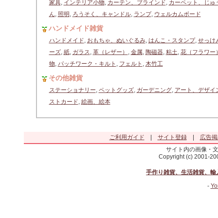
家具
,
インテリア小物
,
カーテン、ブラインド
,
カーペット、じゅ
ん
,
照明
,
ろうそく、キャンドル
,
ランプ
,
ウェルカムボード
ハンドメイド雑貨
ハンドメイド
,
おもちゃ、ぬいぐるみ
,
はんこ・スタンプ
,
せっけ
ーズ
,
紙
,
ガラス
,
革（レザー）
,
金属
,
陶磁器
,
粘土
,
花（フラワー
物
,
パッチワーク・キルト
,
フェルト
,
木竹工
その他雑貨
ステーショナリー
,
ペットグッズ
,
ガーデニング
,
アート、デザイ
ストカード
,
絵画、絵本
ご利用ガイド
|
サイト登録
|
広告掲
サイト内の画像・
Copyright (c) 2001-2
手作り雑貨、生活雑貨、輸
-
Yo