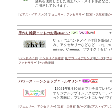
金具を使用しました店主ハンドメイド作品など、
ご用意しております。
[
ピアス・イアリング
] [
ジュエリー、アクセサリー
] [
宝石・天然石
] [
ビ
手作り雑貨ニットのお店charin *
更
Charin *はハンドメイド作品を販
み、アクセサリーなどなど、いちご
minne、Creema、ヤフオク！も
[
ハンドメイド
] [
ハンドメイド雑貨
] [
ピアス・イアリング
] [
ビーズ
] [
フ
アクセサリー
] [
その他
] [
猫
]
パワーストーンショップ＊トルマリン＊
更
【2021年6月30日まで】全員プレ
オリジナルデザインアクセサリー。
っと素敵に。プレゼントにいかがで
[
ジュエリー、アクセサリー
] [
宝石・天然石
] [
ビーズ
] [
ピアス・イアリ