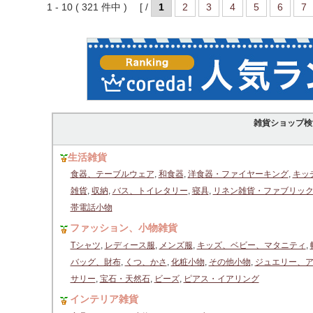
1 - 10 ( 321 件中 ) [ /
1
2
3
4
5
6
7
雑貨ショップ検
生活雑貨
食器、テーブルウェア
,
和食器
,
洋食器・ファイヤーキング
,
キッ
雑貨
,
収納
,
バス、トイレタリー
,
寝具
,
リネン雑貨・ファブリッ
帯電話小物
ファッション、小物雑貨
Tシャツ
,
レディース服
,
メンズ服
,
キッズ、ベビー、マタニティ
,
バッグ、財布
,
くつ、かさ
,
化粧小物
,
その他小物
,
ジュエリー、
サリー
,
宝石・天然石
,
ビーズ
,
ピアス・イアリング
インテリア雑貨