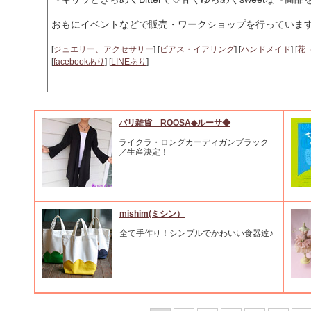
おもにイベントなどで販売・ワークショップを行っていま
[
ジュエリー、アクセサリー
] [
ピアス・イアリング
] [
ハンドメイド
] [
花
[
facebookあり
] [
LINEあり
]
バリ雑貨 ROOSA◆ルーサ◆
ライクラ・ロングカーディガンブラック
／生産決定！
mishim(ミシン）
全て手作り！シンプルでかわいい食器達♪