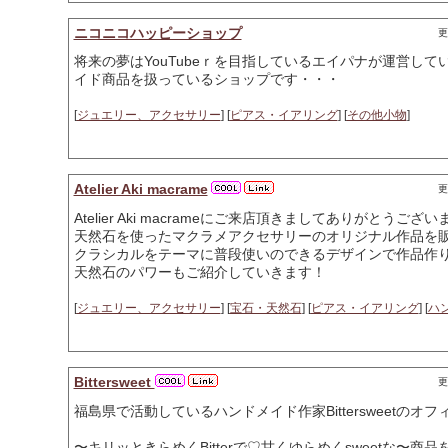
ニコニコハッピーショップ
更
将来の夢はYouTubeｒを目指しているエイパナが運営し
イド商品を扱っているショップです・・・
[
ジュエリー、アクセサリー
] [
ピアス・イアリング
] [
その他小物
]
Atelier Aki macrame
更
Atelier Aki macrameにご来店頂きましてありがとうござ
天然石を使ったマクラメアクセサリーのオリジナル作品を
クラシカルをテーマに普段使いのできるデザインで作品作
天然石のパワーもご紹介していきます！
[
ジュエリー、アクセサリー
] [
宝石・天然石
] [
ピアス・イアリング
] [
ハ
Bittersweet
更
福島県で活動しているハンドメイド作家Bittersweetのオ
〜キリッときらめくBitterで♡甘くゆらめくsweetな〜商