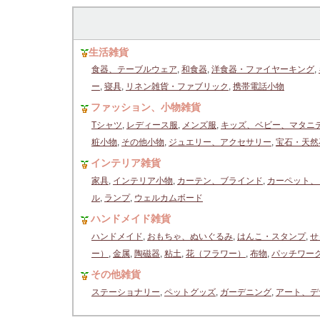
生活雑貨
食器、テーブルウェア
,
和食器
,
洋食器・ファイヤーキング
,
ー
,
寝具
,
リネン雑貨・ファブリック
,
携帯電話小物
ファッション、小物雑貨
Tシャツ
,
レディース服
,
メンズ服
,
キッズ、ベビー、マタニ
粧小物
,
その他小物
,
ジュエリー、アクセサリー
,
宝石・天然
インテリア雑貨
家具
,
インテリア小物
,
カーテン、ブラインド
,
カーペット、
ル
,
ランプ
,
ウェルカムボード
ハンドメイド雑貨
ハンドメイド
,
おもちゃ、ぬいぐるみ
,
はんこ・スタンプ
,
せ
ー）
,
金属
,
陶磁器
,
粘土
,
花（フラワー）
,
布物
,
パッチワー
その他雑貨
ステーショナリー
,
ペットグッズ
,
ガーデニング
,
アート、デ