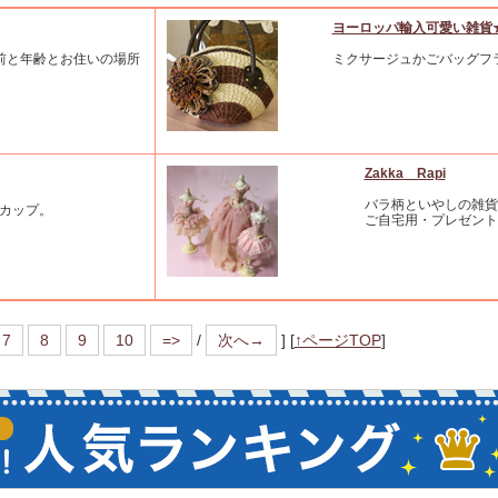
ヨーロッパ輸入可愛い雑貨
前と年齢とお住いの場所
ミクサージュかごバッグフ
Zakka Rapi
バラ柄といやしの雑貨
グカップ。
ご自宅用・プレゼント
7
8
9
10
=>
/
次へ→
]
[
↑ページTOP
]