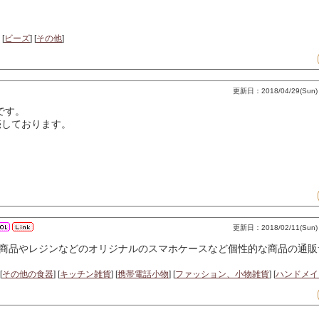
 [
ビーズ
] [
その他
]
更新日：2018/04/29(Sun) 
トです。
売しております。
更新日：2018/02/11(Sun) 
商品やレジンなどのオリジナルのスマホケースなど個性的な商品の通販
[
その他の食器
] [
キッチン雑貨
] [
携帯電話小物
] [
ファッション、小物雑貨
] [
ハンドメイ