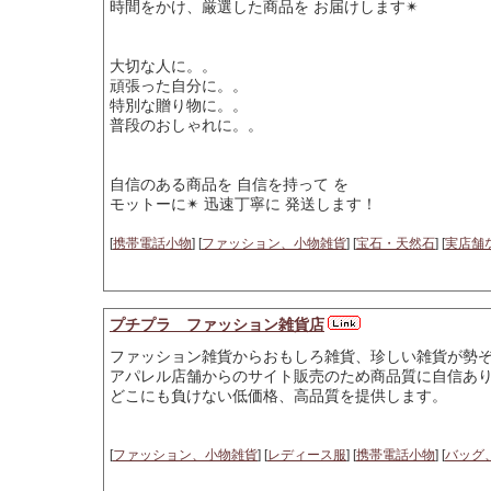
時間をかけ、厳選した商品を お届けします✴︎
大切な人に。。
頑張った自分に。。
特別な贈り物に。。
普段のおしゃれに。。
自信のある商品を 自信を持って を
モットーに✴︎ 迅速丁寧に 発送します！
[
携帯電話小物
] [
ファッション、小物雑貨
] [
宝石・天然石
] [
実店舗
プチプラ ファッション雑貨店
ファッション雑貨からおもしろ雑貨、珍しい雑貨が勢
アパレル店舗からのサイト販売のため商品質に自信あ
どこにも負けない低価格、高品質を提供します。
[
ファッション、小物雑貨
] [
レディース服
] [
携帯電話小物
] [
バッグ