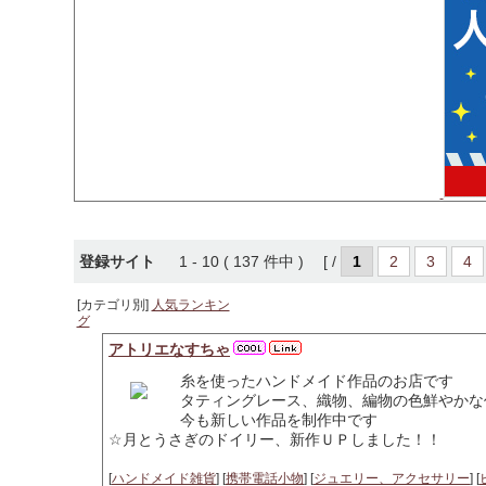
登録サイト
1 - 10 ( 137 件中 ) [ /
1
2
3
4
[カテゴリ別]
人気ランキン
グ
アトリエなすちゃ
糸を使ったハンドメイド作品のお店です
タティングレース、織物、編物の色鮮やかな
今も新しい作品を制作中です
☆月とうさぎのドイリー、新作ＵＰしました！！
[
ハンドメイド雑貨
] [
携帯電話小物
] [
ジュエリー、アクセサリー
] [