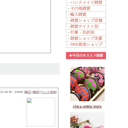
ハンドメイド雑貨
・
その他雑貨
・
輸入雑貨
・
雑貨ショップ店舗
・
雑貨テイスト別
・
行事・目的別
・
雑貨ショップ支援
・
SNS発信ショップ
・
★今日のオススメ雑貨
11:10 ID：13191 [
修正
] [
報告
] [
リンク追加
]
chica online store