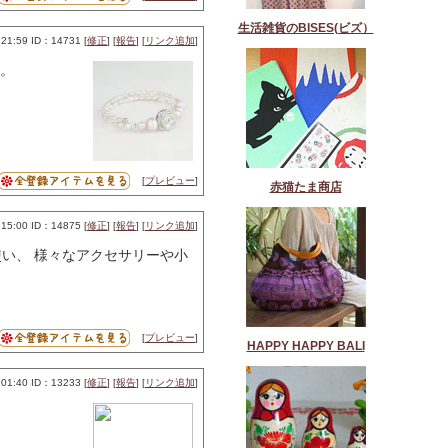
生活雑貨のBISES(ビズ）
21:59 ID：14731 [
修正
] [
報告
] [
リンク追加
]
。
[
プレビュー
]
赤猫たま商店
15:00 ID：14875 [
修正
] [
報告
] [
リンク追加
]
い、 様々なアクセサリーや小
[
プレビュー
]
HAPPY HAPPY BALI
01:40 ID：13233 [
修正
] [
報告
] [
リンク追加
]