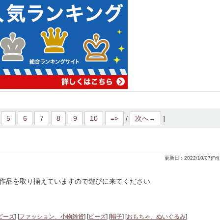
5
6
7
8
9
10
=>
/
次へ→
]
更新日：2022/10/07(Fri) 
作品を取り揃えていますので遊びに来てください
ビーズ
] [
ファッション、小物雑貨
] [
ビーズ
] [
帽子
] [
おもちゃ、ぬいぐるみ
]