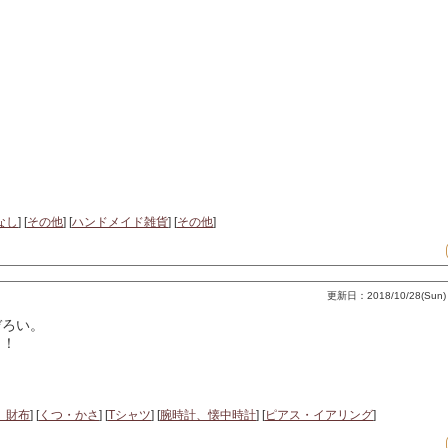
なし
] [
その他
] [
ハンドメイド雑貨
] [
その他
]
更新日：2018/10/28(Sun) 
ぞろい。
り！
、財布
] [
くつ・かさ
] [
Tシャツ
] [
腕時計、懐中時計
] [
ピアス・イアリング
]