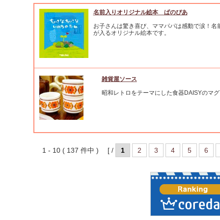
名前入りオリジナル絵本 ぱのぴあ
お子さんは驚き喜び、ママパパは感動で涙！名
が入るオリジナル絵本です。
雑貨屋ソース
昭和レトロをテーマにした食器DAISYのマ
1 - 10 ( 137 件中 ) [ /
1
2
3
4
5
6