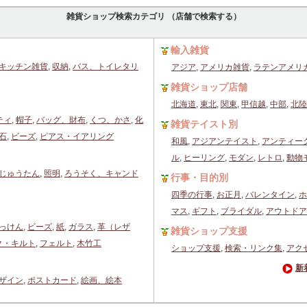
雑貨ショップ検索カテゴリ （店舗で検索する）
輸入雑貨
キッチン雑貨
,
収納
,
バス、トイレタリ
アジア
,
アメリカ雑貨
,
ラテンアメリ
雑貨ショップ店舗
北海道
,
東北
,
関東
,
甲信越
,
中部
,
北陸
ティ
,
帽子
,
バッグ、財布
,
くつ、かさ
,
化
雑貨テイスト別
石
,
ビーズ
,
ピアス・イアリング
和風
,
アジアンテイスト
,
アンティー
ル
,
ヒーリング
,
モダン
,
レトロ
,
動物
じゅうたん
,
照明
,
ろうそく、キャンド
行事・目的別
四季の行事
,
お正月
,
バレンタイン
,
ホ
マス
,
ギフト
,
ブライダル
,
アウトドア
っけん
,
ビーズ
,
紙
,
ガラス
,
革（レザ
雑貨ショップ支援
ク・キルト
,
フェルト
,
木竹工
ショップ支援
,
検索・リンク集
,
アク
新
ザイン
,
ポストカード
,
絵画、絵本