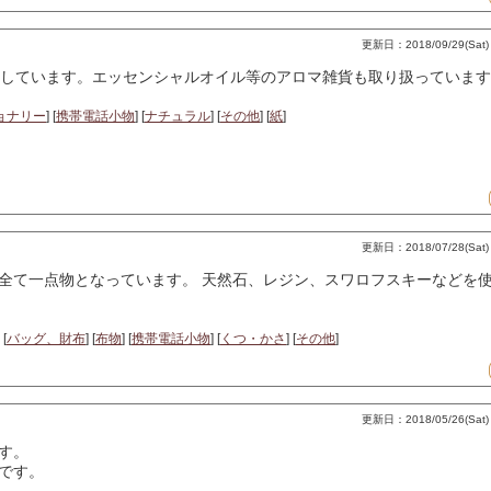
更新日：2018/09/29(Sat) 
しています。エッセンシャルオイル等のアロマ雑貨も取り扱っています
ョナリー
] [
携帯電話小物
] [
ナチュラル
] [
その他
] [
紙
]
更新日：2018/07/28(Sat) 
全て一点物となっています。 天然石、レジン、スワロフスキーなどを使
 [
バッグ、財布
] [
布物
] [
携帯電話小物
] [
くつ・かさ
] [
その他
]
更新日：2018/05/26(Sat) 
す。
です。