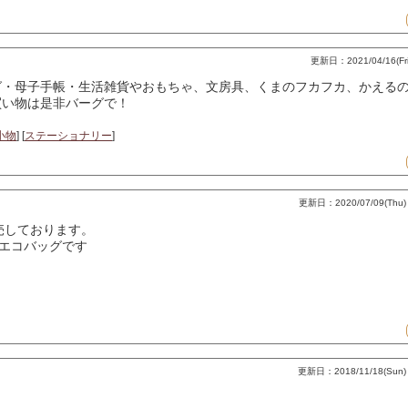
更新日：2021/04/16(Fri)
グ・母子手帳・生活雑貨やおもちゃ、文房具、くまのフカフカ、かえる
買い物は是非バーグで！
小物
] [
ステーショナリー
]
更新日：2020/07/09(Thu) 
売しております。
エコバッグです
更新日：2018/11/18(Sun) 