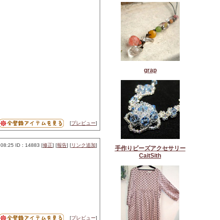
grap
[
プレビュー
]
08:25 ID：14883 [
修正
] [
報告
] [
リンク追加
]
手作りビーズアクセサリー
CaitSith
[
プレビュー
]