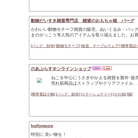
動物だいすき雑貨専門店 雑貨のおもちゃ箱 バーグ
かわいい動物モチーフ雑貨の販売。ぬいぐるみ・バッ
まのがっこう等人気のアイテムを取り揃えました。お
[
バッグ、財布
] [
動物モチーフ
] [
食器、テーブルウェア
] [
携帯電話
のあぷらすオンラインショップ
ねこを中心にうさぎやかえる雑貨を製作･販
売れ筋商品はストラップやクリアファイル、
[
携帯電話小物
] [
バッグ、財布
] [
ステーショナリー
] [
その他
] [
猫
]
hollymoon
特別に 良い物を！