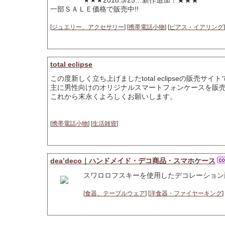
★★★2018.5/25…新作追加！★★★
一部ＳＡＬＥ価格で販売中!!
[
ジュエリー、アクセサリー
] [
携帯電話小物
] [
ピアス・イアリング
]
total eclipse
この度新しく立ち上げましたtotal eclipseの販売サイ
主に男性向けのオリジナルスマートフォンケースを販
これから末永くよろしくお願いします。
[
携帯電話小物
] [
生活雑貨
]
dea’deco｜ハンドメイド・デコ商品・スマホケース
スワロロフスキーを使用したデコレーション
[
食器、テーブルウェア
] [
洋食器・ファイヤーキング
] 