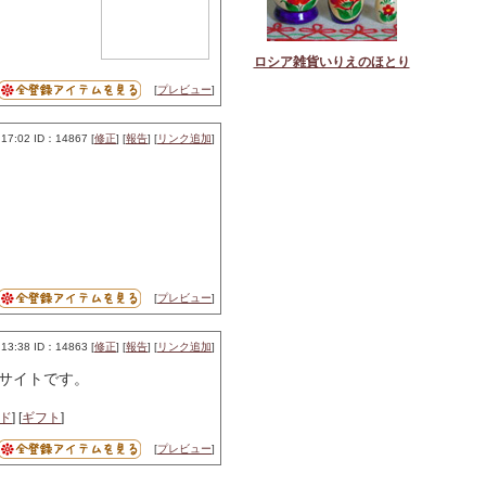
ロシア雑貨いりえのほとり
[
プレビュー
]
17:02 ID：14867 [
修正
] [
報告
] [
リンク追加
]
[
プレビュー
]
13:38 ID：14863 [
修正
] [
報告
] [
リンク追加
]
サイトです。
ド
] [
ギフト
]
[
プレビュー
]