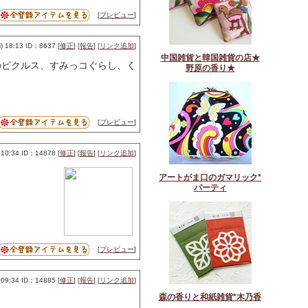
[
プレビュー
]
 18:13 ID：8637 [
修正
] [
報告
] [
リンク追加
]
中国雑貨と韓国雑貨の店★
のピクルス、すみっコぐらし、く
野原の香り★
[
プレビュー
]
10:34 ID：14878 [
修正
] [
報告
] [
リンク追加
]
アートがま口のガマリック*
パーティ
[
プレビュー
]
09:34 ID：14885 [
修正
] [
報告
] [
リンク追加
]
森の香りと和紙雑貨*木乃香