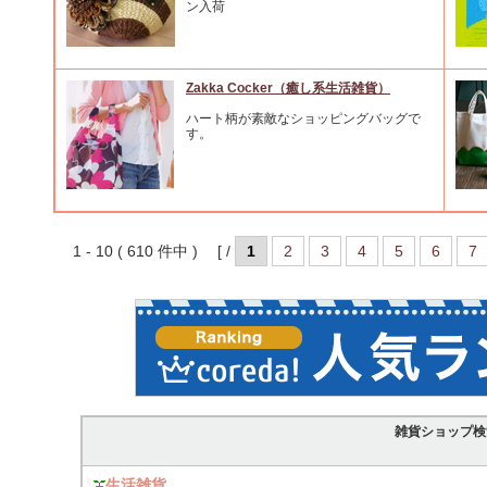
ン入荷
Zakka Cocker（癒し系生活雑貨）
ハート柄が素敵なショッピングバッグで
す。
1 - 10 ( 610 件中 ) [ /
1
2
3
4
5
6
7
雑貨ショップ検
生活雑貨