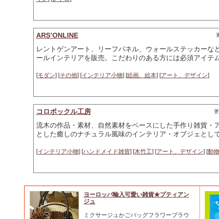
ARS’ONLINE
更
レントゲンアート、リーフパネル、ウォールステッカーな
ールインテリアを販売。こだわりのある方には必須アイテ
[
モダン
] [
その他
] [
インテリア小物
] [
絵画、絵本
] [
アート、デザイン
]
コロボックル工房
更
流木の作品・素材、自然素材をベースにした手作り雑貨・
とした癒しのナチュラル風味のインテリア・オブジェとし
[
インテリア小物
] [
ハンドメイド雑貨
] [
木竹工
] [
アート、デザイン
] [
動
ヨーロッパ輸入可愛い雑貨★プティアン
ジュ
ミクサージュかごバッグフラワーブラウ