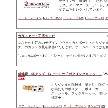
デザイン性、機能性にこだわっ
ッズ、アロマグッズ、アート、
イテムをセレクトしています。
[
アート、デザイン
] [
バッグ、財布
] [
インテリア小物
] [
ペットグッズ
] [
ガラスアート工房やまだ
あなたのお好みのデザインでウェルカムボード・オリジナ
ナルのガラス表札を製作いたします。ホームページではお
[
ウェルカムボード
] [
ギフト
] [
アート、デザイン
] [
ガラス
] [
ブライダル
]
猫雑貨、猫グッズ、猫アートの「ポタリングキャット」
オリジナルの猫雑貨、猫文具、猫グ
な猫たちのポスター、ポストカード
ズ、シール、ブックマーカー、猫Tシ
好評★
[
ステーショナリー
] [
ペットグッズ
] [
アート、デザイン
] [
Tシャツ
] [
猫
]