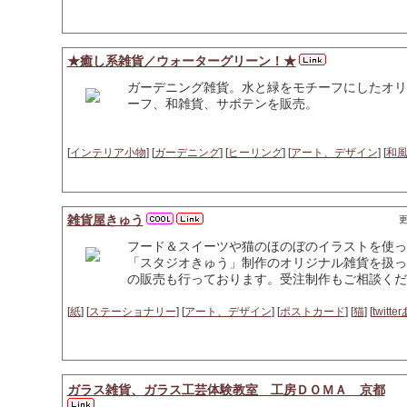
★癒し系雑貨／ウォーターグリーン！★
ガーデニング雑貨。水と緑をモチーフにしたオリ
ーフ、和雑貨、サボテンを販売。
[
インテリア小物
] [
ガーデニング
] [
ヒーリング
] [
アート、デザイン
] [
和
雑貨屋きゅう
更
フード＆スイーツや猫のほのぼのイラストを使っ
「スタジオきゅう」制作のオリジナル雑貨を扱っ
の販売も行っております。受注制作もご相談くだ
[
紙
] [
ステーショナリー
] [
アート、デザイン
] [
ポストカード
] [
猫
] [
twitte
ガラス雑貨、ガラス工芸体験教室 工房ＤＯＭＡ 京都