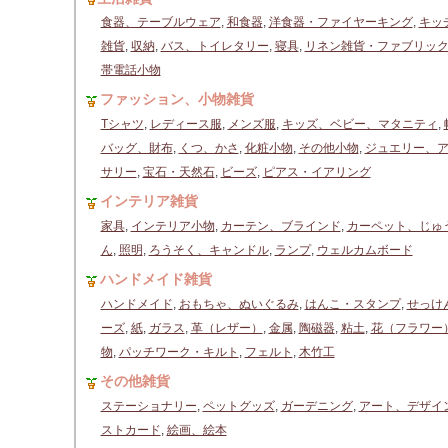
食器、テーブルウェア
,
和食器
,
洋食器・ファイヤーキング
,
キッ
雑貨
,
収納
,
バス、トイレタリー
,
寝具
,
リネン雑貨・ファブリッ
帯電話小物
ファッション、小物雑貨
Tシャツ
,
レディース服
,
メンズ服
,
キッズ、ベビー、マタニティ
,
バッグ、財布
,
くつ、かさ
,
化粧小物
,
その他小物
,
ジュエリー、
サリー
,
宝石・天然石
,
ビーズ
,
ピアス・イアリング
インテリア雑貨
家具
,
インテリア小物
,
カーテン、ブラインド
,
カーペット、じゅ
ん
,
照明
,
ろうそく、キャンドル
,
ランプ
,
ウェルカムボード
ハンドメイド雑貨
ハンドメイド
,
おもちゃ、ぬいぐるみ
,
はんこ・スタンプ
,
せっけ
ーズ
,
紙
,
ガラス
,
革（レザー）
,
金属
,
陶磁器
,
粘土
,
花（フラワー
物
,
パッチワーク・キルト
,
フェルト
,
木竹工
その他雑貨
ステーショナリー
,
ペットグッズ
,
ガーデニング
,
アート、デザイ
ストカード
,
絵画、絵本