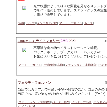
光の状態によって様々な変化を見せるステンドグ
で制作・販売しています。ステンドグラス教室生
い価格で販売しています。
[
近畿
] [
ランプ
] [
インテリア小物
] [
アート、デザイン
] [
ガラス
]
LIANMELY(ライアンメリー)
更
不思議な食べ物のイラストレーション雑貨。
バッグ、ポーチ、ブックカバー、ハンカチetc
お気に入りを見つけてください。プレゼントにも
[
アート、デザイン
] [
生活雑貨
] [
布物
] [
ファッション、小物雑貨
] [
その
フェルティフェルトン
更
当店ではカラフルで可愛い小物や雑貨のほか、当店のみのオ
当店でのお買い物をぜひぜひお楽しみください！！(*´v｀*)
[
ファッション、小物雑貨
] [
バッグ、財布
] [
インテリア小物
] [
ハンドメ
イン
] [
レトロ
]