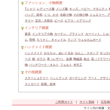
ファッション、小物雑貨
Tシャツ
,
レディース服
,
メンズ服
,
キッズ、ベビー、マタニティ
,
バッグ、財布
,
くつ、かさ
,
化粧小物
,
その他小物
,
ジュエリー、
サリー
,
宝石・天然石
,
ビーズ
,
ピアス・イアリング
インテリア雑貨
家具
,
インテリア小物
,
カーテン、ブラインド
,
カーペット、じゅ
ん
,
照明
,
ろうそく、キャンドル
,
ランプ
,
ウェルカムボード
ハンドメイド雑貨
ハンドメイド
,
おもちゃ、ぬいぐるみ
,
はんこ・スタンプ
,
せっけ
ーズ
,
紙
,
ガラス
,
革（レザー）
,
金属
,
陶磁器
,
粘土
,
花（フラワー
物
,
パッチワーク・キルト
,
フェルト
,
木竹工
その他雑貨
ステーショナリー
,
ペットグッズ
,
ガーデニング
,
アート、デザイ
ストカード
,
絵画、絵本
ご利用ガイド
|
サイト登録
|
広告掲
サイト内の画像・