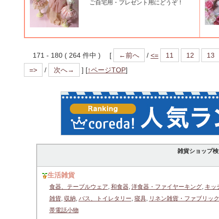
ご自宅用・プレゼント用にどうぞ！
171 - 180 ( 264 件中 ) [
←前へ
/
<=
11
12
13
=>
/
次へ→
]
[
↑ページTOP
]
雑貨ショップ検
生活雑貨
食器、テーブルウェア
,
和食器
,
洋食器・ファイヤーキング
,
キッ
雑貨
,
収納
,
バス、トイレタリー
,
寝具
,
リネン雑貨・ファブリッ
帯電話小物