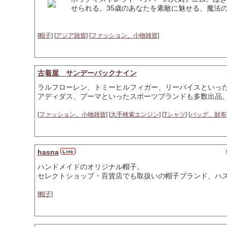
せられる。35歳のあなたを素敵に魅せる、魔法
[
帽子
] [
アジア雑貨
] [
ファッション、小物雑貨
]
古着屋 サンデーバックナイン
ラルフローレン、トミーヒルフィガー、リーバイスといっ
アディダス、プーマといったスポーツブランドも多数出品
[
ファッション、小物雑貨
] [
大手検索エンジン
] [
Tシャツ
] [
バッグ、財布
hasna
ハンドメイドのオリジナル帽子。
セレクトショップ・百貨店でも取扱いの帽子ブランド、ハ
[
帽子
]