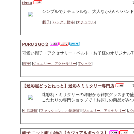
tissu
シンプルでナチュラルな、大人なかわいいハンド
[
帽子
] [
バッグ、財布
] [
ナチュラル
]
PURU２GO２
可愛い帽子・アクセサリー・ベルト・お子様のオリジナル
[
帽子
] [
ジュエリー、アクセサリー
] [
Tシャツ
]
【迷彩屋どっとねっと】迷彩＆ミリタリー専門店
迷彩柄・ミリタリーの洋服から雑貨グッズまで盛
こだわりの専門ショップで！お探しの商品がみつ
[
生活雑貨
] [
ファッション、小物雑貨
] [
ジュエリー、アクセサリー
] [
バ
帽子,ニット帽,小物の【カジュアルボックス】