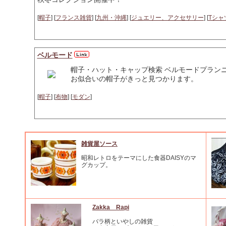
[
帽子
] [
フランス雑貨
] [
九州・沖縄
] [
ジュエリー、アクセサリー
] [
Tシャ
ベルモード
帽子・ハット・キャップ検索 ベルモードプラン
お似合いの帽子がきっと見つかります。
[
帽子
] [
布物
] [
モダン
]
雑貨屋ソース
昭和レトロをテーマにした食器DAISYのマ
グカップ。
Zakka Rapi
バラ柄といやしの雑貨