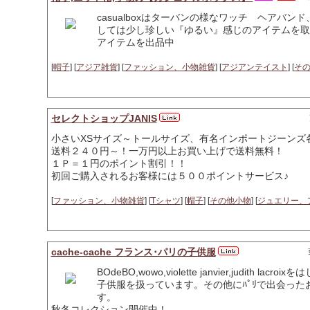
casualboxはターバンの様なワッチ ヘアバ
しては少し珍しい『ゆるい』感じのアイテムを取
アイテムを出品中
[
帽子
] [
アジア雑貨
] [
ファッション、小物雑貨
] [
アジアンテイスト
] [
そ
セレクトショップJANIS
小さいXSサイズ～トールサイズ、有名インポートジーンズ
送料２４０円～！一万円以上お買い上げで送料無料！
１Ｐ＝１円のポイント割引！！
初回ご購入されるお客様には５００ポイントサービス♪
[
ファッション、小物雑貨
] [
Tシャツ
] [
帽子
] [
その他小物
] [
ジュエリー、
cache-cache フランス･パリの子供服
BOdeBO,wowo,violette janvier,judith 
子供服を扱っています。その他にﾊﾟﾘで出会ったお洒落
す。
秋冬コレクション開催中！