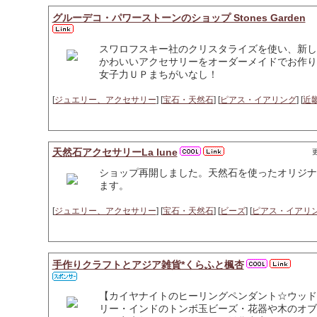
グルーデコ・パワーストーンのショップ Stones Garden
スワロフスキー社のクリスタライズを使い、新し
かわいいアクセサリーをオーダーメイドでお作り
女子力ＵＰまちがいなし！
[
ジュエリー、アクセサリー
] [
宝石・天然石
] [
ピアス・イアリング
] [
近
天然石アクセサリーLa lune
更
ショップ再開しました。天然石を使ったオリジナ
ます。
[
ジュエリー、アクセサリー
] [
宝石・天然石
] [
ビーズ
] [
ピアス・イアリ
手作りクラフトとアジア雑貨*くらふと楓杏
【カイヤナイトのヒーリングペンダント☆ウッド
リー・インドのトンボ玉ビーズ・花器や木のオブ