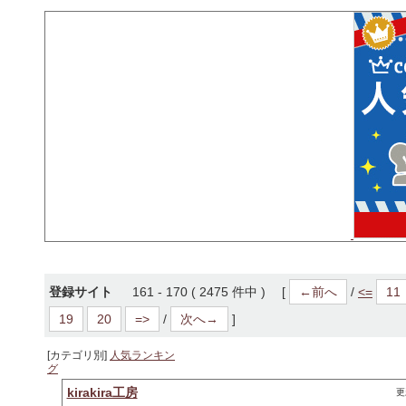
登録サイト
161 - 170 ( 2475 件中 ) [
←前へ
/
<=
11
19
20
=>
/
次へ→
]
[カテゴリ別]
人気ランキン
グ
kirakira工房
更