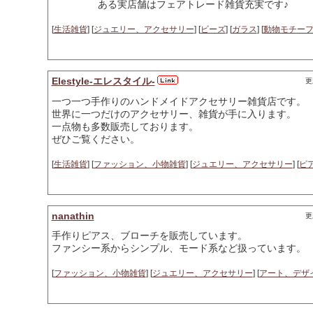
ある実店舗はフェアトレード雑貨充実です♪
[
生活雑貨
] [
ジュエリー、アクセサリー
] [
ビーズ
] [
ガラス
] [
動物モチー
Elestyle-エレスタイル-
更
一つ一つ手作りのハンドメイドアクセサリー雑貨店です。
世界に一つだけのアクセサリー、雑貨が手に入ります。
一点物も多数販売しております。
ぜひご覧ください。
[
生活雑貨
] [
ファッション、小物雑貨
] [
ジュエリー、アクセサリー
] [
ピ
nanathin
更
手作りピアス、ブローチを販売しています。
ファンシー系からシンプル、モード系など扱っています。
[
ファッション、小物雑貨
] [
ジュエリー、アクセサリー
] [
アート、デザ