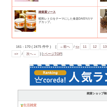
雑貨屋ソース
昭和レトロをテーマにした食器DAISYのマ
グカップ。
161 - 170 ( 2475 件中 ) [
←前へ
/
<=
11
12
13
=>
/
次へ→
]
[
↑ページTOP
]
雑貨ショップ検
生活雑貨