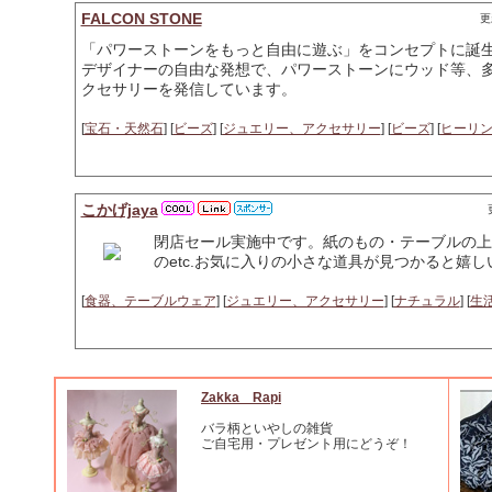
FALCON STONE
更
「パワーストーンをもっと自由に遊ぶ」をコンセプトに誕生
デザイナーの自由な発想で、パワーストーンにウッド等、多
クセサリーを発信しています。
[
宝石・天然石
] [
ビーズ
] [
ジュエリー、アクセサリー
] [
ビーズ
] [
ヒーリ
こかげjaya
閉店セール実施中です。紙のもの・テーブルの上
のetc.お気に入りの小さな道具が見つかると嬉し
[
食器、テーブルウェア
] [
ジュエリー、アクセサリー
] [
ナチュラル
] [
生
Zakka Rapi
バラ柄といやしの雑貨
ご自宅用・プレゼント用にどうぞ！