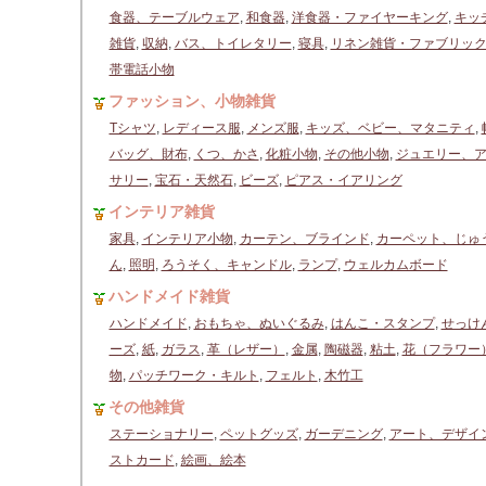
食器、テーブルウェア
,
和食器
,
洋食器・ファイヤーキング
,
キッ
雑貨
,
収納
,
バス、トイレタリー
,
寝具
,
リネン雑貨・ファブリッ
帯電話小物
ファッション、小物雑貨
Tシャツ
,
レディース服
,
メンズ服
,
キッズ、ベビー、マタニティ
,
バッグ、財布
,
くつ、かさ
,
化粧小物
,
その他小物
,
ジュエリー、
サリー
,
宝石・天然石
,
ビーズ
,
ピアス・イアリング
インテリア雑貨
家具
,
インテリア小物
,
カーテン、ブラインド
,
カーペット、じゅ
ん
,
照明
,
ろうそく、キャンドル
,
ランプ
,
ウェルカムボード
ハンドメイド雑貨
ハンドメイド
,
おもちゃ、ぬいぐるみ
,
はんこ・スタンプ
,
せっけ
ーズ
,
紙
,
ガラス
,
革（レザー）
,
金属
,
陶磁器
,
粘土
,
花（フラワー
物
,
パッチワーク・キルト
,
フェルト
,
木竹工
その他雑貨
ステーショナリー
,
ペットグッズ
,
ガーデニング
,
アート、デザイ
ストカード
,
絵画、絵本