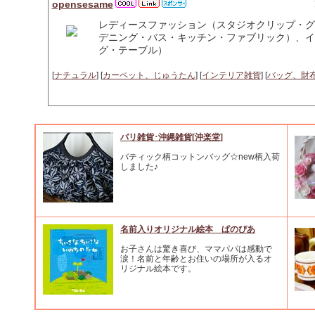
opensesame
レディースファッション（スタジオクリップ・グ
デニング・バス・キッチン・ファブリック）、イ
グ・テーブル）
[
ナチュラル
] [
カーペット、じゅうたん
] [
インテリア雑貨
] [
バッグ、財
バリ雑貨･沖縄雑貨[沖楽堂]
バティック柄コットンバッグ☆new柄入荷
しました♪
名前入りオリジナル絵本 ぱのぴあ
お子さんは驚き喜び、ママパパは感動で
涙！名前と年齢とお住いの場所が入るオ
リジナル絵本です。