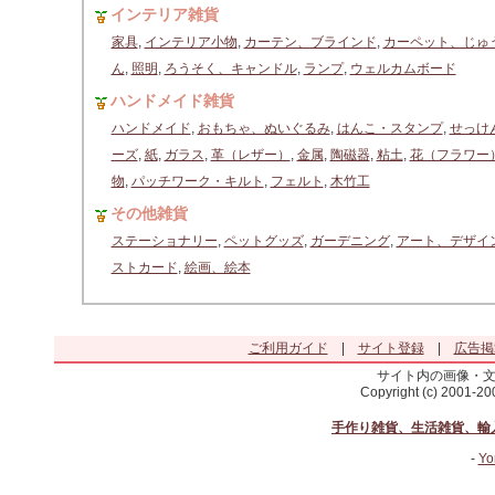
インテリア雑貨
家具
,
インテリア小物
,
カーテン、ブラインド
,
カーペット、じゅ
ん
,
照明
,
ろうそく、キャンドル
,
ランプ
,
ウェルカムボード
ハンドメイド雑貨
ハンドメイド
,
おもちゃ、ぬいぐるみ
,
はんこ・スタンプ
,
せっけ
ーズ
,
紙
,
ガラス
,
革（レザー）
,
金属
,
陶磁器
,
粘土
,
花（フラワー
物
,
パッチワーク・キルト
,
フェルト
,
木竹工
その他雑貨
ステーショナリー
,
ペットグッズ
,
ガーデニング
,
アート、デザイ
ストカード
,
絵画、絵本
ご利用ガイド
|
サイト登録
|
広告掲
サイト内の画像・
Copyright (c) 2001-2
手作り雑貨、生活雑貨、輸
-
Yo