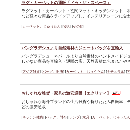
ラグ・カーペットの通販「ドゥ・ザ・スペース」
ラグマット・カーペット・玄関マット・キッチンマット、
など様々な商品をラインアップし、インテリアシーンに合
[
カーペット、じゅうたん
] [
寝具
] [
その他
]
バングラデシュより自然素材のジュートバッグを直輸入
バングラデシュ・ネパールより自然素材のハンドメイドジ
しかない商品を直輸入・通販の店。天然素材に包まれたやさ
[
アジア雑貨
] [
バッグ、財布
] [
カーペット、じゅうたん
] [
ナチュラル
] [
おしゃれな雑貨・家具の激安通販【エクリティ】
おしゃれな海外ブランドの生活雑貨や折りたたみ自転車、
どの激安通販
[
キッチン雑貨
] [
バッグ、財布
] [
ランプ
] [
家具
] [
カーペット、じゅうた