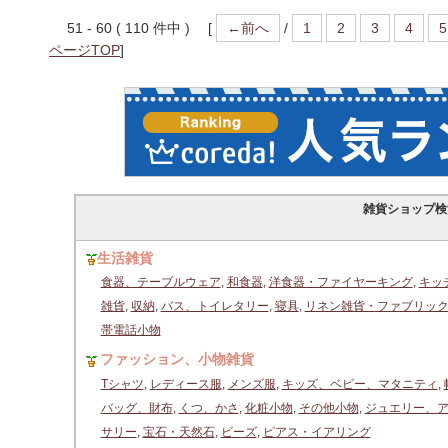
51 - 60 ( 110 件中 ) [
←前へ
/
1
2
3
4
5
ページTOP
]
雑貨ショップ検
生活雑貨
食器、テーブルウェア
,
和食器
,
洋食器・ファイヤーキング
,
キッ
雑貨
,
収納
,
バス、トイレタリー
,
寝具
,
リネン雑貨・ファブリッ
帯電話小物
ファッション、小物雑貨
Tシャツ
,
レディース服
,
メンズ服
,
キッズ、ベビー、マタニティ
,
バッグ、財布
,
くつ、かさ
,
化粧小物
,
その他小物
,
ジュエリー、
サリー
,
宝石・天然石
,
ビーズ
,
ピアス・イアリング