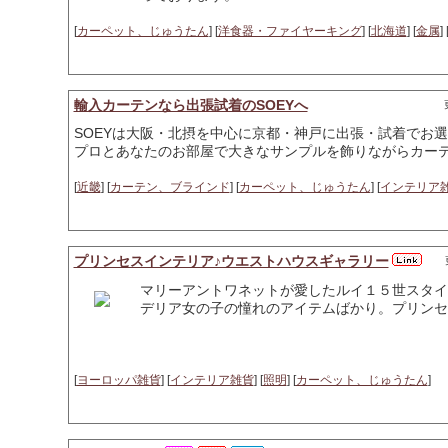
[
カーペット、じゅうたん
] [
洋食器・ファイヤーキング
] [
北海道
] [
金属
] 
輸入カーテンなら出張試着のSOEYへ
SOEYは大阪・北摂を中心に京都・神戸に出張・試着でお
プロとあなたのお部屋で大きなサンプルを飾りながらカー
[
近畿
] [
カーテン、ブラインド
] [
カーペット、じゅうたん
] [
インテリア
プリンセスインテリア♪ウエストハウスギャラリー
マリーアントワネットが愛したルイ１５世スタイ
デリア女の子の憧れのアイテムばかり。プリンセ
[
ヨーロッパ雑貨
] [
インテリア雑貨
] [
照明
] [
カーペット、じゅうたん
]