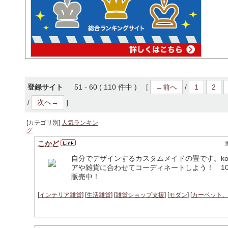
登録サイト
51 - 60 ( 110 件中 ) [
←前へ
/
1
2
/
次へ→
]
[カテゴリ別]
人気ランキン
グ
こかど
更
自分でデザインするカスタムメイドの畳です。kok
アや雑貨に合わせてコーディネートしよう！ 1
販売中！
[
インテリア雑貨
] [
生活雑貨
] [
雑貨ショップ支援
] [
モダン
] [
カーペット