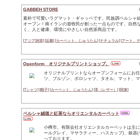
GABBEH STORE
素朴で可愛いラグマット・ギャッベです。民族調ペルシャ
オープン！南イランの遊牧民が創った一点ものです。自然
く、人と健康、環境にやさしい自然派商品です。
[
アジア雑貨
] [
近畿
] [
カーペット、じゅうたん
] [
ナチュラル
] [
アート、
Openform オリジナルプリントショップ。
オリジナルプリントならオープンフォームにお任
ツ、ブルゾン、ポロシャツ、タオル、マット、マ
[
Tシャツ
] [
帽子
] [
カーペット、じゅうたん
] [
革（レザー）
] [
関東
]
ペルシャ絨毯と紅茶ならオリエンタルカーペット
小樽市。有限会社オリエンタルカーペットは主に
ールグレイ、マサラティー、ハスカップ)、銀器(
っております。