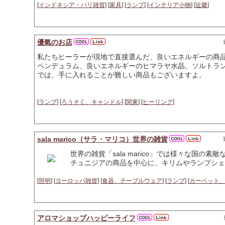
[
インドネシア・バリ雑貨
] [
家具
] [
ランプ
] [
インテリア小物
] [
近畿
]
優氣のお店
私たちヒーラーが現地で直接選んだ、良いエネルギーの商
ペンデュラム、良いエネルギーのヒマラヤ水晶、ソルトラ
では、手に入れることが難しい商品もございますよ。
[
ランプ
] [
ろうそく、キャンドル
] [
関東
] [
ヒーリング
]
sala marico（サラ・マリコ）世界の雑貨
世界の雑貨「sala marico」では様々な国
チュニジアの商品を中心に、キリムやランプシェ
[
照明
] [
ヨーロッパ雑貨
] [
食器、テーブルウェア
] [
ランプ
] [
カーペット
アロマショップハッピーライフ