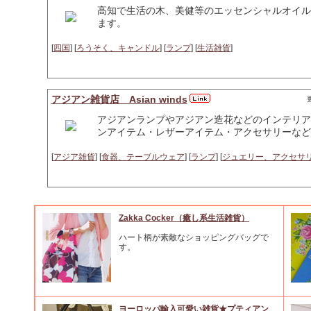
高知で生活の木、美健等のエッセンシャルオイル
ます。
[
四国
] [
ろうそく、キャンドル
] [
ランプ
] [
生活雑貨
]
アジアン雑貨店 Asian winds
更
アジアンランプやアジアン造花などのインテリア
ンアイテム・レザーアイテム・アクセサリーなど
[
アジア雑貨
] [
食器、テーブルウェア
] [
ランプ
] [
ジュエリー、アクセサ
Zakka Cocker（癒し系生活雑貨）
ハート柄が素敵なショッピングバッグで
す。
ヨーロッパ輸入可愛い雑貨★プティアン