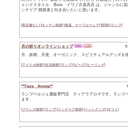
ャンクスタイル 系ets イワノ古道具店 は、ジャンルに
ンテリア 雑貨達と向き合いたいと思います。
[
実店舗なし
] [
キッチン雑貨
] [
食器、テーブルウェア
] [
照明
] [
ランプ
]
月の祈りオンラインショップ
更
月、妖精、天使、オーガニック、スピリチュアルグッズを
[
アメリカ雑貨
] [
生活雑貨
] [
ランプ
] [
ビーズ
] [
ヒーリング
]
**Tiara Aroma**
ランプベルジェ通販専門店 ティアラアロマです。ランプ
ます。
[
フランス雑貨
] [
ランプ
] [
インテリア雑貨
] [
ペットグッズ
] [
ギフト
]