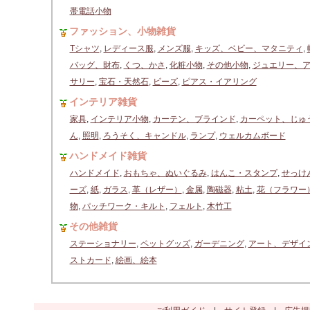
帯電話小物
ファッション、小物雑貨
Tシャツ
,
レディース服
,
メンズ服
,
キッズ、ベビー、マタニティ
,
バッグ、財布
,
くつ、かさ
,
化粧小物
,
その他小物
,
ジュエリー、
サリー
,
宝石・天然石
,
ビーズ
,
ピアス・イアリング
インテリア雑貨
家具
,
インテリア小物
,
カーテン、ブラインド
,
カーペット、じゅ
ん
,
照明
,
ろうそく、キャンドル
,
ランプ
,
ウェルカムボード
ハンドメイド雑貨
ハンドメイド
,
おもちゃ、ぬいぐるみ
,
はんこ・スタンプ
,
せっけ
ーズ
,
紙
,
ガラス
,
革（レザー）
,
金属
,
陶磁器
,
粘土
,
花（フラワー
物
,
パッチワーク・キルト
,
フェルト
,
木竹工
その他雑貨
ステーショナリー
,
ペットグッズ
,
ガーデニング
,
アート、デザイ
ストカード
,
絵画、絵本