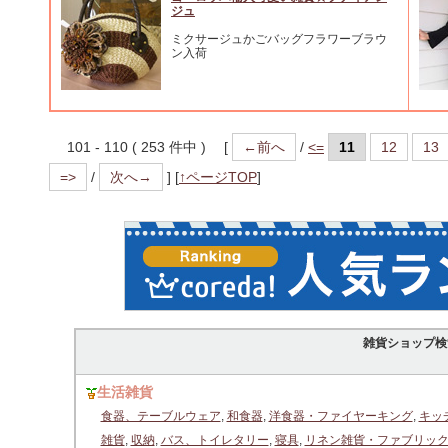
ジュ
ミクサージュかごバッグフラワーブラウ
ン入荷
101 - 110 ( 253 件中 ) [
←前へ
/
<=
11
12
13
=>
/
次へ→
]
[
↑ページTOP
]
雑貨ショップ検
生活雑貨
食器、テーブルウェア
,
和食器
,
洋食器・ファイヤーキング
,
キッ
雑貨
,
収納
,
バス、トイレタリー
,
寝具
,
リネン雑貨・ファブリッ