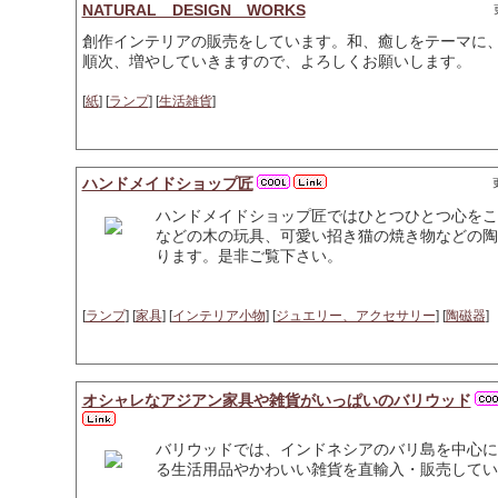
NATURAL DESIGN WORKS
創作インテリアの販売をしています。和、癒しをテーマに
順次、増やしていきますので、よろしくお願いします。
[
紙
] [
ランプ
] [
生活雑貨
]
ハンドメイドショップ匠
ハンドメイドショップ匠ではひとつひとつ心をこ
などの木の玩具、可愛い招き猫の焼き物などの陶
ります。是非ご覧下さい。
[
ランプ
] [
家具
] [
インテリア小物
] [
ジュエリー、アクセサリー
] [
陶磁器
]
オシャレなアジアン家具や雑貨がいっぱいのバリウッド
バリウッドでは、インドネシアのバリ島を中心に
る生活用品やかわいい雑貨を直輸入・販売してい