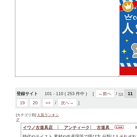
登録サイト
101 - 110 ( 253 件中 ) [
←前へ
/
<=
11
19
20
=>
/
次へ→
]
[カテゴリ別]
人気ランキン
グ
イワノ古道具店 │ アンティーク│ 古道具
更
時代やテイスト 素材や生産国等で呼び方 分類は人それぞ