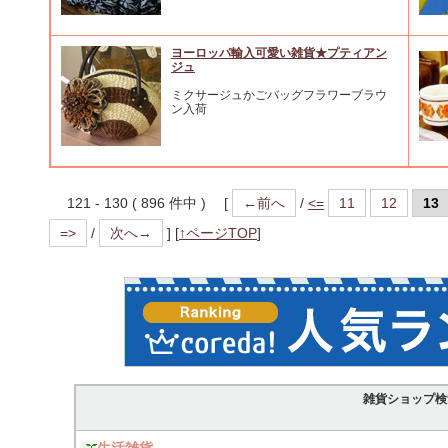
ヨーロッパ輸入可愛い雑貨★プティアン
ジュ
ミクサージュかごバッグフラワーブラウ
ン入荷
121 - 130 ( 896 件中 ) [
←前へ
/
<=
11
12
13
=>
/
次へ→
]
[
↑ページTOP
]
雑貨ショップ検