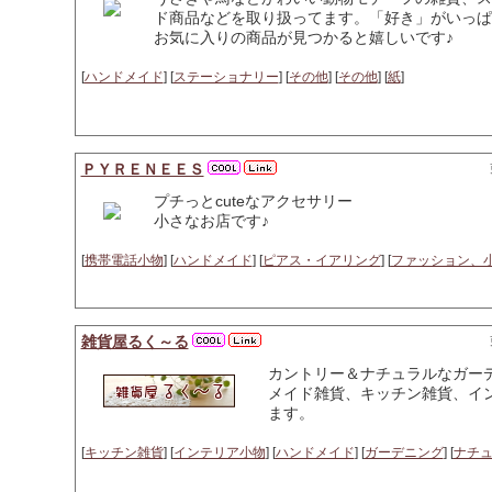
ド商品などを取り扱ってます。「好き」がいっぱ
お気に入りの商品が見つかると嬉しいです♪
[
ハンドメイド
] [
ステーショナリー
] [
その他
] [
その他
] [
紙
]
ＰＹＲＥＮＥＥＳ
プチっとcuteなアクセサリー
小さなお店です♪
[
携帯電話小物
] [
ハンドメイド
] [
ピアス・イアリング
] [
ファッション、
雑貨屋るく～る
カントリー＆ナチュラルなガー
メイド雑貨、キッチン雑貨、イ
ます。
[
キッチン雑貨
] [
インテリア小物
] [
ハンドメイド
] [
ガーデニング
] [
ナチ