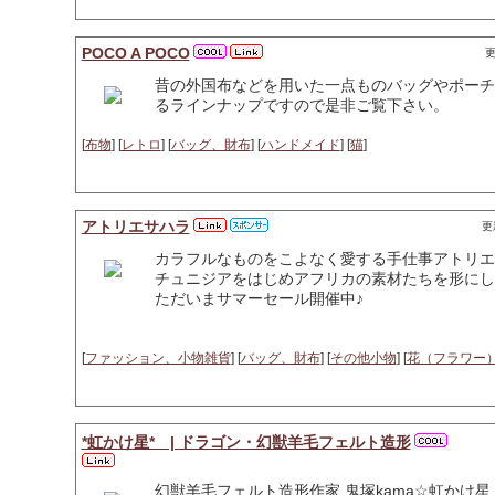
POCO A POCO
更
昔の外国布などを用いた一点ものバッグやポーチ
るラインナップですので是非ご覧下さい。
[
布物
] [
レトロ
] [
バッグ、財布
] [
ハンドメイド
] [
猫
]
アトリエサハラ
更新
カラフルなものをこよなく愛する手仕事アトリエ
チュニジアをはじめアフリカの素材たちを形にし
ただいまサマーセール開催中♪
[
ファッション、小物雑貨
] [
バッグ、財布
] [
その他小物
] [
花（フラワー
*虹かけ星* | ドラゴン・幻獣羊毛フェルト造形
幻獣羊毛フェルト造形作家 鬼塚kama☆虹かけ