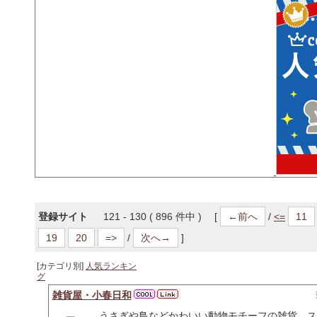
登録サイト
121 - 130 ( 896 件中 ) [
←前へ
/
<=
11
19
20
=>
/
次へ→
]
[カテゴリ別]
人気ランキン
グ
雑貨屋・小春日和
うさぎや鳥などかわいい動物モチーフの雑貨、ス