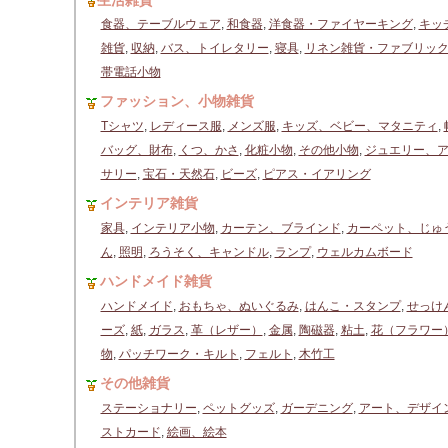
生活雑貨
食器、テーブルウェア
,
和食器
,
洋食器・ファイヤーキング
,
キッ
雑貨
,
収納
,
バス、トイレタリー
,
寝具
,
リネン雑貨・ファブリッ
帯電話小物
ファッション、小物雑貨
Tシャツ
,
レディース服
,
メンズ服
,
キッズ、ベビー、マタニティ
,
バッグ、財布
,
くつ、かさ
,
化粧小物
,
その他小物
,
ジュエリー、
サリー
,
宝石・天然石
,
ビーズ
,
ピアス・イアリング
インテリア雑貨
家具
,
インテリア小物
,
カーテン、ブラインド
,
カーペット、じゅ
ん
,
照明
,
ろうそく、キャンドル
,
ランプ
,
ウェルカムボード
ハンドメイド雑貨
ハンドメイド
,
おもちゃ、ぬいぐるみ
,
はんこ・スタンプ
,
せっけ
ーズ
,
紙
,
ガラス
,
革（レザー）
,
金属
,
陶磁器
,
粘土
,
花（フラワー
物
,
パッチワーク・キルト
,
フェルト
,
木竹工
その他雑貨
ステーショナリー
,
ペットグッズ
,
ガーデニング
,
アート、デザイ
ストカード
,
絵画、絵本