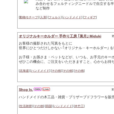
み合わせるフェルティングニードルで自立する半
など制作
[
動物モチーフ
] [
人形
] [
フェルト
] [
ハンドメイド
] [
フィギア
]
オリジナルキーホルダー 手作り工房 ｢美月｣ Miduki
更
お客様の撮影された写真をもとに
世界にひとつだけしかない ｢オリジナル・キーホルダー｣ 
お子様・お孫さま・ペットなどが、いつも、お手元のキー
ぜひこの機会に、ご注文をいただきますこと、心からお待
[
北海道
] [
ハンドメイド
] [
その他
] [
その他
] [
その他
]
Shop Is.
更
ハンドメイドの木工品・雑貨・プリザーブドフラワーを販
[
生活雑貨
] [
その他
] [
四国
] [
ハンドメイド
] [
木竹工
]