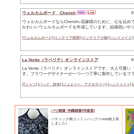
ウェルカムボード Cherish
更
ウェルカムボードならCherish♪花嫁様のために、心を
かわいいウェルカムボードを作成しています。結婚祝いやプ
[
ウェルカムボード
] [
インテリア雑貨
] [
インテリア小物
] [
ハンドメイド
] 
La Verite（ラベリテ）オンラインストア
更
La Verite（ラベリテ）オンラインストアです。大人可
す。フラワーデザイナーが一つ一つ丁寧に製作しているフ
[
Tシャツ
] [
バッグ、財布
] [
ジュエリー、アクセサリー
] [
ハンドメイド
] [
バリ雑貨･沖縄雑貨[沖楽堂]
バティック柄コットンバッグ☆new柄入荷
しました♪