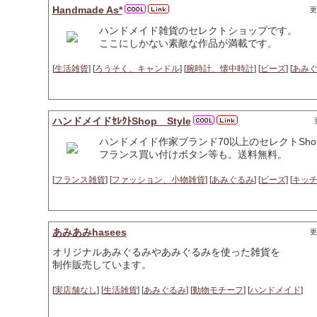
Handmade As*
更
ハンドメイド雑貨のセレクトショップです。
ここにしかない素敵な作品が満載です。
[
生活雑貨
] [
ろうそく、キャンドル
] [
腕時計、懐中時計
] [
ビーズ
] [
あみ
ハンドメイドｾﾚｸﾄShop Style
ハンドメイド作家ブランド70以上のセレクトSh
フランス買い付けボタン等も。送料無料。
[
フランス雑貨
] [
ファッション、小物雑貨
] [
あみぐるみ
] [
ビーズ
] [
キッ
あみあみhasees
更
オリジナルあみぐるみやあみぐるみを使った雑貨を
制作販売しています。
[
実店舗なし
] [
生活雑貨
] [
あみぐるみ
] [
動物モチーフ
] [
ハンドメイド
]