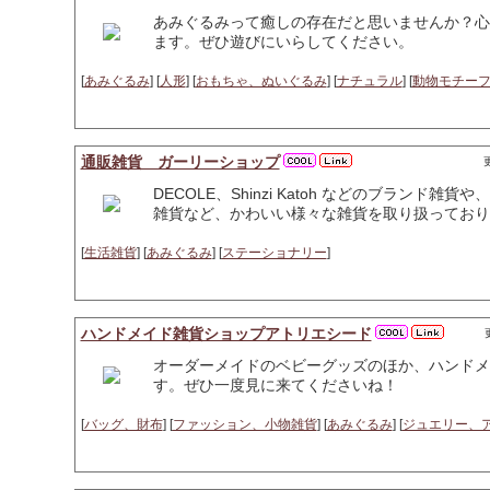
あみぐるみって癒しの存在だと思いませんか？心
ます。ぜひ遊びにいらしてください。
[
あみぐるみ
] [
人形
] [
おもちゃ、ぬいぐるみ
] [
ナチュラル
] [
動物モチー
通販雑貨 ガーリーショップ
更
DECOLE、Shinzi Katoh などのブラン
雑貨など、かわいい様々な雑貨を取り扱っており
[
生活雑貨
] [
あみぐるみ
] [
ステーショナリー
]
ハンドメイド雑貨ショップアトリエシード
オーダーメイドのベビーグッズのほか、ハンドメ
す。ぜひ一度見に来てくださいね！
[
バッグ、財布
] [
ファッション、小物雑貨
] [
あみぐるみ
] [
ジュエリー、