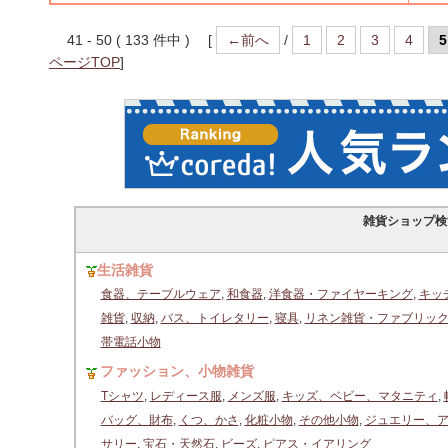
41 - 50 ( 133 件中 ) [
←前へ
/
1
2
3
4
5
ページTOP
]
雑貨ショップ検
生活雑貨
食器、テーブルウェア
,
和食器
,
洋食器・ファイヤーキング
,
キッ
雑貨
,
収納
,
バス、トイレタリー
,
寝具
,
リネン雑貨・ファブリッ
帯電話小物
ファッション、小物雑貨
Tシャツ
,
レディース服
,
メンズ服
,
キッズ、ベビー、マタニティ
,
バッグ、財布
,
くつ、かさ
,
化粧小物
,
その他小物
,
ジュエリー、
サリー
,
宝石・天然石
,
ビーズ
,
ピアス・イアリング