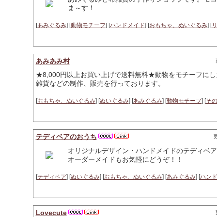
ま～す！
[
あみぐるみ
] [
動物モチーフ
] [
ハンドメイド
] [
おもちゃ、ぬいぐるみ
] [
あみあみ村
★8,000円以上お買い上げで送料無料★動物をモチーフに
雑貨などの制作、販売を行っております。
[
おもちゃ、ぬいぐるみ
] [
ぬいぐるみ
] [
あみぐるみ
] [
動物モチーフ
] [
そ
テディベアのおうち
更
オリジナルデザイン・ハンドメイドのテディベア
オーダーメイドもお気軽にどうぞ！！
[
テディベア
] [
ぬいぐるみ
] [
おもちゃ、ぬいぐるみ
] [
あみぐるみ
] [
ハン
Lovecute