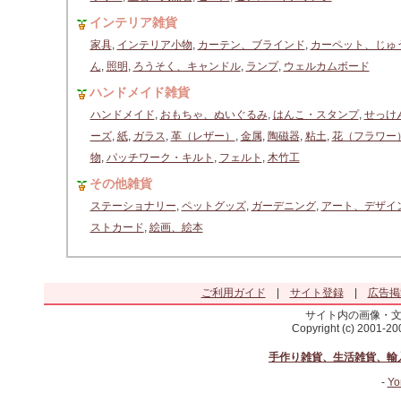
インテリア雑貨
家具
,
インテリア小物
,
カーテン、ブラインド
,
カーペット、じゅ
ん
,
照明
,
ろうそく、キャンドル
,
ランプ
,
ウェルカムボード
ハンドメイド雑貨
ハンドメイド
,
おもちゃ、ぬいぐるみ
,
はんこ・スタンプ
,
せっけ
ーズ
,
紙
,
ガラス
,
革（レザー）
,
金属
,
陶磁器
,
粘土
,
花（フラワー
物
,
パッチワーク・キルト
,
フェルト
,
木竹工
その他雑貨
ステーショナリー
,
ペットグッズ
,
ガーデニング
,
アート、デザイ
ストカード
,
絵画、絵本
ご利用ガイド
|
サイト登録
|
広告掲
サイト内の画像・
Copyright (c) 2001-2
手作り雑貨、生活雑貨、輸
-
Yo