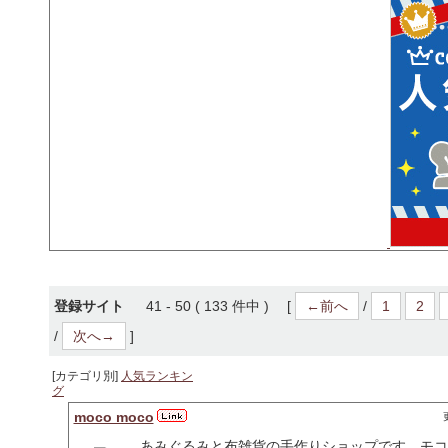
登録サイト
41 - 50 ( 133 件中 ) [
←前へ
/
1
2
/
次へ→
]
[カテゴリ別]
人気ランキン
グ
moco moco
あみぐるみと布雑貨の手作りショップです。モコ