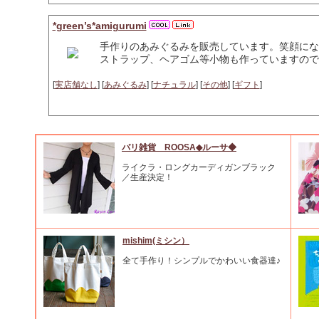
*green’s*amigurumi
手作りのあみぐるみを販売しています。笑顔にな
ストラップ、ヘアゴム等小物も作っていますので
[
実店舗なし
] [
あみぐるみ
] [
ナチュラル
] [
その他
] [
ギフト
]
バリ雑貨 ROOSA◆ルーサ◆
ライクラ・ロングカーディガンブラック
／生産決定！
mishim(ミシン）
全て手作り！シンプルでかわいい食器達♪