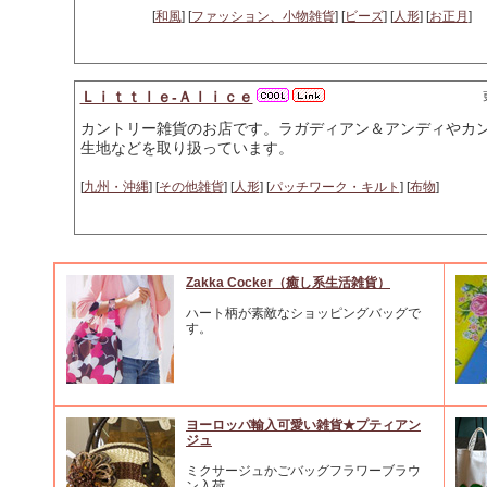
[
和風
] [
ファッション、小物雑貨
] [
ビーズ
] [
人形
] [
お正月
]
Ｌｉｔｔｌｅ-Ａｌｉｃｅ
カントリー雑貨のお店です。ラガディアン＆アンディやカ
生地などを取り扱っています。
[
九州・沖縄
] [
その他雑貨
] [
人形
] [
パッチワーク・キルト
] [
布物
]
Zakka Cocker（癒し系生活雑貨）
ハート柄が素敵なショッピングバッグで
す。
ヨーロッパ輸入可愛い雑貨★プティアン
ジュ
ミクサージュかごバッグフラワーブラウ
ン入荷