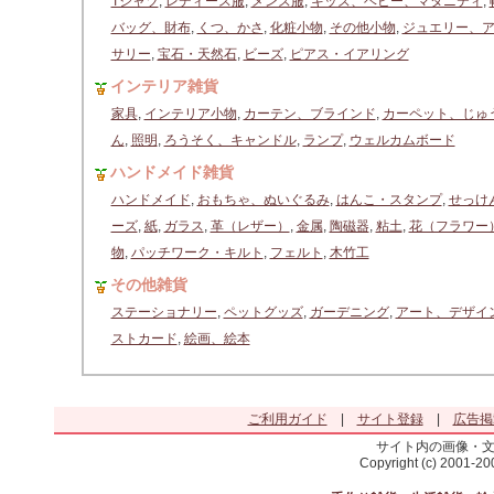
Tシャツ
,
レディース服
,
メンズ服
,
キッズ、ベビー、マタニティ
,
バッグ、財布
,
くつ、かさ
,
化粧小物
,
その他小物
,
ジュエリー、
サリー
,
宝石・天然石
,
ビーズ
,
ピアス・イアリング
インテリア雑貨
家具
,
インテリア小物
,
カーテン、ブラインド
,
カーペット、じゅ
ん
,
照明
,
ろうそく、キャンドル
,
ランプ
,
ウェルカムボード
ハンドメイド雑貨
ハンドメイド
,
おもちゃ、ぬいぐるみ
,
はんこ・スタンプ
,
せっけ
ーズ
,
紙
,
ガラス
,
革（レザー）
,
金属
,
陶磁器
,
粘土
,
花（フラワー
物
,
パッチワーク・キルト
,
フェルト
,
木竹工
その他雑貨
ステーショナリー
,
ペットグッズ
,
ガーデニング
,
アート、デザイ
ストカード
,
絵画、絵本
ご利用ガイド
|
サイト登録
|
広告掲
サイト内の画像・
Copyright (c) 2001-2