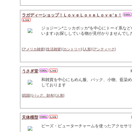
ラガディーショップ！ＬｏｖｅＬｏｖｅＬｏｖｅ’ｓ！
ジョジーン*ニッカボッカ*を中心にトーイ系な
います♪お探ししている物が見付かりませんでしたら
[
アメリカ雑貨
] [
生活雑貨
] [
カントリー
] [
人形
] [
アンティーク
]
うさぎ堂
更
和雑貨を中心にもめん服、バック、小物、藍染め、
しております
[
四国
] [
バッグ、財布
] [
人形
]
天体模型
ビーズ・ピューターチャームを使ったアクセサリ