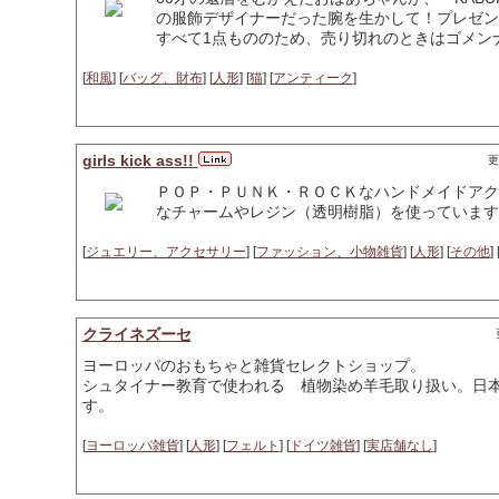
の服飾デザイナーだった腕を生かして！プレゼン
すべて1点もののため、売り切れのときはゴメン
[
和風
] [
バッグ、財布
] [
人形
] [
猫
] [
アンティーク
]
girls kick ass!!
更
ＰＯＰ・ＰＵＮＫ・ＲＯＣＫなハンドメイドアク
なチャームやレジン（透明樹脂）を使っています★ 
[
ジュエリー、アクセサリー
] [
ファッション、小物雑貨
] [
人形
] [
その他
] 
クライネズーセ
ヨーロッパのおもちゃと雑貨セレクトショップ。
シュタイナー教育で使われる 植物染め羊毛取り扱い。日
す。
[
ヨーロッパ雑貨
] [
人形
] [
フェルト
] [
ドイツ雑貨
] [
実店舗なし
]