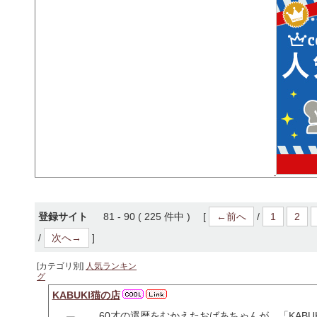
登録サイト
81 - 90 ( 225 件中 ) [
←前へ
/
1
2
/
次へ→
]
[カテゴリ別]
人気ランキン
グ
KABUKI猫の店
60才の還暦をむかえたおばあちゃんが、「KABU