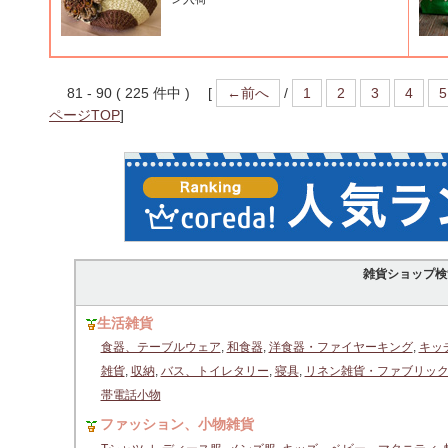
81 - 90 ( 225 件中 ) [
←前へ
/
1
2
3
4
5
ページTOP
]
雑貨ショップ検
生活雑貨
食器、テーブルウェア
,
和食器
,
洋食器・ファイヤーキング
,
キッ
雑貨
,
収納
,
バス、トイレタリー
,
寝具
,
リネン雑貨・ファブリッ
帯電話小物
ファッション、小物雑貨