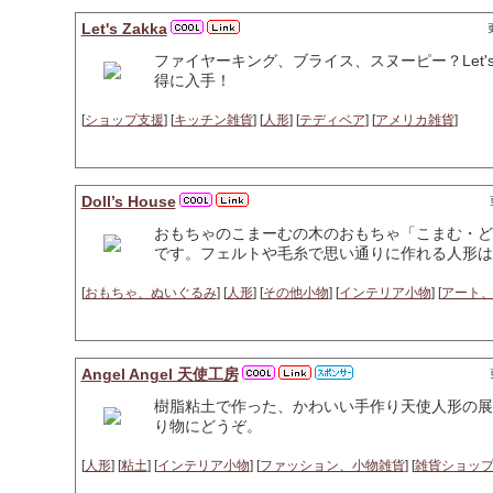
Let's Zakka
ファイヤーキング、ブライス、スヌーピー？Let's
得に入手！
[
ショップ支援
] [
キッチン雑貨
] [
人形
] [
テディベア
] [
アメリカ雑貨
]
Doll’s House
おもちゃのこまーむの木のおもちゃ「こまむ・ど
です。フェルトや毛糸で思い通りに作れる人形は
[
おもちゃ、ぬいぐるみ
] [
人形
] [
その他小物
] [
インテリア小物
] [
アート
Angel Angel 天使工房
樹脂粘土で作った、かわいい手作り天使人形の展
り物にどうぞ。
[
人形
] [
粘土
] [
インテリア小物
] [
ファッション、小物雑貨
] [
雑貨ショッ