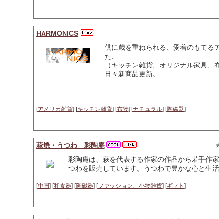
HARMONICS
供に歳を重ねられる、愛着のもてる
た.
（キッチン雑貨、オリジナル家具、布も
日々新商品更新。
[
アメリカ雑貨
] [
キッチン雑貨
] [
布物
] [
ナチュラル
] [
陶磁器
]
萩焼・うつわ 彩陶庵
更
彩陶庵は、萩を代表する作家の作品から若手作家
つわを販売しています。うつわで豊かな心と生活を
[
中国
] [
和食器
] [
陶磁器
] [
ファッション、小物雑貨
] [
ギフト
]