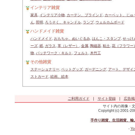
インテリア雑貨
家具
,
インテリア小物
,
カーテン、ブラインド
,
カーペット、じゅ
ん
,
照明
,
ろうそく、キャンドル
,
ランプ
,
ウェルカムボード
ハンドメイド雑貨
ハンドメイド
,
おもちゃ、ぬいぐるみ
,
はんこ・スタンプ
,
せっけ
ーズ
,
紙
,
ガラス
,
革（レザー）
,
金属
,
陶磁器
,
粘土
,
花（フラワー
物
,
パッチワーク・キルト
,
フェルト
,
木竹工
その他雑貨
ステーショナリー
,
ペットグッズ
,
ガーデニング
,
アート、デザイ
ストカード
,
絵画、絵本
ご利用ガイド
|
サイト登録
|
広告掲
サイト内の画像・
Copyright (c) 2001-2
手作り雑貨、生活雑貨、輸
-
Yo