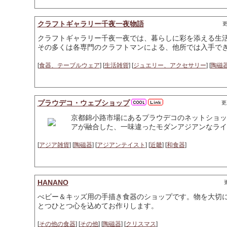
クラフトギャラリー千夜一夜物語
更
クラフトギャラリー千夜一夜では、暮らしに彩を添える生
その多くは各専門のクラフトマンによる、他所では入手で
[
食器、テーブルウェア
] [
生活雑貨
] [
ジュエリー、アクセサリー
] [
陶磁
プラウデコ・ウェブショップ
更
京都錦小路市場にあるプラウデコのネットショッ
アが融合した、一味違ったモダンアジアンなライ
[
アジア雑貨
] [
陶磁器
] [
アジアンテイスト
] [
近畿
] [
和食器
]
HANANO
更
べビー＆キッズ用の手描き食器のショップです。物を大切
とつひとつ心を込めてお作りします。
[
その他の食器
] [
その他
] [
陶磁器
] [
クリスマス
]