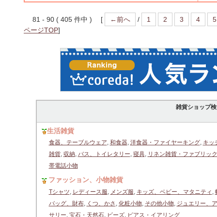
81 - 90 ( 405 件中 ) [
←前へ
/
1
2
3
4
5
ページTOP
]
雑貨ショップ検
生活雑貨
食器、テーブルウェア
,
和食器
,
洋食器・ファイヤーキング
,
キッ
雑貨
,
収納
,
バス、トイレタリー
,
寝具
,
リネン雑貨・ファブリッ
帯電話小物
ファッション、小物雑貨
Tシャツ
,
レディース服
,
メンズ服
,
キッズ、ベビー、マタニティ
,
バッグ、財布
,
くつ、かさ
,
化粧小物
,
その他小物
,
ジュエリー、
サリー
,
宝石・天然石
,
ビーズ
,
ピアス・イアリング