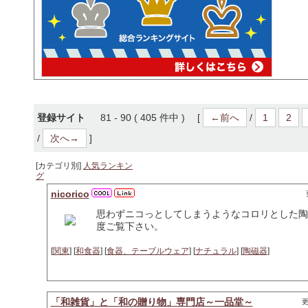
登録サイト
81 - 90 ( 405 件中 ) [
←前へ
/
1
2
/
次へ→
]
[カテゴリ別]
人気ランキン
グ
nicorico
思わずニコっとしてしまうようなコロリとした陶
度ご覧下さい。
[
関東
] [
和食器
] [
食器、テーブルウェア
] [
ナチュラル
] [
陶磁器
]
「和雑貨」と「和の贈り物」専門店～一品堂～
更