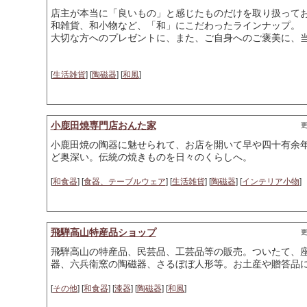
店主が本当に「良いもの」と感じたものだけを取り扱って
和雑貨、和小物など、「和」にこだわったラインナップ。
大切な方へのプレゼントに、また、ご自身へのご褒美に、
[
生活雑貨
] [
陶磁器
] [
和風
]
小鹿田焼専門店おんた家
更
小鹿田焼の陶器に魅せられて、お店を開いて早や四十有余
ど奥深い。伝統の焼きものを日々のくらしへ。
[
和食器
] [
食器、テーブルウェア
] [
生活雑貨
] [
陶磁器
] [
インテリア小物
]
飛騨高山特産品ショップ
更
飛騨高山の特産品、民芸品、工芸品等の販売。ついたて、
器、六兵衛窯の陶磁器、さるぼぼ人形等。お土産や贈答品
[
その他
] [
和食器
] [
漆器
] [
陶磁器
] [
和風
]