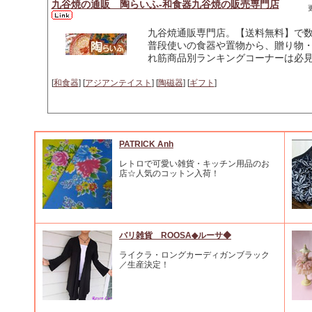
九谷焼の通販 陶らいふ-和食器九谷焼の販売専門店
更
九谷焼通販専門店。【送料無料】で
普段使いの食器や置物から、贈り物
れ筋商品別ランキングコーナーは必
[
和食器
] [
アジアンテイスト
] [
陶磁器
] [
ギフト
]
PATRICK Anh
レトロで可愛い雑貨・キッチン用品のお
店☆人気のコットン入荷！
バリ雑貨 ROOSA◆ルーサ◆
ライクラ・ロングカーディガンブラック
／生産決定！