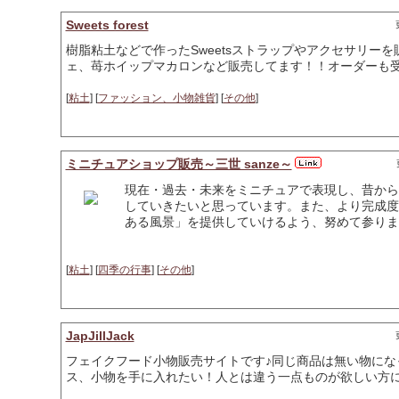
Sweets forest
樹脂粘土などで作ったSweetsストラップやアクセサリー
ェ、苺ホイップマカロンなど販売してます！！オーダーも受
[
粘土
] [
ファッション、小物雑貨
] [
その他
]
ミニチュアショップ販売～三世 sanze～
現在・過去・未来をミニチュアで表現し、昔から
していきたいと思っています。また、より完成度
ある風景」を提供していけるよう、努めて参りま
[
粘土
] [
四季の行事
] [
その他
]
JapJillJack
フェイクフード小物販売サイトです♪同じ商品は無い物にな
ス、小物を手に入れたい！人とは違う一点ものが欲しい方に