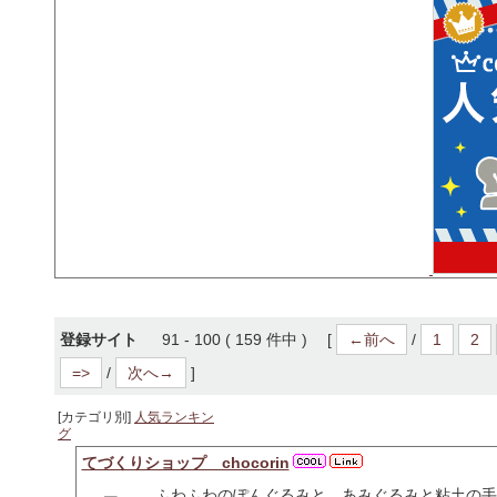
登録サイト
91 - 100 ( 159 件中 ) [
←前へ
/
1
2
=>
/
次へ→
]
[カテゴリ別]
人気ランキン
グ
てづくりショップ chocorin
ふわふわのぽんぐるみと、あみぐるみと粘土の手