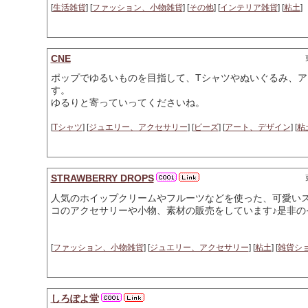
[
生活雑貨
] [
ファッション、小物雑貨
] [
その他
] [
インテリア雑貨
] [
粘土
]
CNE
ポップでゆるいものを目指して、Tシャツやぬいぐるみ、
す。
ゆるりと寄っていってくださいね。
[
Tシャツ
] [
ジュエリー、アクセサリー
] [
ビーズ
] [
アート、デザイン
] [
粘
STRAWBERRY DROPS
人気のホイップクリームやフルーツなどを使った、可愛い
コのアクセサリーや小物、素材の販売をしています♪是非の
[
ファッション、小物雑貨
] [
ジュエリー、アクセサリー
] [
粘土
] [
雑貨シ
しろぽよ堂