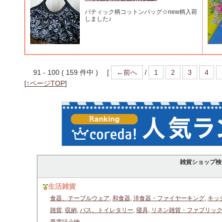
バティック柄コットンバッグ☆new柄入荷
しました♪
91 - 100 ( 159 件中 ) [
←前へ
/
1
2
3
4
[
↑ページTOP
]
雑貨ショップ検
生活雑貨
食器、テーブルウェア
,
和食器
,
洋食器・ファイヤーキング
,
キッ
雑貨
,
収納
,
バス、トイレタリー
,
寝具
,
リネン雑貨・ファブリッ