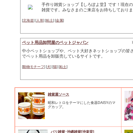
手作り雑貨ショップ【しろぽよ堂】です！現在の
雑貨です。みなさまのご来店をお待ちしておりま
[
北海道
] [
人形
] [
粘土
] [
金属
]
ペット用品卸問屋のペットジャパン
中小ペットショップや、ペット大好きネットショップの皆
でペット用品を卸販売しているサイトです。
[
動物モチーフ
] [
犬
] [
猫
] [
粘土
]
雑貨屋ソース
昭和レトロをテーマにした食器DAISYのマ
グカップ。
バリ雑貨･沖縄雑貨[沖楽堂]