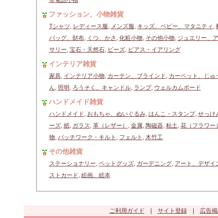
帯電話小物
ファッション、小物雑貨
Tシャツ
,
レディース服
,
メンズ服
,
キッズ、ベビー、マタニティ
,
バッグ、財布
,
くつ、かさ
,
化粧小物
,
その他小物
,
ジュエリー、
サリー
,
宝石・天然石
,
ビーズ
,
ピアス・イアリング
インテリア雑貨
家具
,
インテリア小物
,
カーテン、ブラインド
,
カーペット、じゅ
ん
,
照明
,
ろうそく、キャンドル
,
ランプ
,
ウェルカムボード
ハンドメイド雑貨
ハンドメイド
,
おもちゃ、ぬいぐるみ
,
はんこ・スタンプ
,
せっけ
ーズ
,
紙
,
ガラス
,
革（レザー）
,
金属
,
陶磁器
,
粘土
,
花（フラワー
物
,
パッチワーク・キルト
,
フェルト
,
木竹工
その他雑貨
ステーショナリー
,
ペットグッズ
,
ガーデニング
,
アート、デザイ
ストカード
,
絵画、絵本
ご利用ガイド
|
サイト登録
|
広告掲