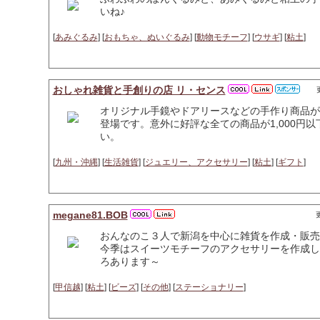
いね♪
[
あみぐるみ
] [
おもちゃ、ぬいぐるみ
] [
動物モチーフ
] [
ウサギ
] [
粘土
]
おしゃれ雑貨と手創りの店 リ・センス
オリジナル手鏡やドアリースなどの手作り商品が
登場です。意外に好評な全ての商品が1,000円
い。
[
九州・沖縄
] [
生活雑貨
] [
ジュエリー、アクセサリー
] [
粘土
] [
ギフト
]
megane81.BOB
更
おんなのこ３人で新潟を中心に雑貨を作成・販売
今季はスイーツモチーフのアクセサリーを作成し
ろあります～
[
甲信越
] [
粘土
] [
ビーズ
] [
その他
] [
ステーショナリー
]