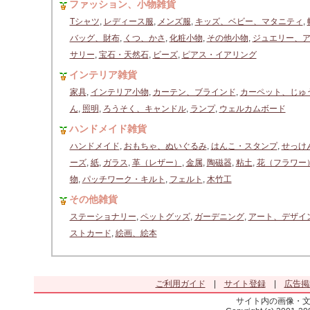
ファッション、小物雑貨
Tシャツ
,
レディース服
,
メンズ服
,
キッズ、ベビー、マタニティ
,
バッグ、財布
,
くつ、かさ
,
化粧小物
,
その他小物
,
ジュエリー、
サリー
,
宝石・天然石
,
ビーズ
,
ピアス・イアリング
インテリア雑貨
家具
,
インテリア小物
,
カーテン、ブラインド
,
カーペット、じゅ
ん
,
照明
,
ろうそく、キャンドル
,
ランプ
,
ウェルカムボード
ハンドメイド雑貨
ハンドメイド
,
おもちゃ、ぬいぐるみ
,
はんこ・スタンプ
,
せっけ
ーズ
,
紙
,
ガラス
,
革（レザー）
,
金属
,
陶磁器
,
粘土
,
花（フラワー
物
,
パッチワーク・キルト
,
フェルト
,
木竹工
その他雑貨
ステーショナリー
,
ペットグッズ
,
ガーデニング
,
アート、デザイ
ストカード
,
絵画、絵本
ご利用ガイド
|
サイト登録
|
広告掲
サイト内の画像・