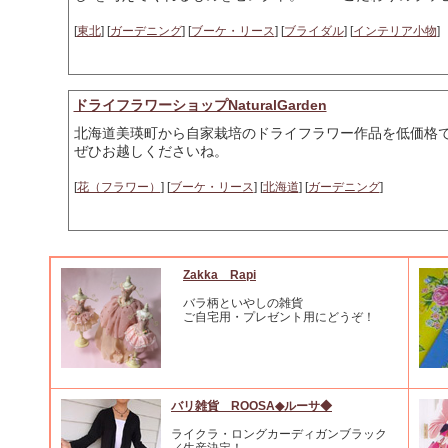
[
東北
] [
ガーデニング
] [
ブーケ・リース
] [
ブライダル
] [
インテリア小物
]
ドライフラワーショップNaturalGarden
北海道美瑛町から自家栽培のドライフラワー作品を低価格
ぜひお越しくださいね。
[
花（フラワー）
] [
ブーケ・リース
] [
北海道
] [
ガーデニング
]
Zakka Rapi
バラ柄といやしの雑貨
ご自宅用・プレゼント用にどうぞ！
バリ雑貨 ROOSA◆ルーサ◆
ライクラ・ロングカーディガンブラック