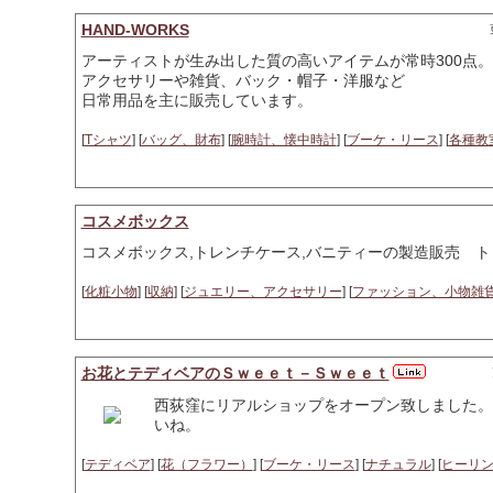
HAND-WORKS
アーティストが生み出した質の高いアイテムが常時300点。
アクセサリーや雑貨、バック・帽子・洋服など
日常用品を主に販売しています。
[
Tシャツ
] [
バッグ、財布
] [
腕時計、懐中時計
] [
ブーケ・リース
] [
各種教
コスメボックス
コスメボックス,トレンチケース,バニティーの製造販売 
[
化粧小物
] [
収納
] [
ジュエリー、アクセサリー
] [
ファッション、小物雑
お花とテディベアのＳｗｅｅｔ－Ｓｗｅｅｔ
西荻窪にリアルショップをオープン致しました。
いね。
[
テディベア
] [
花（フラワー）
] [
ブーケ・リース
] [
ナチュラル
] [
ヒーリ