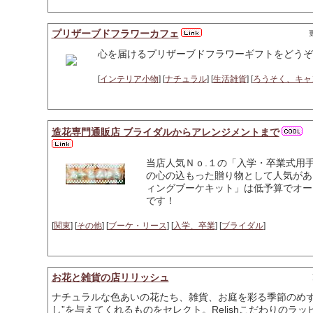
プリザーブドフラワーカフェ
更
心を届けるプリザーブドフラワーギフトをどうぞ
[
インテリア小物
] [
ナチュラル
] [
生活雑貨
] [
ろうそく、キャ
造花専門通販店 ブライダルからアレンジメントまで
当店人気Ｎｏ.１の「入学・卒業式用
の心の込もった贈り物として人気があ
ィングブーケキット」は低予算でオー
です！
[
関東
] [
その他
] [
ブーケ・リース
] [
入学、卒業
] [
ブライダル
]
お花と雑貨の店リリッシュ
ナチュラルな色あいの花たち、雑貨、お庭を彩る季節のめず
し”を与えてくれるものをセレクト。Relishこだわりの