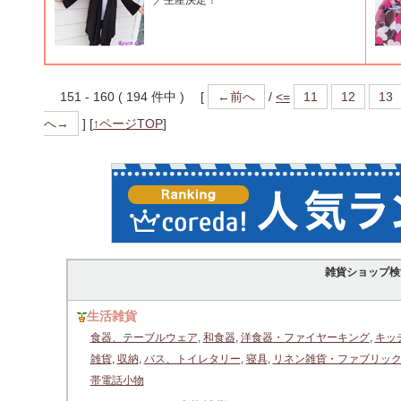
／生産決定！
151 - 160 ( 194 件中 ) [
←前へ
/
<=
11
12
13
へ→
]
[
↑ページTOP
]
雑貨ショップ検
生活雑貨
食器、テーブルウェア
,
和食器
,
洋食器・ファイヤーキング
,
キッ
雑貨
,
収納
,
バス、トイレタリー
,
寝具
,
リネン雑貨・ファブリッ
帯電話小物