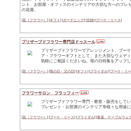
ント、お部屋・オフィスのインテリアや大切な方へのプレ
の花屋。
[
花（フラワー）
] [
ギフト
] [
ガーデニング
] [
北陸
] [
ブーケ・リース
]
プリザーブドフラワー専門店ドゥスール
プリザーブドフラワーでアレンジメント、ブーケ
ア・フラワーギフトとして、また大切なウェディ
気軽にご相談くださいね。母の日特集をアップし
[
花（フラワー）
] [
母の日・父の日
] [
ギフト
] [
ブライダル
] [
ブーケ・リ
フラワーサロン フラッフィー
プリザーブドフラワー専門・教室・販売をしてい
プレゼント・お部屋のインテリア等様々な用途に
[
花（フラワー）
] [
ブーケ・リース
] [
ブライダル
] [
食器、テーブルウェ