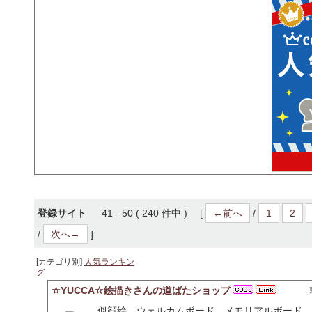
登録サイト
41 - 50 ( 240 件中 ) [
←前へ
/
1
2
/
次へ→
]
[カテゴリ別]
人気ランキン
グ
☆YUCCA☆絵描きさんの道ばたショップ
似顔絵、ウェルカムボード、メモリアルボード。