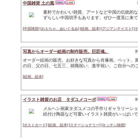
中国雑貨 土の風
素朴でかわいい雑貨、アートなど中国の伝統的な
ずらしい中国切手もあります。ぜひ一度見に来て
[
中国雑貨
] [
おもちゃ、ぬいぐるみ
] [
絵画、絵本
] [
アジアンテイスト
] [
写真からオーダー絵画の制作販売。巨匠魂。
更
オーダー絵画の販売。お好きな写真から肖像画、ペット、
の日、父の日、七五三、就職祝い、進学祝い、ご自分への
[
絵画、絵本
]
イラスト雑貨のお店 タダユメコーボ
更
メルヘン画家タダユメコの手作りギャラリーショ
絵付け陶器など可愛いイラスト雑貨がいっぱいで
[
ポストカード
] [
絵画、絵本
] [
ステーショナリー
] [
キッチン雑貨
]