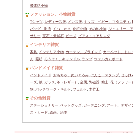
帯電話小物
ファッション、小物雑貨
Tシャツ
,
レディース服
,
メンズ服
,
キッズ、ベビー、マタニティ
,
バッグ、財布
,
くつ、かさ
,
化粧小物
,
その他小物
,
ジュエリー、
サリー
,
宝石・天然石
,
ビーズ
,
ピアス・イアリング
インテリア雑貨
家具
,
インテリア小物
,
カーテン、ブラインド
,
カーペット、じゅ
ん
,
照明
,
ろうそく、キャンドル
,
ランプ
,
ウェルカムボード
ハンドメイド雑貨
ハンドメイド
,
おもちゃ、ぬいぐるみ
,
はんこ・スタンプ
,
せっけ
ーズ
,
紙
,
ガラス
,
革（レザー）
,
金属
,
陶磁器
,
粘土
,
花（フラワー
物
,
パッチワーク・キルト
,
フェルト
,
木竹工
その他雑貨
ステーショナリー
,
ペットグッズ
,
ガーデニング
,
アート、デザイ
ストカード
,
絵画、絵本