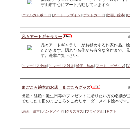
守山市中心にアート活動しています☆
[
ウェルカムボード
] [
アート、デザイン
] [
ポストカード
] [
絵画、絵本
] [
凡々アートギャラリー
更
凡々アートギャラリーがお勧めする作家作品、絵
ただきます。隠れた名作から有名な名作まで。見
す。是非ご覧下さい。
[
インテリア小物
] [
インテリア雑貨
] [
絵画、絵本
] [
アート、デザイン
] [
まごころ絵本のお店 まごころグッズ
更
出産・結婚・誕生日等のプレゼントに贈りたい方の名前が
でたった１冊のまごころをこめたオーダーメイド絵本です
[
絵画、絵本
] [
ハンドメイド
] [
クリスマス
] [
ブライダル
] [
ギフト
]