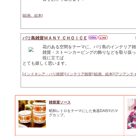
[
絵画、絵本
]
バリ島雑貨ＭＡＮＹ ＣＨＯＩＣＥ
花のある空間をテーマに、バリ島のインテリア雑
雑貨・ストーンカービングの飾りなどを取り扱っ
役に立てば
とても嬉しく思います。
[
インドネシア・バリ雑貨
] [
インテリア雑貨
] [
絵画、絵本
] [
アジアンテ
雑貨屋ソース
昭和レトロをテーマにした食器DAISYのマ
グカップ。