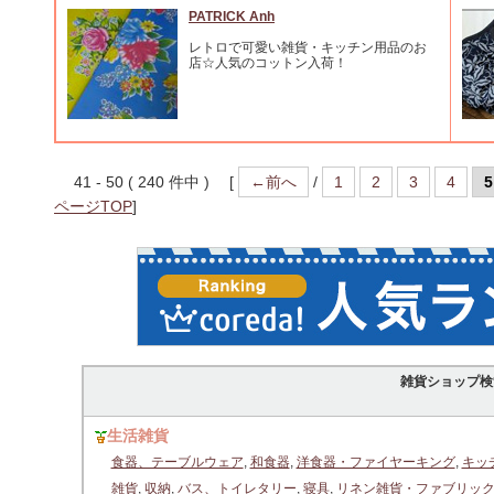
PATRICK Anh
レトロで可愛い雑貨・キッチン用品のお
店☆人気のコットン入荷！
41 - 50 ( 240 件中 ) [
←前へ
/
1
2
3
4
5
ページTOP
]
雑貨ショップ検
生活雑貨
食器、テーブルウェア
,
和食器
,
洋食器・ファイヤーキング
,
キッ
雑貨
,
収納
,
バス、トイレタリー
,
寝具
,
リネン雑貨・ファブリッ