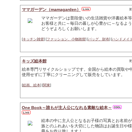
ママガーデン（mamagarden）
更
ママガーデンは普段使いの生活雑貨や洋書絵本等
お客様と共に～毎日の暮しが心豊かに～なるよう
どうぞよろしくお願いします。
[
キッチン雑貨
] [
ファッション、小物雑貨
] [
バッグ、財布
] [
ハンドメイ
キッズ絵本館
更
絵本専門リサイクルショップです。全国から絵本の買取や
使用せずに丁寧にクリーニングして販売をしています。
[
絵画、絵本
] [
関東
]
One Book～誰もが主人公になれる素敵な絵本～
絵本の中に主人公となるお子様の写真とお名前が
族とのふれあいを大切にした物語はお誕生日や様
冊をお作り致します！