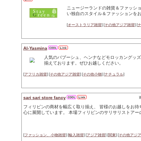
ニュージーランドの雑貨＆ファッシ
い独自のスタイル＆ファッションを
[
オーストラリア雑貨
] [
その他アジア雑貨
] [
Al-Yasmina
人気のバブーシュ、ヘンナなどモロッカングッズ
揃えております。ぜひお越しください。
[
アフリカ雑貨
] [
その他アジア雑貨
] [
その他小物
] [
ナチュラル
]
sari sari store fancy
更
フィリピンの商材を幅広く取り揃え、 皆様のお越しをお待
心に展開しています。 本場フィリピンのサリサリストアー
[
ファッション、小物雑貨
] [
輸入雑貨
] [
アジア雑貨
] [
関東
] [
その他アジ