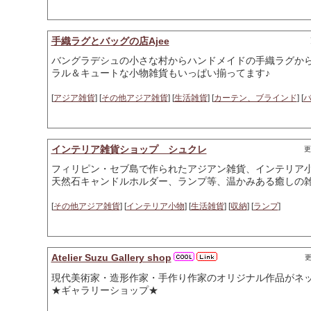
手織ラグとバッグの店Ajee
バングラデシュの小さな村からハンドメイドの手織ラグか
ラル＆キュートな小物雑貨もいっぱい揃ってます♪
[
アジア雑貨
] [
その他アジア雑貨
] [
生活雑貨
] [
カーテン、ブラインド
] [
インテリア雑貨ショップ シュクレ
更
フィリピン・セブ島で作られたアジアン雑貨、インテリア
天然石キャンドルホルダー、ランプ等、温かみある癒しの
[
その他アジア雑貨
] [
インテリア小物
] [
生活雑貨
] [
収納
] [
ランプ
]
Atelier Suzu Gallery shop
更
現代美術家・造形作家・手作り作家のオリジナル作品がネ
★ギャラリーショップ★