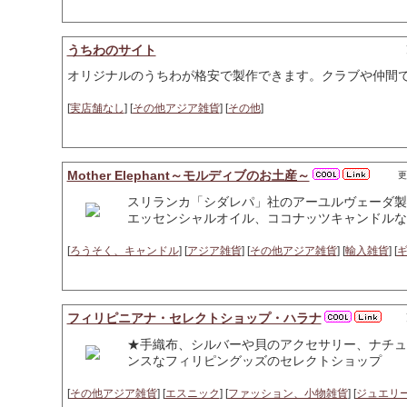
うちわのサイト
オリジナルのうちわが格安で製作できます。クラブや仲間
[
実店舗なし
] [
その他アジア雑貨
] [
その他
]
Mother Elephant～モルディブのお土産～
更
スリランカ「シダレパ」社のアーユルヴェーダ製
エッセンシャルオイル、ココナッツキャンドルな
[
ろうそく、キャンドル
] [
アジア雑貨
] [
その他アジア雑貨
] [
輸入雑貨
] [
フィリピニアナ・セレクトショップ・ハラナ
★手織布、シルバーや貝のアクセサリー、ナチュ
ンスなフィリピングッズのセレクトショップ
[
その他アジア雑貨
] [
エスニック
] [
ファッション、小物雑貨
] [
ジュエリ