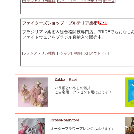
[
ラテンアメリカ雑貨
] [
ジュエリー、アクセサリー
] [
ビーズ
]
ファイターズショップ ブルテリア柔術
ブラジリアン柔術＆総合格闘技専門店。PRIDEでもおなじみMMA・W
ファイトウェアをブラジル直輸入で販売中。
[
ラテンアメリカ雑貨
] [
Tシャツ
] [
中部
] [
犬
] [
アウトドア
]
Zakka Rapi
バラ柄といやしの雑貨
ご自宅用・プレゼント用にどうぞ！
CrossRoadStore
オーダーフラワーアレンジも承ります♪