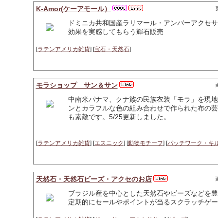
K-Amor(ケーアモール）
ドミニカ共和国産ラリマール・アンバーアクセサ
効果を実感してもらう輝石販売
[
ラテンアメリカ雑貨
] [
宝石・天然石
]
モラショップ サン＆サン
更
中南米パナマ、クナ族の民族衣装「モラ」を現地
ンとカラフルな色の組み合わせで作られた布の芸
も素敵です。5/25更新しました。
[
ラテンアメリカ雑貨
] [
エスニック
] [
動物モチーフ
] [
パッチワーク・キ
天然石・天然石ビーズ・アクセのお店
更
ブラジル産を中心とした天然石やビーズなどを豊
定期的にセールやポイントが当るスクラッチゲー