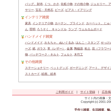
バッグ、財布
,
くつ、かさ
,
化粧小物
,
その他小物
,
ジュエリー、
サリー
,
宝石・天然石
,
ビーズ
,
ピアス・イアリング
インテリア雑貨
家具
,
インテリア小物
,
カーテン、ブラインド
,
カーペット、じゅ
ん
,
照明
,
ろうそく、キャンドル
,
ランプ
,
ウェルカムボード
ハンドメイド雑貨
ハンドメイド
,
おもちゃ、ぬいぐるみ
,
はんこ・スタンプ
,
せっけ
ーズ
,
紙
,
ガラス
,
革（レザー）
,
金属
,
陶磁器
,
粘土
,
花（フラワー
物
,
パッチワーク・キルト
,
フェルト
,
木竹工
その他雑貨
ステーショナリー
,
ペットグッズ
,
ガーデニング
,
アート、デザイ
ストカード
,
絵画、絵本
ご利用ガイド
|
サイト登録
|
広告掲
サイト内の画像・
Copyright (c) 2001-2
手作り雑貨、生活雑貨、輸