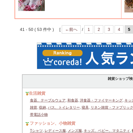
41 - 50 ( 53 件中 ) [
←前へ
/
1
2
3
4
5
雑貨ショップ検
生活雑貨
食器、テーブルウェア
,
和食器
,
洋食器・ファイヤーキング
,
キッ
雑貨
,
収納
,
バス、トイレタリー
,
寝具
,
リネン雑貨・ファブリッ
帯電話小物
ファッション、小物雑貨
Tシャツ
,
レディース服
,
メンズ服
,
キッズ、ベビー、マタニティ
,