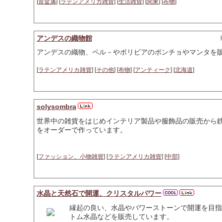
[
貴金属
] [
ラテンアメリカ雑貨
] [
生活雑貨
] [
関東
] [
布物
]
アンデスの織物館
アンデスの織物、ペル－やボリビアのポンチョやマンタを
[
ラテンアメリカ雑貨
] [
その他
] [
布物
] [
アンティーク
] [
北海道
]
solysombra
世界中の雑貨をはじめインテリア製品や服飾品の販売から
をオーダーで作っています。
[
ファッション、小物雑貨
] [
ラテンアメリカ雑貨
] [
中部
]
水晶と天然石で開運、クリスタルパワー
縁起の良い、水晶やパワーストーンで開運を目指
トム水晶などを販売しています。