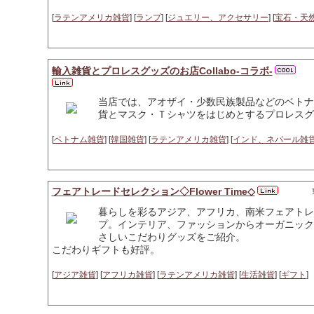
[
ラテンアメリカ雑貨
] [
ランプ
] [
ジュエリー、アクセサリー
] [
宝石・天
輸入雑貨とプロレスグッズのお店Collabo-コラボ-
当店では、アオザイ・少数民族製品などのベトナ
貨とマスク・Ｔシャツをはじめとするプロレスグ
[
ベトナム雑貨
] [
韓国雑貨
] [
ラテンアメリカ雑貨
] [
インド、ネパール雑
フェアトレードセレクション◇Flower Time◇
暮らしを彩るアジア、アフリカ、南米フェアトレ
プ。インテリア、ファッションからオーガニック
さしいこだわりグッズをご紹介。
こだわりギフトも好評。
[
アジア雑貨
] [
アフリカ雑貨
] [
ラテンアメリカ雑貨
] [
生活雑貨
] [
ギフト
]