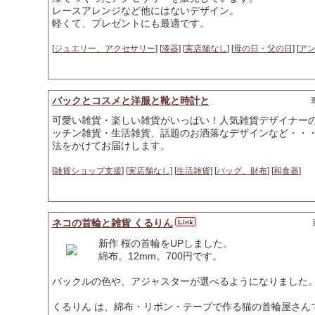
レースアレンジなど他にはないデザイン。
軽くて、プレゼントにも最適です。
[
ジュエリー、アクセサリー
] [
漆器
] [
実店舗なし
] [
母の日・父の日
] [
ア
バックとコスメと洋服と靴と時計と
更
可愛い雑貨・楽しい雑貨がいっぱい！人気雑貨デザイナー
ッチン雑貨・生活雑貨、話題のお洒落なデザインなど・・
法をかけてお届けします。
[
雑貨ショップ支援
] [
実店舗なし
] [
生活雑貨
] [
バッグ、財布
] [
和食器
]
ネコの首輪と雑貨 くるりん
新作 桜の首輪をUPしました。
綿布。12mm。700円です。
バックルの色や、アジャスターが選べるようになりました
くるりん は、綿布・リボン・テープで作る猫の首輪屋さん