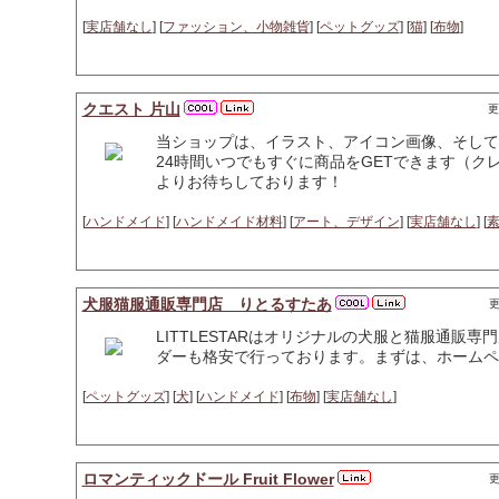
[
実店舗なし
] [
ファッション、小物雑貨
] [
ペットグッズ
] [
猫
] [
布物
]
クエスト 片山
更
当ショップは、イラスト、アイコン画像、そして
24時間いつでもすぐに商品をGETできます（
よりお待ちしております！
[
ハンドメイド
] [
ハンドメイド材料
] [
アート、デザイン
] [
実店舗なし
] [
犬服猫服通販専門店 りとるすたあ
更
LITTLESTARはオリジナルの犬服と猫服通販
ダーも格安で行っております。まずは、ホームペ
[
ペットグッズ
] [
犬
] [
ハンドメイド
] [
布物
] [
実店舗なし
]
ロマンティックドール Fruit Flower
更