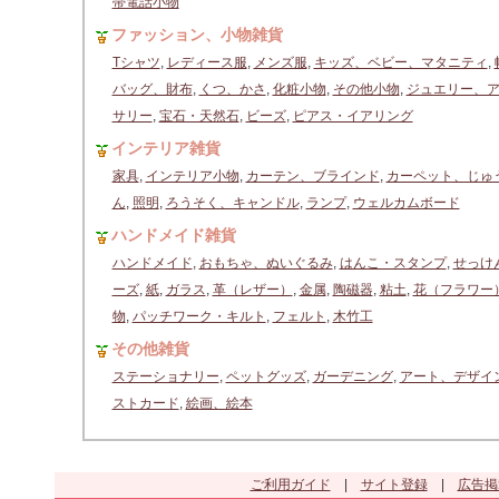
帯電話小物
ファッション、小物雑貨
Tシャツ
,
レディース服
,
メンズ服
,
キッズ、ベビー、マタニティ
,
バッグ、財布
,
くつ、かさ
,
化粧小物
,
その他小物
,
ジュエリー、
サリー
,
宝石・天然石
,
ビーズ
,
ピアス・イアリング
インテリア雑貨
家具
,
インテリア小物
,
カーテン、ブラインド
,
カーペット、じゅ
ん
,
照明
,
ろうそく、キャンドル
,
ランプ
,
ウェルカムボード
ハンドメイド雑貨
ハンドメイド
,
おもちゃ、ぬいぐるみ
,
はんこ・スタンプ
,
せっけ
ーズ
,
紙
,
ガラス
,
革（レザー）
,
金属
,
陶磁器
,
粘土
,
花（フラワー
物
,
パッチワーク・キルト
,
フェルト
,
木竹工
その他雑貨
ステーショナリー
,
ペットグッズ
,
ガーデニング
,
アート、デザイ
ストカード
,
絵画、絵本
ご利用ガイド
|
サイト登録
|
広告掲