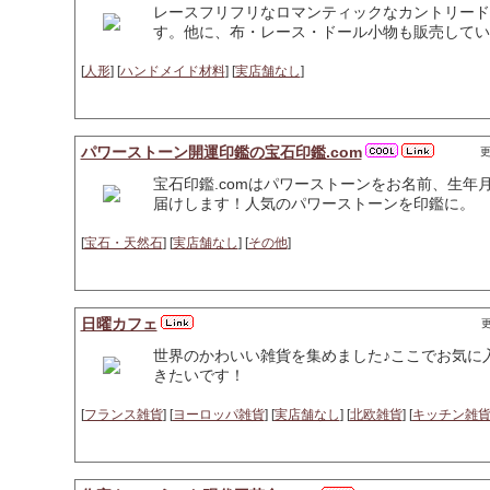
レースフリフリなロマンティックなカントリード
す。他に、布・レース・ドール小物も販売してい
[
人形
] [
ハンドメイド材料
] [
実店舗なし
]
パワーストーン開運印鑑の宝石印鑑.com
更
宝石印鑑.comはパワーストーンをお名前、生
届けします！人気のパワーストーンを印鑑に。
[
宝石・天然石
] [
実店舗なし
] [
その他
]
日曜カフェ
更
世界のかわいい雑貨を集めました♪ここでお気に
きたいです！
[
フランス雑貨
] [
ヨーロッパ雑貨
] [
実店舗なし
] [
北欧雑貨
] [
キッチン雑