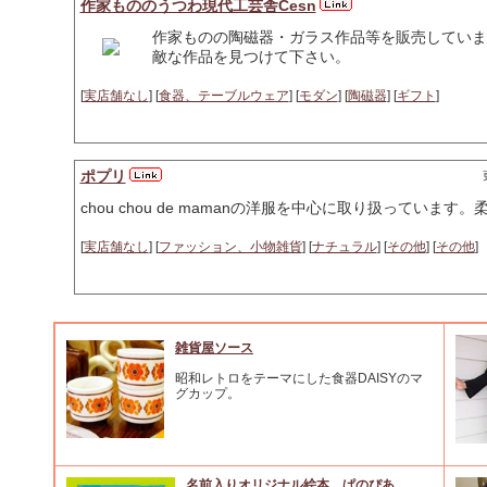
作家もののうつわ現代工芸舎Cesn
作家ものの陶磁器・ガラス作品等を販売していま
敵な作品を見つけて下さい。
[
実店舗なし
] [
食器、テーブルウェア
] [
モダン
] [
陶磁器
] [
ギフト
]
ポプリ
chou chou de mamanの洋服を中心に取り扱ってい
[
実店舗なし
] [
ファッション、小物雑貨
] [
ナチュラル
] [
その他
] [
その他
]
雑貨屋ソース
昭和レトロをテーマにした食器DAISYのマ
グカップ。
名前入りオリジナル絵本 ぱのぴあ