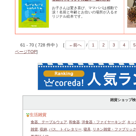
お子さんは驚き喜び、ママパパは感動で
涙！名前と年齢とお住いの場所が入るオ
リジナル絵本です。
61 - 70 ( 728 件中 ) [
←前へ
/
1
2
3
4
5
ページTOP
]
雑貨ショップ検
生活雑貨
食器、テーブルウェア
,
和食器
,
洋食器・ファイヤーキング
,
キッ
雑貨
,
収納
,
バス、トイレタリー
,
寝具
,
リネン雑貨・ファブリッ