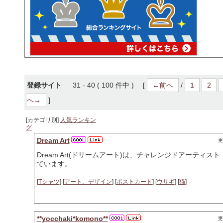
登録サイト
31 - 40 ( 100 件中 ) [
←前へ
/
1
2
へ→
]
[カテゴリ別]
人気ランキン
グ
Dream Art
更
Dream Art(ドリームアート)は、チャレンジドアーテ
ています。
[
Tシャツ
] [
アート、デザイン
] [
ポストカード
] [
ウサギ
] [
猫
]
**yocchaki*komono**
更