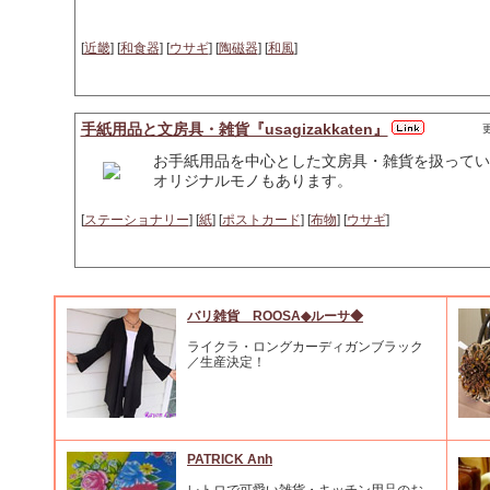
[
近畿
] [
和食器
] [
ウサギ
] [
陶磁器
] [
和風
]
手紙用品と文房具・雑貨『usagizakkaten』
更
お手紙用品を中心とした文房具・雑貨を扱ってい
オリジナルモノもあります。
[
ステーショナリー
] [
紙
] [
ポストカード
] [
布物
] [
ウサギ
]
バリ雑貨 ROOSA◆ルーサ◆
ライクラ・ロングカーディガンブラック
／生産決定！
PATRICK Anh