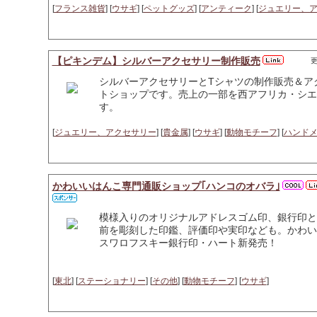
[
フランス雑貨
] [
ウサギ
] [
ペットグッズ
] [
アンティーク
] [
ジュエリー、
【ピキンデム】シルバーアクセサリー制作販売
更
シルバーアクセサリーとTシャツの制作販売＆ア
トショップです。売上の一部を西アフリカ・シエ
す。
[
ジュエリー、アクセサリー
] [
貴金属
] [
ウサギ
] [
動物モチーフ
] [
ハンド
かわいいはんこ専門通販ショップ｢ハンコのオバラ｣
模様入りのオリジナルアドレスゴム印、銀行印と
前を彫刻した印鑑、評価印や実印なども。かわい
スワロフスキー銀行印・ハート新発売！
[
東北
] [
ステーショナリー
] [
その他
] [
動物モチーフ
] [
ウサギ
]