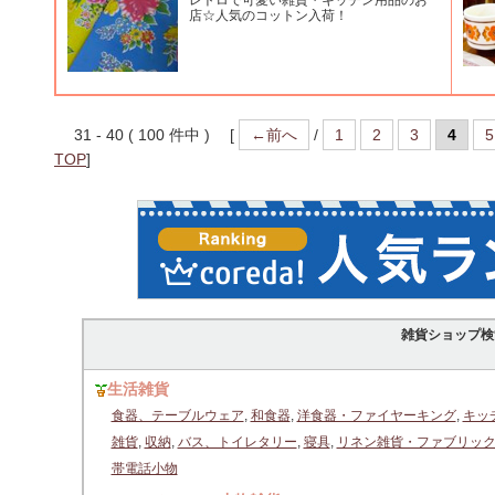
レトロで可愛い雑貨・キッチン用品のお
店☆人気のコットン入荷！
31 - 40 ( 100 件中 ) [
←前へ
/
1
2
3
4
5
TOP
]
雑貨ショップ検
生活雑貨
食器、テーブルウェア
,
和食器
,
洋食器・ファイヤーキング
,
キッ
雑貨
,
収納
,
バス、トイレタリー
,
寝具
,
リネン雑貨・ファブリッ
帯電話小物