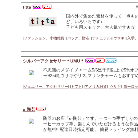
titta
更
国内外で集めた素材を使って一点ものを
ど、いろいろです♪
子ども用スモック、大人気です★☆
[
ファッション、小物雑貨
] [
バッグ、財布
] [
ナチュラル
] [
ウサギ
] [
入学
シルバーアクセサリー＊UMU＊
不思議のメダイ,チャーム5/6迄千円以上で5%オ
ー925鍵,ウサギやリス,マリンチャームもおすす
[
ジュエリー、アクセサリー
] [
ギフト
] [
アメリカ雑貨
] [
ウサギ
] [
ヨーロ
e-陶芸
陶器のお店「e-陶芸」です。一つ一つ手ずくり
ーヒーカップ等、楽しんでいただけるような作品
が無料!! 配達日時指定可能。 簡易ラッピング無料!