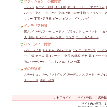
ファッション、小物雑貨
Tシャツ
,
レディース服
,
メンズ服
,
キッズ、ベビー、マタニティ
,
バッグ、財布
,
くつ、かさ
,
化粧小物
,
その他小物
,
ジュエリー、
サリー
,
宝石・天然石
,
ビーズ
,
ピアス・イアリング
インテリア雑貨
家具
,
インテリア小物
,
カーテン、ブラインド
,
カーペット、じゅ
ん
,
照明
,
ろうそく、キャンドル
,
ランプ
,
ウェルカムボード
ハンドメイド雑貨
ハンドメイド
,
おもちゃ、ぬいぐるみ
,
はんこ・スタンプ
,
せっけ
ーズ
,
紙
,
ガラス
,
革（レザー）
,
金属
,
陶磁器
,
粘土
,
花（フラワー
物
,
パッチワーク・キルト
,
フェルト
,
木竹工
その他雑貨
ステーショナリー
,
ペットグッズ
,
ガーデニング
,
アート、デザイ
ストカード
,
絵画、絵本
ご利用ガイド
|
サイト登録
|
広告掲
サイト内の画像・