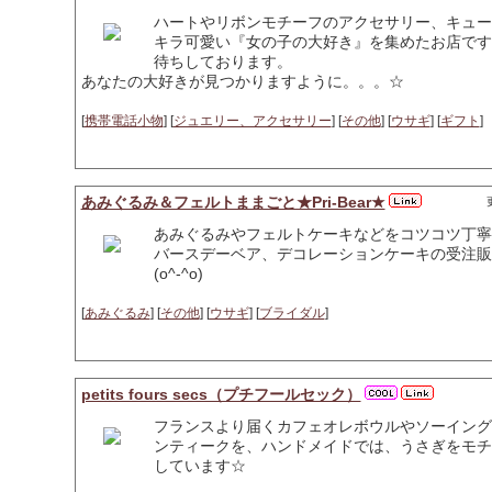
ハートやリボンモチーフのアクセサリー、キュー
キラ可愛い『女の子の大好き』を集めたお店です
待ちしております。
あなたの大好きが見つかりますように。。。☆
[
携帯電話小物
] [
ジュエリー、アクセサリー
] [
その他
] [
ウサギ
] [
ギフト
]
あみぐるみ＆フェルトままごと★Pri-Bear★
あみぐるみやフェルトケーキなどをコツコツ丁寧
バースデーベア、デコレーションケーキの受注販
(o^-^o)
[
あみぐるみ
] [
その他
] [
ウサギ
] [
ブライダル
]
petits fours secs（プチフールセック）
フランスより届くカフェオレボウルやソーイング
ンティークを、ハンドメイドでは、うさぎをモチ
しています☆