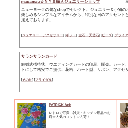
mauamau☆ＮＹ直輸入ジュエリーショップ
更
ニューヨークの旬なshopでセレクト。ジュエリー＆小物
楽しめるシンプルなアイテムから、特別な日のアクセント
揃えております。
[
ジュエリー、アクセサリー
] [
ギフト
] [
宝石・天然石
] [
ビーズ
] [
ブライ
サランサランカード
結婚式招待状、ウエディングカードの印刷、販売。カード
トにして格安でご提供。花柄、ハート型、リボン、アクセ
[
その他
] [
ブライダル
]
PATRICK Anh
レトロで可愛い雑貨・キッチン用品のお
店☆人気のコットン入荷！