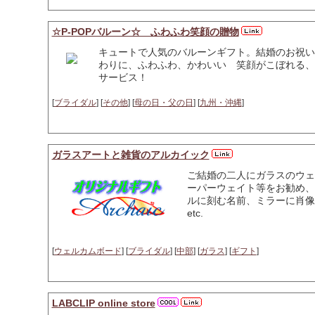
☆P-POPバルーン☆ ふわふわ笑顔の贈物
キュートで人気のバルーンギフト。結婚のお祝い
わりに、ふわふわ、かわいい 笑顔がこぼれる、
サービス！
[
ブライダル
] [
その他
] [
母の日・父の日
] [
九州・沖縄
]
ガラスアートと雑貨のアルカイック
ご結婚の二人にガラスのウェ
ーパーウェイト等をお勧め、
ルに刻む名前、ミラーに肖像
etc.
[
ウェルカムボード
] [
ブライダル
] [
中部
] [
ガラス
] [
ギフト
]
LABCLIP online store