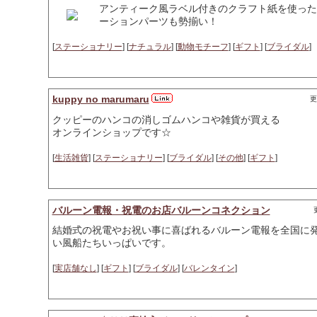
アンティーク風ラベル付きのクラフト紙を使った
ーションパーツも勢揃い！
[
ステーショナリー
] [
ナチュラル
] [
動物モチーフ
] [
ギフト
] [
ブライダル
]
kuppy no marumaru
更
クッピーのハンコの消しゴムハンコや雑貨が買える
オンラインショップです☆
[
生活雑貨
] [
ステーショナリー
] [
ブライダル
] [
その他
] [
ギフト
]
バルーン電報・祝電のお店バルーンコネクション
結婚式の祝電やお祝い事に喜ばれるバルーン電報を全国に
い風船たちいっぱいです。
[
実店舗なし
] [
ギフト
] [
ブライダル
] [
バレンタイン
]