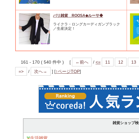
バリ雑貨 ROOSA◆ルーサ◆
ライクラ・ロングカーディガンブラック
／生産決定！
161 - 170 ( 540 件中 ) [
←前へ
/
<=
11
12
13
=>
/
次へ→
]
[
↑ページTOP
]
雑貨ショップ検
生活雑貨