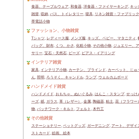
食器、テーブルウェア
,
和食器
,
洋食器・ファイヤーキング
,
キッ
雑貨
,
収納
,
バス、トイレタリー
,
寝具
,
リネン雑貨・ファブリッ
帯電話小物
ファッション、小物雑貨
Tシャツ
,
レディース服
,
メンズ服
,
キッズ、ベビー、マタニティ
,
バッグ、財布
,
くつ、かさ
,
化粧小物
,
その他小物
,
ジュエリー、
サリー
,
宝石・天然石
,
ビーズ
,
ピアス・イアリング
インテリア雑貨
家具
,
インテリア小物
,
カーテン、ブラインド
,
カーペット、じゅ
ん
,
照明
,
ろうそく、キャンドル
,
ランプ
,
ウェルカムボード
ハンドメイド雑貨
ハンドメイド
,
おもちゃ、ぬいぐるみ
,
はんこ・スタンプ
,
せっけ
ーズ
,
紙
,
ガラス
,
革（レザー）
,
金属
,
陶磁器
,
粘土
,
花（フラワー
物
,
パッチワーク・キルト
,
フェルト
,
木竹工
その他雑貨
ステーショナリー
,
ペットグッズ
,
ガーデニング
,
アート、デザイ
ストカード
,
絵画、絵本