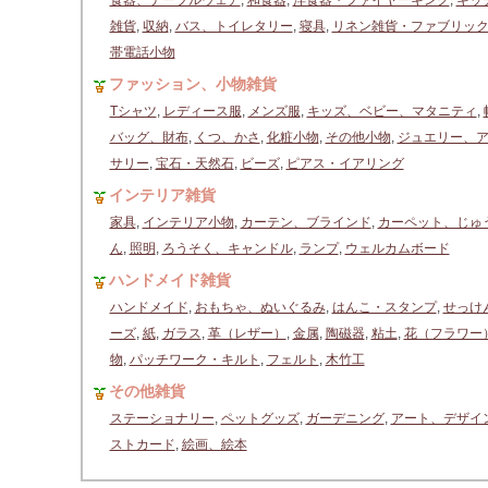
食器、テーブルウェア
,
和食器
,
洋食器・ファイヤーキング
,
キッ
雑貨
,
収納
,
バス、トイレタリー
,
寝具
,
リネン雑貨・ファブリッ
帯電話小物
ファッション、小物雑貨
Tシャツ
,
レディース服
,
メンズ服
,
キッズ、ベビー、マタニティ
,
バッグ、財布
,
くつ、かさ
,
化粧小物
,
その他小物
,
ジュエリー、
サリー
,
宝石・天然石
,
ビーズ
,
ピアス・イアリング
インテリア雑貨
家具
,
インテリア小物
,
カーテン、ブラインド
,
カーペット、じゅ
ん
,
照明
,
ろうそく、キャンドル
,
ランプ
,
ウェルカムボード
ハンドメイド雑貨
ハンドメイド
,
おもちゃ、ぬいぐるみ
,
はんこ・スタンプ
,
せっけ
ーズ
,
紙
,
ガラス
,
革（レザー）
,
金属
,
陶磁器
,
粘土
,
花（フラワー
物
,
パッチワーク・キルト
,
フェルト
,
木竹工
その他雑貨
ステーショナリー
,
ペットグッズ
,
ガーデニング
,
アート、デザイ
ストカード
,
絵画、絵本