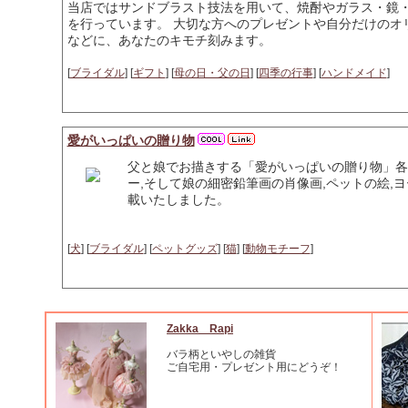
当店ではサンドブラスト技法を用いて、焼酎やガラス・鏡
を行っています。 大切な方へのプレゼントや自分だけのオ
などに、あなたのキモチ刻みます。
[
ブライダル
] [
ギフト
] [
母の日・父の日
] [
四季の行事
] [
ハンドメイド
]
愛がいっぱいの贈り物
父と娘でお描きする「愛がいっぱいの贈り物」各
ー,そして娘の細密鉛筆画の肖像画,ペットの絵,
載いたしました。
[
犬
] [
ブライダル
] [
ペットグッズ
] [
猫
] [
動物モチーフ
]
Zakka Rapi
バラ柄といやしの雑貨
ご自宅用・プレゼント用にどうぞ！