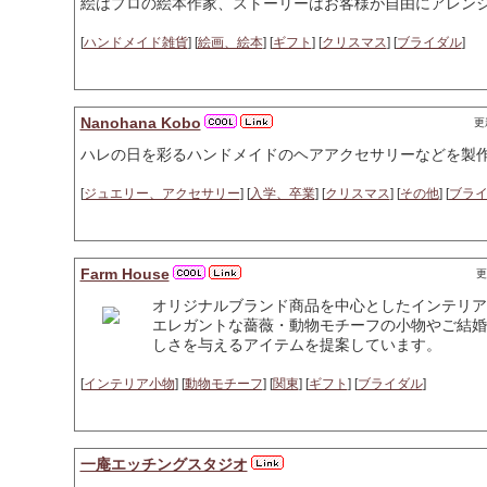
絵はプロの絵本作家、ストーリーはお客様が自由にアレン
[
ハンドメイド雑貨
] [
絵画、絵本
] [
ギフト
] [
クリスマス
] [
ブライダル
]
Nanohana Kobo
更新
ハレの日を彩るハンドメイドのヘアアクセサリーなどを製
[
ジュエリー、アクセサリー
] [
入学、卒業
] [
クリスマス
] [
その他
] [
ブラ
Farm House
更
オリジナルブランド商品を中心としたインテリア
エレガントな薔薇・動物モチーフの小物やご結婚
しさを与えるアイテムを提案しています。
[
インテリア小物
] [
動物モチーフ
] [
関東
] [
ギフト
] [
ブライダル
]
一庵エッチングスタジオ