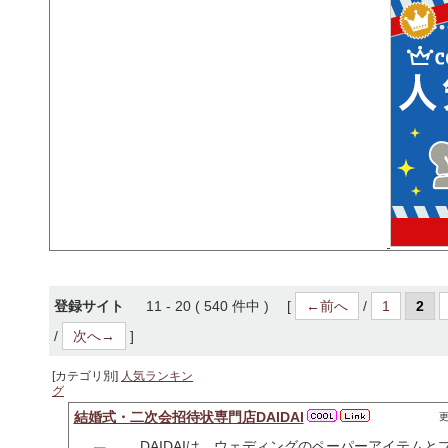
登録サイト
11 - 20 ( 540 件中 ) [
←前へ
/
1
2
/
次へ→
]
[カテゴリ別]
人気ランキン
グ
結婚式・二次会招待状専門店DAIDAI
更
DAIDAIは、ウェディングのペーパーアイテム