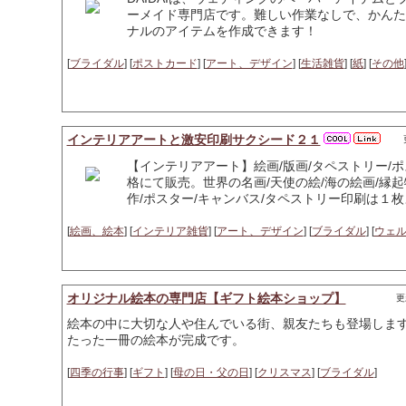
ーメイド専門店です。難しい作業なしで、かんた
ナルのアイテムを作成できます！
[
ブライダル
] [
ポストカード
] [
アート、デザイン
] [
生活雑貨
] [
紙
] [
その他
インテリアアートと激安印刷サクシード２１
【インテリアアート】絵画/版画/タペストリー/
格にて販売。世界の名画/天使の絵/海の絵画/縁
作/ポスター/キャンバス/タペストリー印刷は１
[
絵画、絵本
] [
インテリア雑貨
] [
アート、デザイン
] [
ブライダル
] [
ウェ
オリジナル絵本の専門店【ギフト絵本ショップ】
更
絵本の中に大切な人や住んでいる街、親友たちも登場しま
たった一冊の絵本が完成です。
[
四季の行事
] [
ギフト
] [
母の日・父の日
] [
クリスマス
] [
ブライダル
]