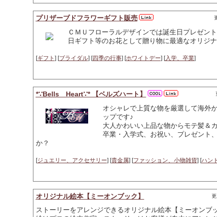
プリザーブドフラワーギフト販売
更
ＣＭＵフローラルデザインでは誕生日プレゼント
日ギフト等のお花として贈り物に最適なオリジナ
[
ギフト
] [
ブライダル
] [
四季の行事
] [
ホワイトデー
] [
入学、卒業
]
*∵Bells Heart∵* 【ベルズハート】
オシャレで上質な物を厳選して海外
ップです♪
大人かわいい上品な物からモテ髪＆
卒業・入学式、お祝い、プレゼント
か？
[
ジュエリー、アクセサリー
] [
貴金属
] [
ファッション、小物雑貨
] [
ハン
オリジナル絵本【ミーオンブック】
更
ストーリーをアレンジできるオリジナル絵本【ミーオンブ