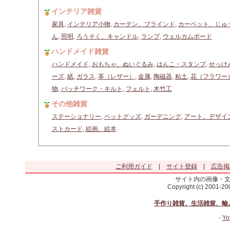
インテリア雑貨
家具
,
インテリア小物
,
カーテン、ブラインド
,
カーペット、じゅ
ん
,
照明
,
ろうそく、キャンドル
,
ランプ
,
ウェルカムボード
ハンドメイド雑貨
ハンドメイド
,
おもちゃ、ぬいぐるみ
,
はんこ・スタンプ
,
せっけ
ーズ
,
紙
,
ガラス
,
革（レザー）
,
金属
,
陶磁器
,
粘土
,
花（フラワー
物
,
パッチワーク・キルト
,
フェルト
,
木竹工
その他雑貨
ステーショナリー
,
ペットグッズ
,
ガーデニング
,
アート、デザイ
ストカード
,
絵画、絵本
ご利用ガイド
|
サイト登録
|
広告掲
サイト内の画像・
Copyright (c) 2001-2
手作り雑貨、生活雑貨、輸
-
Yo