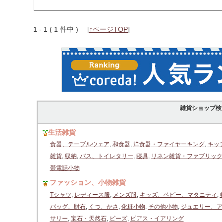
1 - 1 ( 1 件中 )
[
↑ページTOP
]
雑貨ショップ検
生活雑貨
食器、テーブルウェア
,
和食器
,
洋食器・ファイヤーキング
,
キッ
雑貨
,
収納
,
バス、トイレタリー
,
寝具
,
リネン雑貨・ファブリッ
帯電話小物
ファッション、小物雑貨
Tシャツ
,
レディース服
,
メンズ服
,
キッズ、ベビー、マタニティ
,
バッグ、財布
,
くつ、かさ
,
化粧小物
,
その他小物
,
ジュエリー、
サリー
,
宝石・天然石
,
ビーズ
,
ピアス・イアリング