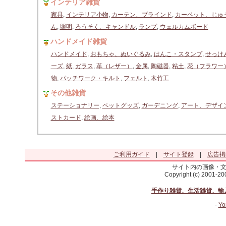
インテリア雑貨
家具
,
インテリア小物
,
カーテン、ブラインド
,
カーペット、じゅ
ん
,
照明
,
ろうそく、キャンドル
,
ランプ
,
ウェルカムボード
ハンドメイド雑貨
ハンドメイド
,
おもちゃ、ぬいぐるみ
,
はんこ・スタンプ
,
せっけ
ーズ
,
紙
,
ガラス
,
革（レザー）
,
金属
,
陶磁器
,
粘土
,
花（フラワー
物
,
パッチワーク・キルト
,
フェルト
,
木竹工
その他雑貨
ステーショナリー
,
ペットグッズ
,
ガーデニング
,
アート、デザイ
ストカード
,
絵画、絵本
ご利用ガイド
|
サイト登録
|
広告掲
サイト内の画像・
Copyright (c) 2001-2
手作り雑貨、生活雑貨、輸
-
Yo