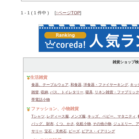
1 - 1 ( 1 件中 )
[
↑ページTOP
]
雑貨ショップ検
生活雑貨
食器、テーブルウェア
,
和食器
,
洋食器・ファイヤーキング
,
キッ
雑貨
,
収納
,
バス、トイレタリー
,
寝具
,
リネン雑貨・ファブリッ
帯電話小物
ファッション、小物雑貨
Tシャツ
,
レディース服
,
メンズ服
,
キッズ、ベビー、マタニティ
,
バッグ、財布
,
くつ、かさ
,
化粧小物
,
その他小物
,
ジュエリー、
サリー
,
宝石・天然石
,
ビーズ
,
ピアス・イアリング