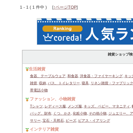
1 - 1 ( 1 件中 )
[
↑ページTOP
]
雑貨ショップ検
生活雑貨
食器、テーブルウェア
,
和食器
,
洋食器・ファイヤーキング
,
キッ
雑貨
,
収納
,
バス、トイレタリー
,
寝具
,
リネン雑貨・ファブリッ
帯電話小物
ファッション、小物雑貨
Tシャツ
,
レディース服
,
メンズ服
,
キッズ、ベビー、マタニティ
,
バッグ、財布
,
くつ、かさ
,
化粧小物
,
その他小物
,
ジュエリー、
サリー
,
宝石・天然石
,
ビーズ
,
ピアス・イアリング
インテリア雑貨