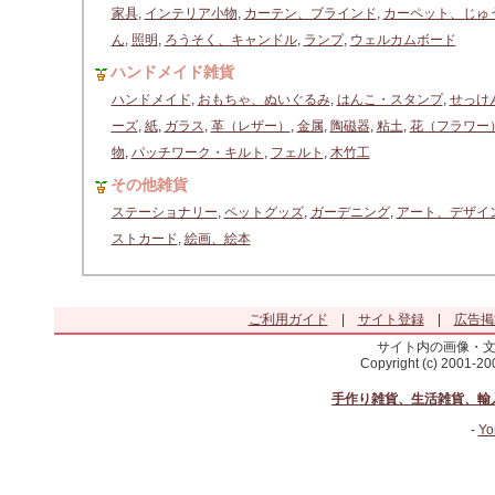
家具
,
インテリア小物
,
カーテン、ブラインド
,
カーペット、じゅ
ん
,
照明
,
ろうそく、キャンドル
,
ランプ
,
ウェルカムボード
ハンドメイド雑貨
ハンドメイド
,
おもちゃ、ぬいぐるみ
,
はんこ・スタンプ
,
せっけ
ーズ
,
紙
,
ガラス
,
革（レザー）
,
金属
,
陶磁器
,
粘土
,
花（フラワー
物
,
パッチワーク・キルト
,
フェルト
,
木竹工
その他雑貨
ステーショナリー
,
ペットグッズ
,
ガーデニング
,
アート、デザイ
ストカード
,
絵画、絵本
ご利用ガイド
|
サイト登録
|
広告掲
サイト内の画像・
Copyright (c) 2001-2
手作り雑貨、生活雑貨、輸
-
Yo