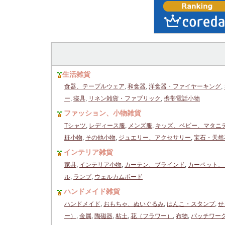
生活雑貨
食器、テーブルウェア
,
和食器
,
洋食器・ファイヤーキング
,
ー
,
寝具
,
リネン雑貨・ファブリック
,
携帯電話小物
ファッション、小物雑貨
Tシャツ
,
レディース服
,
メンズ服
,
キッズ、ベビー、マタニ
粧小物
,
その他小物
,
ジュエリー、アクセサリー
,
宝石・天然
インテリア雑貨
家具
,
インテリア小物
,
カーテン、ブラインド
,
カーペット、
ル
,
ランプ
,
ウェルカムボード
ハンドメイド雑貨
ハンドメイド
,
おもちゃ、ぬいぐるみ
,
はんこ・スタンプ
,
せ
ー）
,
金属
,
陶磁器
,
粘土
,
花（フラワー）
,
布物
,
パッチワー