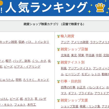
雑貨ショップ検索カテゴリ （店舗で検索する）
輸入雑貨
キッチン雑貨
,
収納
,
バス、トイレタリ
アジア
,
アメリカ雑貨
,
ラテンアメリ
雑貨ショップ店舗
北海道
,
東北
,
関東
,
甲信越
,
中部
,
北陸
ティ
,
帽子
,
バッグ、財布
,
くつ、かさ
,
化
雑貨テイスト別
石
,
ビーズ
,
ピアス・イアリング
和風
,
アジアンテイスト
,
アンティー
ル
,
ヒーリング
,
モダン
,
レトロ
,
動物
じゅうたん
,
照明
,
ろうそく、キャンド
行事・目的別
四季の行事
,
お正月
,
バレンタイン
,
ホ
マス
,
ギフト
,
ブライダル
,
アウトドア
っけん
,
ビーズ
,
紙
,
ガラス
,
革（レザ
雑貨ショップ支援
ク・キルト
,
フェルト
,
木竹工
ショップ支援
,
検索・リンク集
,
アク