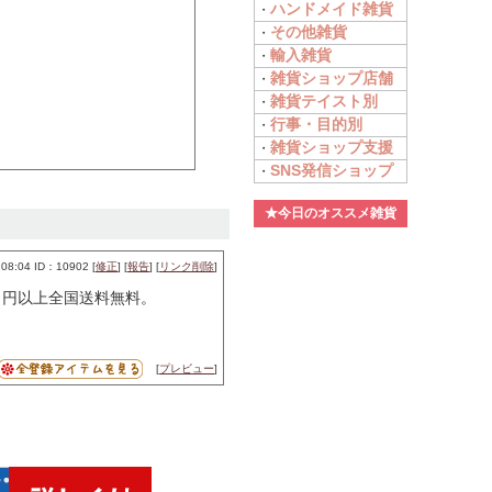
ハンドメイド雑貨
・
その他雑貨
・
輸入雑貨
・
雑貨ショップ店舗
・
雑貨テイスト別
・
行事・目的別
・
雑貨ショップ支援
・
SNS発信ショップ
・
★今日のオススメ雑貨
08:04 ID：10902 [
修正
] [
報告
] [
リンク削除
]
０円以上全国送料無料。
[
プレビュー
]