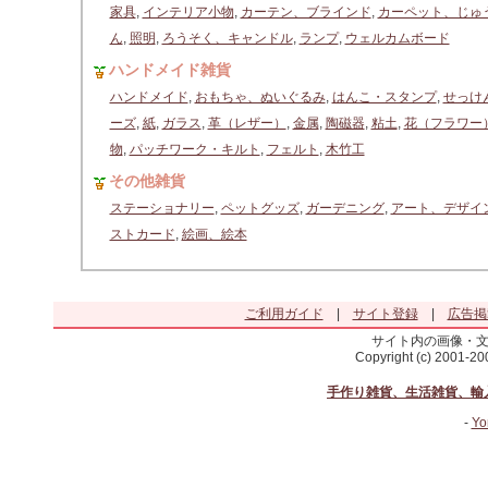
家具
,
インテリア小物
,
カーテン、ブラインド
,
カーペット、じゅ
ん
,
照明
,
ろうそく、キャンドル
,
ランプ
,
ウェルカムボード
ハンドメイド雑貨
ハンドメイド
,
おもちゃ、ぬいぐるみ
,
はんこ・スタンプ
,
せっけ
ーズ
,
紙
,
ガラス
,
革（レザー）
,
金属
,
陶磁器
,
粘土
,
花（フラワー
物
,
パッチワーク・キルト
,
フェルト
,
木竹工
その他雑貨
ステーショナリー
,
ペットグッズ
,
ガーデニング
,
アート、デザイ
ストカード
,
絵画、絵本
ご利用ガイド
|
サイト登録
|
広告掲
サイト内の画像・
Copyright (c) 2001-2
手作り雑貨、生活雑貨、輸
-
Yo