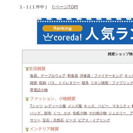
1 - 1 ( 1 件中 )
[
↑ページTOP
]
雑貨ショップ検
生活雑貨
食器、テーブルウェア
,
和食器
,
洋食器・ファイヤーキング
,
キッ
雑貨
,
収納
,
バス、トイレタリー
,
寝具
,
リネン雑貨・ファブリッ
帯電話小物
ファッション、小物雑貨
Tシャツ
,
レディース服
,
メンズ服
,
キッズ、ベビー、マタニティ
,
バッグ、財布
,
くつ、かさ
,
化粧小物
,
その他小物
,
ジュエリー、
サリー
,
宝石・天然石
,
ビーズ
,
ピアス・イアリング
インテリア雑貨