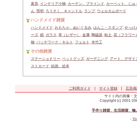
家具
,
インテリア小物
,
カーテン、ブラインド
,
カーペット、じゅ
ん
,
照明
,
ろうそく、キャンドル
,
ランプ
,
ウェルカムボード
ハンドメイド雑貨
ハンドメイド
,
おもちゃ、ぬいぐるみ
,
はんこ・スタンプ
,
せっけ
ーズ
,
紙
,
ガラス
,
革（レザー）
,
金属
,
陶磁器
,
粘土
,
花（フラワー
物
,
パッチワーク・キルト
,
フェルト
,
木竹工
その他雑貨
ステーショナリー
,
ペットグッズ
,
ガーデニング
,
アート、デザイ
ストカード
,
絵画、絵本
ご利用ガイド
|
サイト登録
|
広告掲
サイト内の画像・
Copyright (c) 2001-2
手作り雑貨、生活雑貨、輸
-
Yo