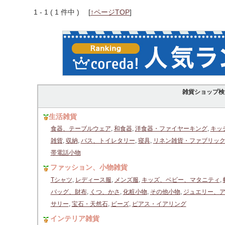
1 - 1 ( 1 件中 )
[
↑ページTOP
]
雑貨ショップ検
生活雑貨
食器、テーブルウェア
,
和食器
,
洋食器・ファイヤーキング
,
キッ
雑貨
,
収納
,
バス、トイレタリー
,
寝具
,
リネン雑貨・ファブリッ
帯電話小物
ファッション、小物雑貨
Tシャツ
,
レディース服
,
メンズ服
,
キッズ、ベビー、マタニティ
,
バッグ、財布
,
くつ、かさ
,
化粧小物
,
その他小物
,
ジュエリー、
サリー
,
宝石・天然石
,
ビーズ
,
ピアス・イアリング
インテリア雑貨