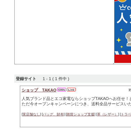
登録サイト
1 - 1 ( 1 件中 )
ショップ TAKAO
更
人気ブランド品とエコ家電ならショップTAKAOへお任せ
ただ今オープンキャンペーンにつき、送料全品サービスい
[
実店舗なし
] [
バッグ、財布
] [
雑貨ショップ支援
] [
革（レザー）
] [
トラ