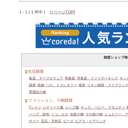
1 - 1 ( 1 件中 )
[
↑ページTOP
]
雑貨ショップ検
生活雑貨
食器、テーブルウェア
,
和食器
,
洋食器・ファイヤーキング
,
キッ
雑貨
,
収納
,
バス、トイレタリー
,
寝具
,
リネン雑貨・ファブリッ
帯電話小物
ファッション、小物雑貨
Tシャツ
,
レディース服
,
メンズ服
,
キッズ、ベビー、マタニティ
,
バッグ、財布
,
くつ、かさ
,
化粧小物
,
その他小物
,
ジュエリー、
サリー
,
宝石・天然石
,
ビーズ
,
ピアス・イアリング