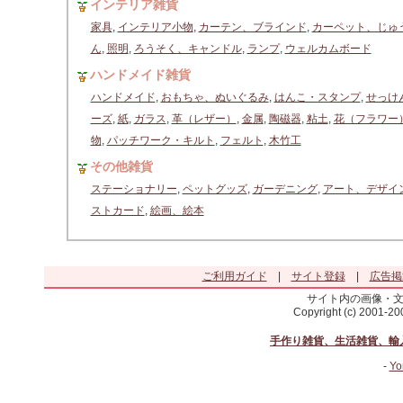
インテリア雑貨
家具
,
インテリア小物
,
カーテン、ブラインド
,
カーペット、じゅ
ん
,
照明
,
ろうそく、キャンドル
,
ランプ
,
ウェルカムボード
ハンドメイド雑貨
ハンドメイド
,
おもちゃ、ぬいぐるみ
,
はんこ・スタンプ
,
せっけ
ーズ
,
紙
,
ガラス
,
革（レザー）
,
金属
,
陶磁器
,
粘土
,
花（フラワー
物
,
パッチワーク・キルト
,
フェルト
,
木竹工
その他雑貨
ステーショナリー
,
ペットグッズ
,
ガーデニング
,
アート、デザイ
ストカード
,
絵画、絵本
ご利用ガイド
|
サイト登録
|
広告掲
サイト内の画像・
Copyright (c) 2001-2
手作り雑貨、生活雑貨、輸
-
Yo