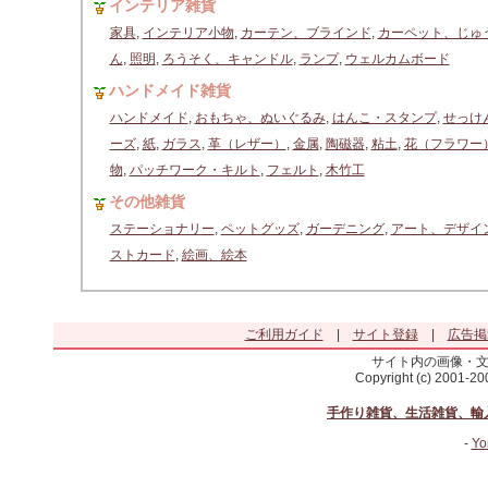
インテリア雑貨
家具
,
インテリア小物
,
カーテン、ブラインド
,
カーペット、じゅ
ん
,
照明
,
ろうそく、キャンドル
,
ランプ
,
ウェルカムボード
ハンドメイド雑貨
ハンドメイド
,
おもちゃ、ぬいぐるみ
,
はんこ・スタンプ
,
せっけ
ーズ
,
紙
,
ガラス
,
革（レザー）
,
金属
,
陶磁器
,
粘土
,
花（フラワー
物
,
パッチワーク・キルト
,
フェルト
,
木竹工
その他雑貨
ステーショナリー
,
ペットグッズ
,
ガーデニング
,
アート、デザイ
ストカード
,
絵画、絵本
ご利用ガイド
|
サイト登録
|
広告掲
サイト内の画像・
Copyright (c) 2001-2
手作り雑貨、生活雑貨、輸
-
Yo