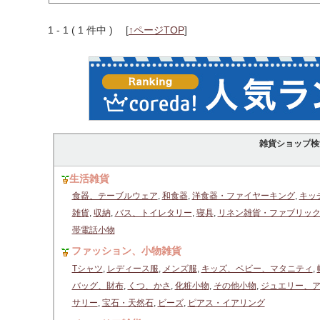
1 - 1 ( 1 件中 )
[
↑ページTOP
]
雑貨ショップ検
生活雑貨
食器、テーブルウェア
,
和食器
,
洋食器・ファイヤーキング
,
キッ
雑貨
,
収納
,
バス、トイレタリー
,
寝具
,
リネン雑貨・ファブリッ
帯電話小物
ファッション、小物雑貨
Tシャツ
,
レディース服
,
メンズ服
,
キッズ、ベビー、マタニティ
,
バッグ、財布
,
くつ、かさ
,
化粧小物
,
その他小物
,
ジュエリー、
サリー
,
宝石・天然石
,
ビーズ
,
ピアス・イアリング