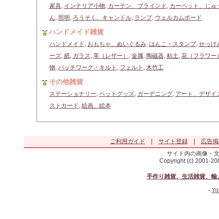
家具
,
インテリア小物
,
カーテン、ブラインド
,
カーペット、じゅ
ん
,
照明
,
ろうそく、キャンドル
,
ランプ
,
ウェルカムボード
ハンドメイド雑貨
ハンドメイド
,
おもちゃ、ぬいぐるみ
,
はんこ・スタンプ
,
せっけ
ーズ
,
紙
,
ガラス
,
革（レザー）
,
金属
,
陶磁器
,
粘土
,
花（フラワー
物
,
パッチワーク・キルト
,
フェルト
,
木竹工
その他雑貨
ステーショナリー
,
ペットグッズ
,
ガーデニング
,
アート、デザイ
ストカード
,
絵画、絵本
ご利用ガイド
|
サイト登録
|
広告掲
サイト内の画像・
Copyright (c) 2001-2
手作り雑貨、生活雑貨、輸
-
Yo