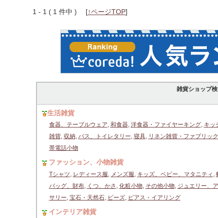
1 - 1 ( 1 件中 )
[
↑ページTOP
]
雑貨ショップ検
生活雑貨
食器、テーブルウェア
,
和食器
,
洋食器・ファイヤーキング
,
キッ
雑貨
,
収納
,
バス、トイレタリー
,
寝具
,
リネン雑貨・ファブリッ
帯電話小物
ファッション、小物雑貨
Tシャツ
,
レディース服
,
メンズ服
,
キッズ、ベビー、マタニティ
,
バッグ、財布
,
くつ、かさ
,
化粧小物
,
その他小物
,
ジュエリー、
サリー
,
宝石・天然石
,
ビーズ
,
ピアス・イアリング
インテリア雑貨