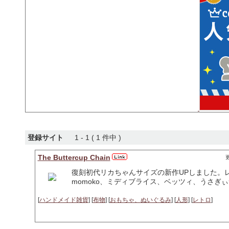
登録サイト
1 - 1 ( 1 件中 )
The Buttercup Chain
更
復刻初代リカちゃんサイズの新作UPしました。
momoko、ミディブライス、ベッツィ、うさぎ
[
ハンドメイド雑貨
] [
布物
] [
おもちゃ、ぬいぐるみ
] [
人形
] [
レトロ
]