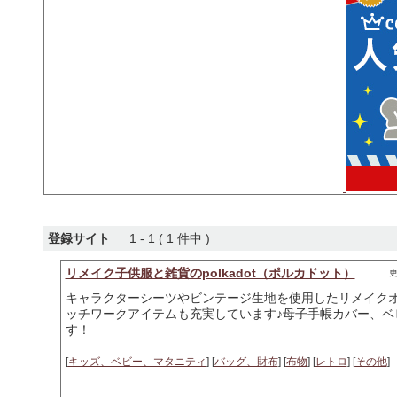
登録サイト
1 - 1 ( 1 件中 )
リメイク子供服と雑貨のpolkadot（ポルカドット）
更
キャラクターシーツやビンテージ生地を使用したリメイク
ッチワークアイテムも充実しています♪母子手帳カバー、ベ
す！
[
キッズ、ベビー、マタニティ
] [
バッグ、財布
] [
布物
] [
レトロ
] [
その他
]