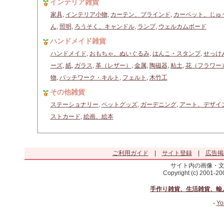
インテリア雑貨
家具
,
インテリア小物
,
カーテン、ブラインド
,
カーペット、じゅ
ん
,
照明
,
ろうそく、キャンドル
,
ランプ
,
ウェルカムボード
ハンドメイド雑貨
ハンドメイド
,
おもちゃ、ぬいぐるみ
,
はんこ・スタンプ
,
せっけ
ーズ
,
紙
,
ガラス
,
革（レザー）
,
金属
,
陶磁器
,
粘土
,
花（フラワー
物
,
パッチワーク・キルト
,
フェルト
,
木竹工
その他雑貨
ステーショナリー
,
ペットグッズ
,
ガーデニング
,
アート、デザイ
ストカード
,
絵画、絵本
ご利用ガイド
|
サイト登録
|
広告掲
サイト内の画像・
Copyright (c) 2001-2
手作り雑貨、生活雑貨、輸
-
Yo