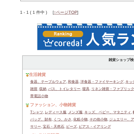
1 - 1 ( 1 件中 )
[
↑ページTOP
]
雑貨ショップ検
生活雑貨
食器、テーブルウェア
,
和食器
,
洋食器・ファイヤーキング
,
キッ
雑貨
,
収納
,
バス、トイレタリー
,
寝具
,
リネン雑貨・ファブリッ
帯電話小物
ファッション、小物雑貨
Tシャツ
,
レディース服
,
メンズ服
,
キッズ、ベビー、マタニティ
,
バッグ、財布
,
くつ、かさ
,
化粧小物
,
その他小物
,
ジュエリー、
サリー
,
宝石・天然石
,
ビーズ
,
ピアス・イアリング