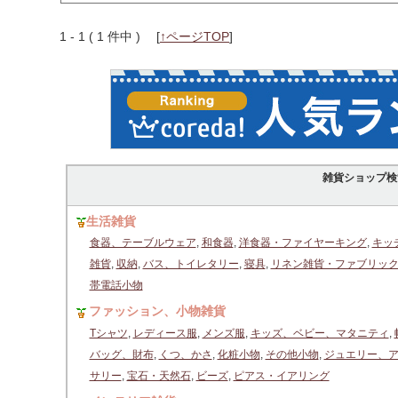
1 - 1 ( 1 件中 )
[
↑ページTOP
]
雑貨ショップ検
生活雑貨
食器、テーブルウェア
,
和食器
,
洋食器・ファイヤーキング
,
キッ
雑貨
,
収納
,
バス、トイレタリー
,
寝具
,
リネン雑貨・ファブリッ
帯電話小物
ファッション、小物雑貨
Tシャツ
,
レディース服
,
メンズ服
,
キッズ、ベビー、マタニティ
,
バッグ、財布
,
くつ、かさ
,
化粧小物
,
その他小物
,
ジュエリー、
サリー
,
宝石・天然石
,
ビーズ
,
ピアス・イアリング