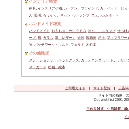
インテリア雑貨
家具
,
インテリア小物
,
カーテン、ブラインド
,
カーペット、じゅ
ん
,
照明
,
ろうそく、キャンドル
,
ランプ
,
ウェルカムボード
ハンドメイド雑貨
ハンドメイド
,
おもちゃ、ぬいぐるみ
,
はんこ・スタンプ
,
せっけ
ーズ
,
紙
,
ガラス
,
革（レザー）
,
金属
,
陶磁器
,
粘土
,
花（フラワー
物
,
パッチワーク・キルト
,
フェルト
,
木竹工
その他雑貨
ステーショナリー
,
ペットグッズ
,
ガーデニング
,
アート、デザイ
ストカード
,
絵画、絵本
ご利用ガイド
|
サイト登録
|
広告掲
サイト内の画像・
Copyright (c) 2001-2
手作り雑貨、生活雑貨、輸
-
Yo