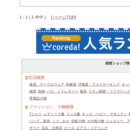
1 - 1 ( 1 件中 )
[
↑ページTOP
]
雑貨ショップ検
生活雑貨
食器、テーブルウェア
,
和食器
,
洋食器・ファイヤーキング
,
キッ
雑貨
,
収納
,
バス、トイレタリー
,
寝具
,
リネン雑貨・ファブリッ
帯電話小物
ファッション、小物雑貨
Tシャツ
,
レディース服
,
メンズ服
,
キッズ、ベビー、マタニティ
,
バッグ、財布
,
くつ、かさ
,
化粧小物
,
その他小物
,
ジュエリー、
サリー
,
宝石・天然石
,
ビーズ
,
ピアス・イアリング