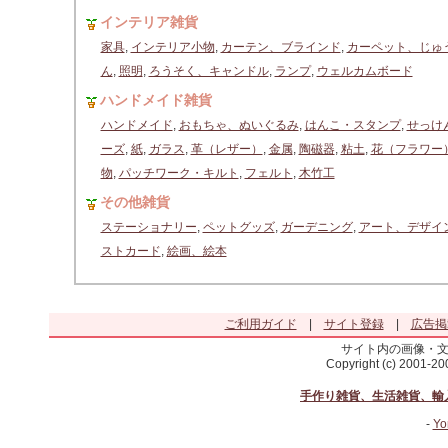
インテリア雑貨
家具
,
インテリア小物
,
カーテン、ブラインド
,
カーペット、じゅ
ん
,
照明
,
ろうそく、キャンドル
,
ランプ
,
ウェルカムボード
ハンドメイド雑貨
ハンドメイド
,
おもちゃ、ぬいぐるみ
,
はんこ・スタンプ
,
せっけ
ーズ
,
紙
,
ガラス
,
革（レザー）
,
金属
,
陶磁器
,
粘土
,
花（フラワー
物
,
パッチワーク・キルト
,
フェルト
,
木竹工
その他雑貨
ステーショナリー
,
ペットグッズ
,
ガーデニング
,
アート、デザイ
ストカード
,
絵画、絵本
ご利用ガイド
|
サイト登録
|
広告掲
サイト内の画像・
Copyright (c) 2001-2
手作り雑貨、生活雑貨、輸
-
Yo