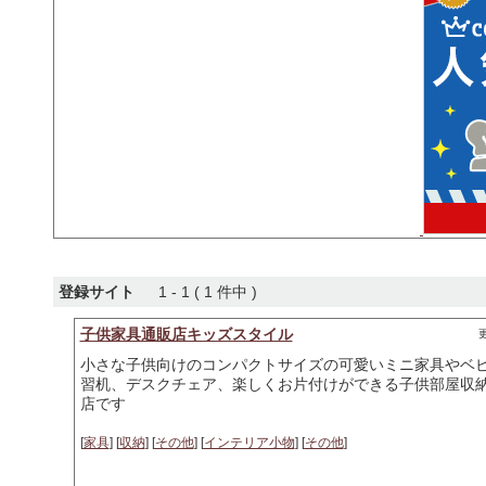
登録サイト
1 - 1 ( 1 件中 )
子供家具通販店キッズスタイル
更
小さな子供向けのコンパクトサイズの可愛いミニ家具やベ
習机、デスクチェア、楽しくお片付けができる子供部屋収
店です
[
家具
] [
収納
] [
その他
] [
インテリア小物
] [
その他
]