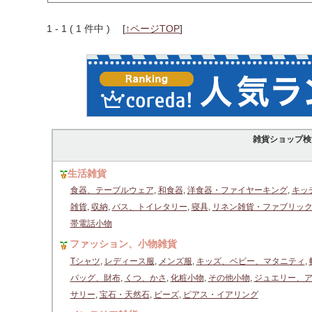
1 - 1 ( 1 件中 )
[
↑ページTOP
]
雑貨ショップ検
生活雑貨
食器、テーブルウェア
,
和食器
,
洋食器・ファイヤーキング
,
キッ
雑貨
,
収納
,
バス、トイレタリー
,
寝具
,
リネン雑貨・ファブリッ
帯電話小物
ファッション、小物雑貨
Tシャツ
,
レディース服
,
メンズ服
,
キッズ、ベビー、マタニティ
,
バッグ、財布
,
くつ、かさ
,
化粧小物
,
その他小物
,
ジュエリー、
サリー
,
宝石・天然石
,
ビーズ
,
ピアス・イアリング