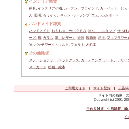
インテリア雑貨
家具
,
インテリア小物
,
カーテン、ブラインド
,
カーペット、じゅ
ん
,
照明
,
ろうそく、キャンドル
,
ランプ
,
ウェルカムボード
ハンドメイド雑貨
ハンドメイド
,
おもちゃ、ぬいぐるみ
,
はんこ・スタンプ
,
せっけ
ーズ
,
紙
,
ガラス
,
革（レザー）
,
金属
,
陶磁器
,
粘土
,
花（フラワー
物
,
パッチワーク・キルト
,
フェルト
,
木竹工
その他雑貨
ステーショナリー
,
ペットグッズ
,
ガーデニング
,
アート、デザイ
ストカード
,
絵画、絵本
ご利用ガイド
|
サイト登録
|
広告掲
サイト内の画像・
Copyright (c) 2001-2
手作り雑貨、生活雑貨、輸
-
Yo