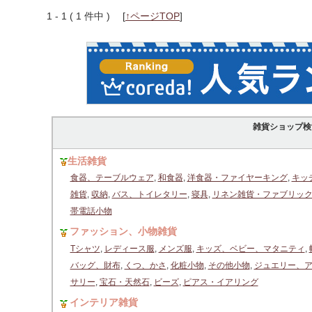
1 - 1 ( 1 件中 )
[
↑ページTOP
]
雑貨ショップ検
生活雑貨
食器、テーブルウェア
,
和食器
,
洋食器・ファイヤーキング
,
キッ
雑貨
,
収納
,
バス、トイレタリー
,
寝具
,
リネン雑貨・ファブリッ
帯電話小物
ファッション、小物雑貨
Tシャツ
,
レディース服
,
メンズ服
,
キッズ、ベビー、マタニティ
,
バッグ、財布
,
くつ、かさ
,
化粧小物
,
その他小物
,
ジュエリー、
サリー
,
宝石・天然石
,
ビーズ
,
ピアス・イアリング
インテリア雑貨