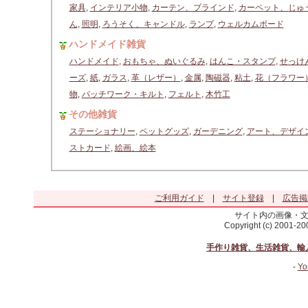
家具
,
インテリア小物
,
カーテン、ブラインド
,
カーペット、じゅ
ん
,
照明
,
ろうそく、キャンドル
,
ランプ
,
ウェルカムボード
ハンドメイド雑貨
ハンドメイド
,
おもちゃ、ぬいぐるみ
,
はんこ・スタンプ
,
せっけ
ーズ
,
紙
,
ガラス
,
革（レザー）
,
金属
,
陶磁器
,
粘土
,
花（フラワー
物
,
パッチワーク・キルト
,
フェルト
,
木竹工
その他雑貨
ステーショナリー
,
ペットグッズ
,
ガーデニング
,
アート、デザイ
ストカード
,
絵画、絵本
ご利用ガイド
|
サイト登録
|
広告掲
サイト内の画像・
Copyright (c) 2001-2
手作り雑貨、生活雑貨、輸
-
Yo