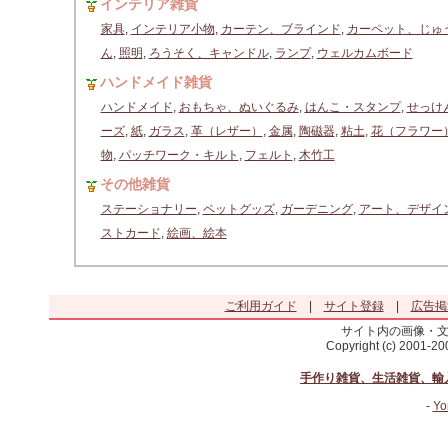
インテリア雑貨
家具
,
インテリア小物
,
カーテン、ブラインド
,
カーペット、じゅ
ん
,
照明
,
ろうそく、キャンドル
,
ランプ
,
ウェルカムボード
ハンドメイド雑貨
ハンドメイド
,
おもちゃ、ぬいぐるみ
,
はんこ・スタンプ
,
せっけ
ーズ
,
紙
,
ガラス
,
革（レザー）
,
金属
,
陶磁器
,
粘土
,
花（フラワー
物
,
パッチワーク・キルト
,
フェルト
,
木竹工
その他雑貨
ステーショナリー
,
ペットグッズ
,
ガーデニング
,
アート、デザイ
ストカード
,
絵画、絵本
ご利用ガイド
|
サイト登録
|
広告掲
サイト内の画像・
Copyright (c) 2001-2
手作り雑貨、生活雑貨、輸
-
Yo