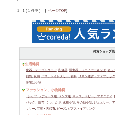
1 - 1 ( 1 件中 )
[
↑ページTOP
]
雑貨ショップ検
生活雑貨
食器、テーブルウェア
,
和食器
,
洋食器・ファイヤーキング
,
キッ
雑貨
,
収納
,
バス、トイレタリー
,
寝具
,
リネン雑貨・ファブリッ
帯電話小物
ファッション、小物雑貨
Tシャツ
,
レディース服
,
メンズ服
,
キッズ、ベビー、マタニティ
,
バッグ、財布
,
くつ、かさ
,
化粧小物
,
その他小物
,
ジュエリー、
サリー
,
宝石・天然石
,
ビーズ
,
ピアス・イアリング