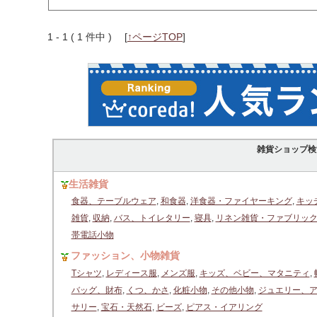
1 - 1 ( 1 件中 )
[
↑ページTOP
]
雑貨ショップ検
生活雑貨
食器、テーブルウェア
,
和食器
,
洋食器・ファイヤーキング
,
キッ
雑貨
,
収納
,
バス、トイレタリー
,
寝具
,
リネン雑貨・ファブリッ
帯電話小物
ファッション、小物雑貨
Tシャツ
,
レディース服
,
メンズ服
,
キッズ、ベビー、マタニティ
,
バッグ、財布
,
くつ、かさ
,
化粧小物
,
その他小物
,
ジュエリー、
サリー
,
宝石・天然石
,
ビーズ
,
ピアス・イアリング