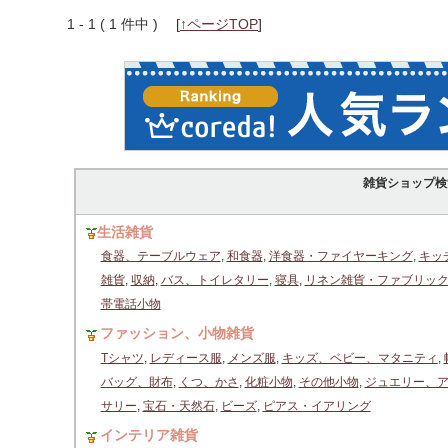
1 - 1 ( 1 件中 )
[
↑ページTOP
]
雑貨ショップ検
生活雑貨
食器、テーブルウェア
,
和食器
,
洋食器・ファイヤーキング
,
キッ
雑貨
,
収納
,
バス、トイレタリー
,
寝具
,
リネン雑貨・ファブリッ
帯電話小物
ファッション、小物雑貨
Tシャツ
,
レディース服
,
メンズ服
,
キッズ、ベビー、マタニティ
,
バッグ、財布
,
くつ、かさ
,
化粧小物
,
その他小物
,
ジュエリー、
サリー
,
宝石・天然石
,
ビーズ
,
ピアス・イアリング
インテリア雑貨