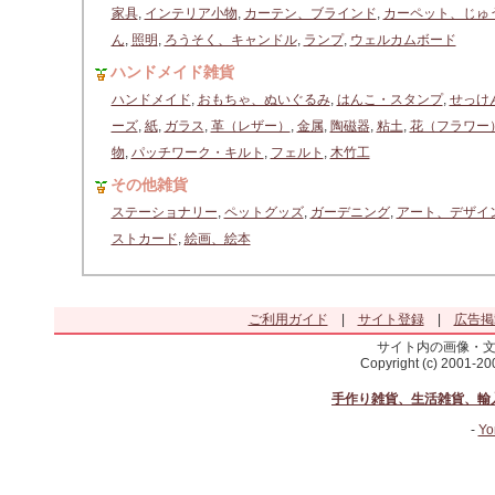
家具
,
インテリア小物
,
カーテン、ブラインド
,
カーペット、じゅ
ん
,
照明
,
ろうそく、キャンドル
,
ランプ
,
ウェルカムボード
ハンドメイド雑貨
ハンドメイド
,
おもちゃ、ぬいぐるみ
,
はんこ・スタンプ
,
せっけ
ーズ
,
紙
,
ガラス
,
革（レザー）
,
金属
,
陶磁器
,
粘土
,
花（フラワー
物
,
パッチワーク・キルト
,
フェルト
,
木竹工
その他雑貨
ステーショナリー
,
ペットグッズ
,
ガーデニング
,
アート、デザイ
ストカード
,
絵画、絵本
ご利用ガイド
|
サイト登録
|
広告掲
サイト内の画像・
Copyright (c) 2001-2
手作り雑貨、生活雑貨、輸
-
Yo