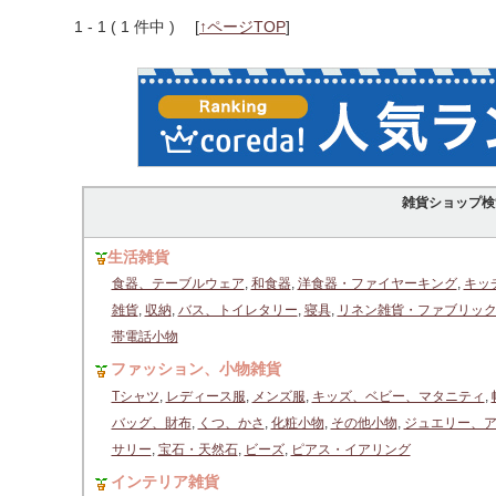
1 - 1 ( 1 件中 )
[
↑ページTOP
]
雑貨ショップ検
生活雑貨
食器、テーブルウェア
,
和食器
,
洋食器・ファイヤーキング
,
キッ
雑貨
,
収納
,
バス、トイレタリー
,
寝具
,
リネン雑貨・ファブリッ
帯電話小物
ファッション、小物雑貨
Tシャツ
,
レディース服
,
メンズ服
,
キッズ、ベビー、マタニティ
,
バッグ、財布
,
くつ、かさ
,
化粧小物
,
その他小物
,
ジュエリー、
サリー
,
宝石・天然石
,
ビーズ
,
ピアス・イアリング
インテリア雑貨