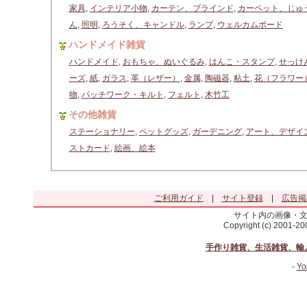
家具
,
インテリア小物
,
カーテン、ブラインド
,
カーペット、じゅ
ん
,
照明
,
ろうそく、キャンドル
,
ランプ
,
ウェルカムボード
ハンドメイド雑貨
ハンドメイド
,
おもちゃ、ぬいぐるみ
,
はんこ・スタンプ
,
せっけ
ーズ
,
紙
,
ガラス
,
革（レザー）
,
金属
,
陶磁器
,
粘土
,
花（フラワー
物
,
パッチワーク・キルト
,
フェルト
,
木竹工
その他雑貨
ステーショナリー
,
ペットグッズ
,
ガーデニング
,
アート、デザイ
ストカード
,
絵画、絵本
ご利用ガイド
|
サイト登録
|
広告掲
サイト内の画像・
Copyright (c) 2001-2
手作り雑貨、生活雑貨、輸
-
Yo