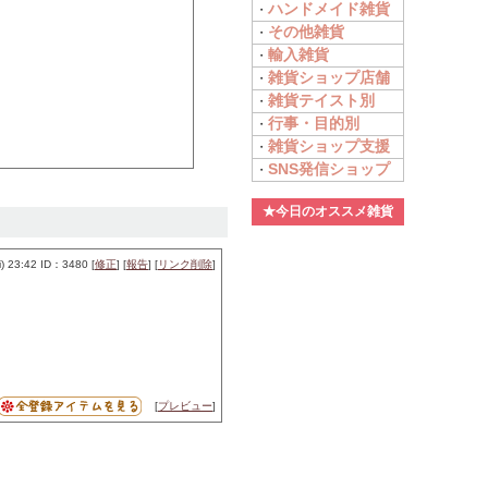
ハンドメイド雑貨
・
その他雑貨
・
輸入雑貨
・
雑貨ショップ店舗
・
雑貨テイスト別
・
行事・目的別
・
雑貨ショップ支援
・
SNS発信ショップ
・
★今日のオススメ雑貨
 23:42 ID：3480 [
修正
] [
報告
] [
リンク削除
]
[
プレビュー
]