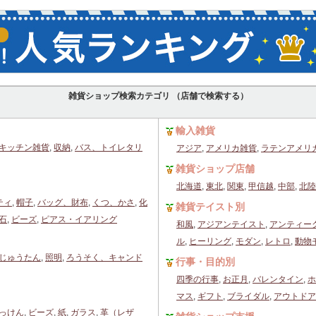
雑貨ショップ検索カテゴリ （店舗で検索する）
輸入雑貨
キッチン雑貨
,
収納
,
バス、トイレタリ
アジア
,
アメリカ雑貨
,
ラテンアメリ
雑貨ショップ店舗
北海道
,
東北
,
関東
,
甲信越
,
中部
,
北陸
ティ
,
帽子
,
バッグ、財布
,
くつ、かさ
,
化
雑貨テイスト別
石
,
ビーズ
,
ピアス・イアリング
和風
,
アジアンテイスト
,
アンティー
ル
,
ヒーリング
,
モダン
,
レトロ
,
動物
じゅうたん
,
照明
,
ろうそく、キャンド
行事・目的別
四季の行事
,
お正月
,
バレンタイン
,
ホ
マス
,
ギフト
,
ブライダル
,
アウトドア
っけん
,
ビーズ
,
紙
,
ガラス
,
革（レザ