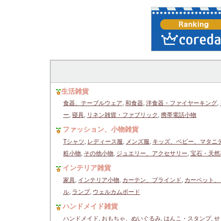
生活雑貨
食器、テーブルウェア
,
和食器
,
洋食器・ファイヤーキング
,
ー
,
寝具
,
リネン雑貨・ファブリック
,
携帯電話小物
ファッション、小物雑貨
Tシャツ
,
レディース服
,
メンズ服
,
キッズ、ベビー、マタニ
粧小物
,
その他小物
,
ジュエリー、アクセサリー
,
宝石・天然
インテリア雑貨
家具
,
インテリア小物
,
カーテン、ブラインド
,
カーペット、
ル
,
ランプ
,
ウェルカムボード
ハンドメイド雑貨
ハンドメイド
,
おもちゃ、ぬいぐるみ
,
はんこ・スタンプ
,
せ