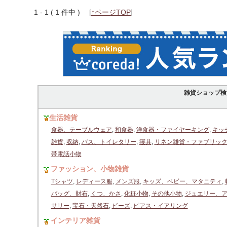
1 - 1 ( 1 件中 )
[
↑ページTOP
]
雑貨ショップ検
生活雑貨
食器、テーブルウェア
,
和食器
,
洋食器・ファイヤーキング
,
キッ
雑貨
,
収納
,
バス、トイレタリー
,
寝具
,
リネン雑貨・ファブリッ
帯電話小物
ファッション、小物雑貨
Tシャツ
,
レディース服
,
メンズ服
,
キッズ、ベビー、マタニティ
,
バッグ、財布
,
くつ、かさ
,
化粧小物
,
その他小物
,
ジュエリー、
サリー
,
宝石・天然石
,
ビーズ
,
ピアス・イアリング
インテリア雑貨