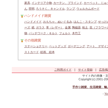
家具
,
インテリア小物
,
カーテン、ブラインド
,
カーペット、じゅ
ん
,
照明
,
ろうそく、キャンドル
,
ランプ
,
ウェルカムボード
ハンドメイド雑貨
ハンドメイド
,
おもちゃ、ぬいぐるみ
,
はんこ・スタンプ
,
せっけ
ーズ
,
紙
,
ガラス
,
革（レザー）
,
金属
,
陶磁器
,
粘土
,
花（フラワー
物
,
パッチワーク・キルト
,
フェルト
,
木竹工
その他雑貨
ステーショナリー
,
ペットグッズ
,
ガーデニング
,
アート、デザイ
ストカード
,
絵画、絵本
ご利用ガイド
|
サイト登録
|
広告掲
サイト内の画像・
Copyright (c) 2001-2
手作り雑貨、生活雑貨、輸
-
Yo