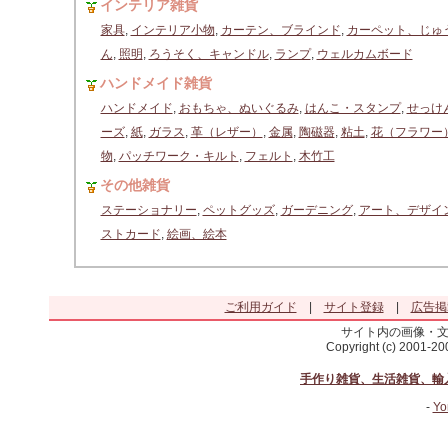
インテリア雑貨
家具
,
インテリア小物
,
カーテン、ブラインド
,
カーペット、じゅ
ん
,
照明
,
ろうそく、キャンドル
,
ランプ
,
ウェルカムボード
ハンドメイド雑貨
ハンドメイド
,
おもちゃ、ぬいぐるみ
,
はんこ・スタンプ
,
せっけ
ーズ
,
紙
,
ガラス
,
革（レザー）
,
金属
,
陶磁器
,
粘土
,
花（フラワー
物
,
パッチワーク・キルト
,
フェルト
,
木竹工
その他雑貨
ステーショナリー
,
ペットグッズ
,
ガーデニング
,
アート、デザイ
ストカード
,
絵画、絵本
ご利用ガイド
|
サイト登録
|
広告掲
サイト内の画像・
Copyright (c) 2001-2
手作り雑貨、生活雑貨、輸
-
Yo