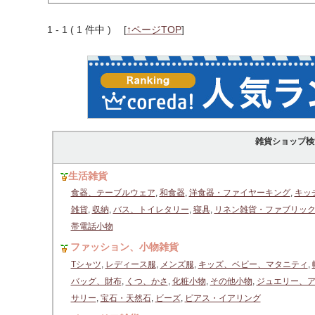
1 - 1 ( 1 件中 )
[
↑ページTOP
]
雑貨ショップ検
生活雑貨
食器、テーブルウェア
,
和食器
,
洋食器・ファイヤーキング
,
キッ
雑貨
,
収納
,
バス、トイレタリー
,
寝具
,
リネン雑貨・ファブリッ
帯電話小物
ファッション、小物雑貨
Tシャツ
,
レディース服
,
メンズ服
,
キッズ、ベビー、マタニティ
,
バッグ、財布
,
くつ、かさ
,
化粧小物
,
その他小物
,
ジュエリー、
サリー
,
宝石・天然石
,
ビーズ
,
ピアス・イアリング