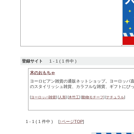
登録サイト
1 - 1 ( 1 件中 )
木のおもちゃ
ヨーロピアン雑貨の通販ネットショップ。ヨーロッパ
のスタイリッシュ雑貨、カラフルな雑貨、ギフトにぴ
[
ヨーロッパ雑貨
] [
人形
] [
木竹工
] [
動物モチーフ
] [
ナチュラル
]
1 - 1 ( 1 件中 )
[
↑ページTOP
]