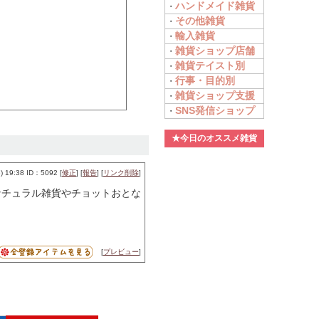
ハンドメイド雑貨
・
その他雑貨
・
輸入雑貨
・
雑貨ショップ店舗
・
雑貨テイスト別
・
行事・目的別
・
雑貨ショップ支援
・
SNS発信ショップ
・
★今日のオススメ雑貨
 19:38 ID：5092 [
修正
] [
報告
] [
リンク削除
]
ナチュラル雑貨やチョットおとな
[
プレビュー
]