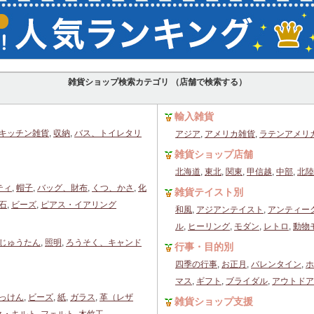
雑貨ショップ検索カテゴリ （店舗で検索する）
輸入雑貨
キッチン雑貨
,
収納
,
バス、トイレタリ
アジア
,
アメリカ雑貨
,
ラテンアメリ
雑貨ショップ店舗
北海道
,
東北
,
関東
,
甲信越
,
中部
,
北陸
ティ
,
帽子
,
バッグ、財布
,
くつ、かさ
,
化
雑貨テイスト別
石
,
ビーズ
,
ピアス・イアリング
和風
,
アジアンテイスト
,
アンティー
ル
,
ヒーリング
,
モダン
,
レトロ
,
動物
じゅうたん
,
照明
,
ろうそく、キャンド
行事・目的別
四季の行事
,
お正月
,
バレンタイン
,
ホ
マス
,
ギフト
,
ブライダル
,
アウトドア
っけん
,
ビーズ
,
紙
,
ガラス
,
革（レザ
雑貨ショップ支援