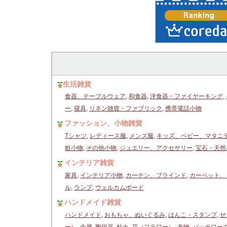
生活雑貨
食器、テーブルウェア
,
和食器
,
洋食器・ファイヤーキング
,
ー
,
寝具
,
リネン雑貨・ファブリック
,
携帯電話小物
ファッション、小物雑貨
Tシャツ
,
レディース服
,
メンズ服
,
キッズ、ベビー、マタニ
粧小物
,
その他小物
,
ジュエリー、アクセサリー
,
宝石・天然
インテリア雑貨
家具
,
インテリア小物
,
カーテン、ブラインド
,
カーペット、
ル
,
ランプ
,
ウェルカムボード
ハンドメイド雑貨
ハンドメイド
,
おもちゃ、ぬいぐるみ
,
はんこ・スタンプ
,
せ