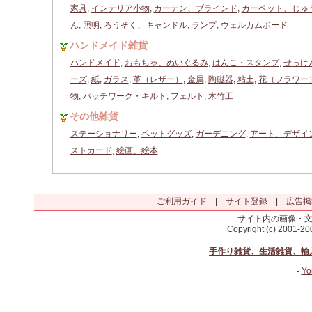
家具
,
インテリア小物
,
カーテン、ブラインド
,
カーペット、じゅ
ん
,
照明
,
ろうそく、キャンドル
,
ランプ
,
ウェルカムボード
ハンドメイド雑貨
ハンドメイド
,
おもちゃ、ぬいぐるみ
,
はんこ・スタンプ
,
せっけ
ーズ
,
紙
,
ガラス
,
革（レザー）
,
金属
,
陶磁器
,
粘土
,
花（フラワー
物
,
パッチワーク・キルト
,
フェルト
,
木竹工
その他雑貨
ステーショナリー
,
ペットグッズ
,
ガーデニング
,
アート、デザイ
ストカード
,
絵画、絵本
ご利用ガイド
|
サイト登録
|
広告掲
サイト内の画像・
Copyright (c) 2001-2
手作り雑貨、生活雑貨、輸
-
Yo