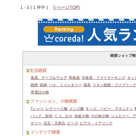
1 - 1 ( 1 件中 )
[
↑ページTOP
]
雑貨ショップ検
生活雑貨
食器、テーブルウェア
,
和食器
,
洋食器・ファイヤーキング
,
キッ
雑貨
,
収納
,
バス、トイレタリー
,
寝具
,
リネン雑貨・ファブリッ
帯電話小物
ファッション、小物雑貨
Tシャツ
,
レディース服
,
メンズ服
,
キッズ、ベビー、マタニティ
,
バッグ、財布
,
くつ、かさ
,
化粧小物
,
その他小物
,
ジュエリー、
サリー
,
宝石・天然石
,
ビーズ
,
ピアス・イアリング
インテリア雑貨