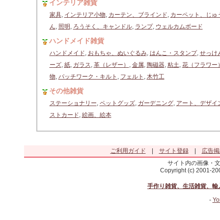
インテリア雑貨
家具
,
インテリア小物
,
カーテン、ブラインド
,
カーペット、じゅ
ん
,
照明
,
ろうそく、キャンドル
,
ランプ
,
ウェルカムボード
ハンドメイド雑貨
ハンドメイド
,
おもちゃ、ぬいぐるみ
,
はんこ・スタンプ
,
せっけ
ーズ
,
紙
,
ガラス
,
革（レザー）
,
金属
,
陶磁器
,
粘土
,
花（フラワー
物
,
パッチワーク・キルト
,
フェルト
,
木竹工
その他雑貨
ステーショナリー
,
ペットグッズ
,
ガーデニング
,
アート、デザイ
ストカード
,
絵画、絵本
ご利用ガイド
|
サイト登録
|
広告掲
サイト内の画像・
Copyright (c) 2001-2
手作り雑貨、生活雑貨、輸
-
Yo