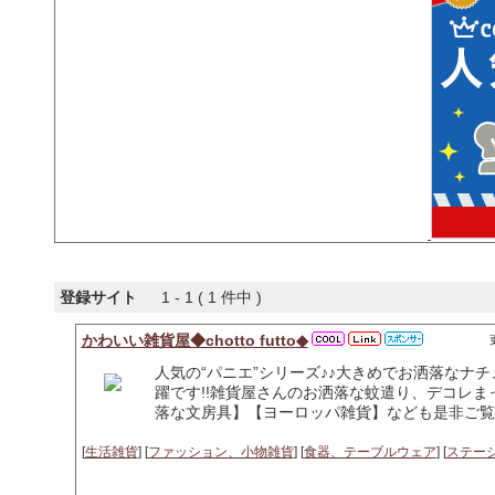
登録サイト
1 - 1 ( 1 件中 )
かわいい雑貨屋◆chotto futto◆
人気の“パニエ”シリーズ♪♪大きめでお洒落なナ
躍です!!雑貨屋さんのお洒落な蚊遣り、デコレ
落な文房具】【ヨーロッパ雑貨】なども是非ご覧
[
生活雑貨
] [
ファッション、小物雑貨
] [
食器、テーブルウェア
] [
ステー