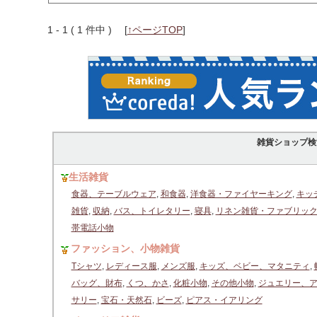
1 - 1 ( 1 件中 )
[
↑ページTOP
]
雑貨ショップ検
生活雑貨
食器、テーブルウェア
,
和食器
,
洋食器・ファイヤーキング
,
キッ
雑貨
,
収納
,
バス、トイレタリー
,
寝具
,
リネン雑貨・ファブリッ
帯電話小物
ファッション、小物雑貨
Tシャツ
,
レディース服
,
メンズ服
,
キッズ、ベビー、マタニティ
,
バッグ、財布
,
くつ、かさ
,
化粧小物
,
その他小物
,
ジュエリー、
サリー
,
宝石・天然石
,
ビーズ
,
ピアス・イアリング